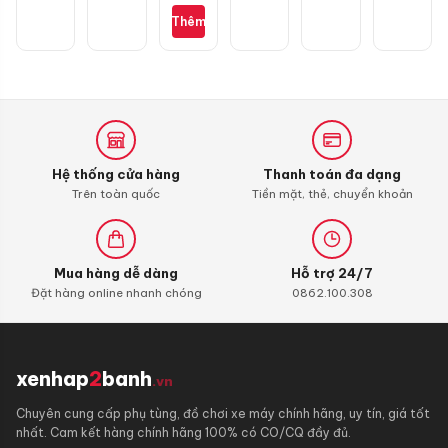
S110,
Thêm
RSX
110,
Blade
110,
Alpha
110
(bình
xăng
Hệ thống cửa hàng
Thanh toán đa dạng
con)
Trên toàn quốc
Tiền mặt, thẻ, chuyển khoản
Mua hàng dễ dàng
Hỗ trợ 24/7
Đặt hàng online nhanh chóng
0862.100.308
xenhap
2
banh
.vn
Chuyên cung cấp phụ tùng, đồ chơi xe máy chính hãng, uy tín, giá tốt
nhất. Cam kết hàng chính hãng 100% có CO/CQ đầy đủ.