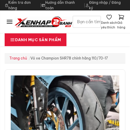
Kiểm tra đơn
Hướng dẫn thanh
Đăng nhập / Đăng
|
|
hàng
toán
ký
Danh sách
Giỏ
yêu thích
hàng
DANH MỤC SẢN PHẨM
Trang chủ
Vỏ xe Champion SHR78 chính hãng 110/70-17