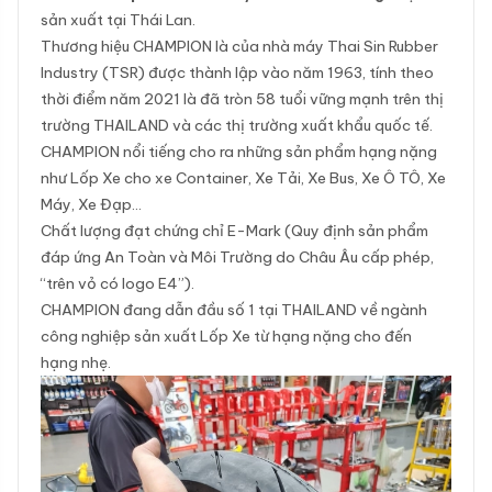
sản xuất tại Thái Lan.
Thương hiệu CHAMPION là của nhà máy Thai Sin Rubber
Industry (TSR) được thành lập vào năm 1963, tính theo
thời điểm năm 2021 là đã tròn 58 tuổi vững mạnh trên thị
trường THAILAND và các thị trường xuất khẩu quốc tế.
CHAMPION nổi tiếng cho ra những sản phẩm hạng nặng
như Lốp Xe cho xe Container, Xe Tải, Xe Bus, Xe Ô TÔ, Xe
Máy, Xe Đạp…
Chất lượng đạt chứng chỉ E-Mark (Quy định sản phẩm
đáp ứng An Toàn và Môi Trường do Châu Âu cấp phép,
“trên vỏ có logo E4”).
CHAMPION đang dẫn đầu số 1 tại THAILAND về ngành
công nghiệp sản xuất Lốp Xe từ hạng nặng cho đến
hạng nhẹ.