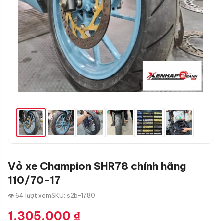
Vỏ xe Champion SHR78 chính hãng
110/70-17
👁 64 lượt xem
SKU: s2b-1780
1.305.000
₫