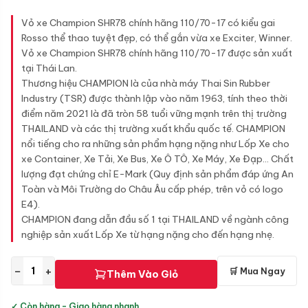
Vỏ xe Champion SHR78 chính hãng 110/70-17 có kiểu gai
Rosso thể thao tuyệt đẹp, có thể gắn vừa xe Exciter, Winner.
Vỏ xe Champion SHR78 chính hãng 110/70-17 được sản xuất
tại Thái Lan.
Thương hiệu CHAMPION là của nhà máy Thai Sin Rubber
Industry (TSR) được thành lập vào năm 1963, tính theo thời
điểm năm 2021 là đã tròn 58 tuổi vững mạnh trên thị trường
THAILAND và các thị trường xuất khẩu quốc tế. CHAMPION
nổi tiếng cho ra những sản phẩm hạng nặng như Lốp Xe cho
xe Container, Xe Tải, Xe Bus, Xe Ô TÔ, Xe Máy, Xe Đạp... Chất
lượng đạt chứng chỉ E-Mark (Quy định sản phẩm đáp ứng An
Toàn và Môi Trường do Châu Âu cấp phép, trên vỏ có logo
E4).
CHAMPION đang dẫn đầu số 1 tại THAILAND về ngành công
nghiệp sản xuất Lốp Xe từ hạng nặng cho đến hạng nhẹ.
−
+
🛒 Mua Ngay
Thêm Vào Giỏ
✓ Còn hàng - Giao hàng nhanh