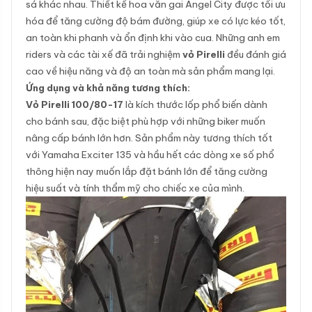
sá khác nhau. Thiết kế hoa văn gai Angel City được tối ưu
hóa để tăng cường độ bám đường, giúp xe có lực kéo tốt,
an toàn khi phanh và ổn định khi vào cua. Những anh em
riders và các tài xế đã trải nghiệm
vỏ Pirelli
đều đánh giá
cao về hiệu năng và độ an toàn mà sản phẩm mang lại.
Ứng dụng và khả năng tương thích:
Vỏ Pirelli 100/80-17
là kích thước lốp phổ biến dành
cho bánh sau, đặc biệt phù hợp với những biker muốn
nâng cấp bánh lớn hơn. Sản phẩm này tương thích tốt
với Yamaha Exciter 135 và hầu hết các dòng xe số phổ
thông hiện nay muốn lắp đặt bánh lớn để tăng cường
hiệu suất và tính thẩm mỹ cho chiếc xe của mình.