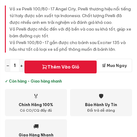
gốc
hiện
là:
tại
Vỏ xe Pirelli 100/80-17 Angel City, Pirelli thương hiệu nổi tiếng
1.143.000 ₫.
là:
từ Italy được sản xuất tại Indonesia. Chất lượng Pirelli đã
915.000 ₫.
được nhiều anh em trải nghiệm và đánh giá khá cao.
Vỏ Pirelli được nhắc đến với độ bền và cao su khá tốt, giúp xe
bám đường cực tốt.
Vỏ Pirelli 100/80-17 gắn được cho bánh sau Exciter 135 và
hầu như tất cả loại xe số phổ thông muốn đi bánh lớn.
−
+
🛒 Mua Ngay
Thêm Vào Giỏ
✓ Còn hàng - Giao hàng nhanh
🏅
🛡
Chính Hãng 100%
Bảo Hành Uy Tín
Có CO/CQ đầy đủ
Đổi trả dễ dàng
🚚
Giao Hàng Nhanh