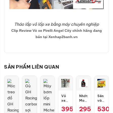
Tháo lắp vỏ lốp xe bằng máy chuyên nghiệp
Clip Review Vỏ xe Pirelli Angel City chính hãng đang
bán tại Xenhap2banh.vn
SẢN PHẨM LIÊN QUAN
Vỏ
Nhớt
Sên
xe
Motul
vàng
Maxxis
7100
DID
395.000
295.000
₫
530
₫
70/90-
10W50
9 ly