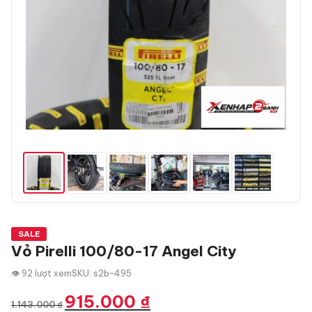
SALE
Vỏ Pirelli 100/80-17 Angel City
👁 92 lượt xem
SKU: s2b-495
Giá
Giá
915.000
₫
1.143.000
₫