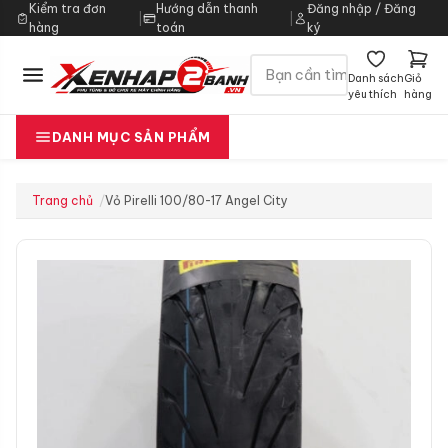
Kiểm tra đơn
Hướng dẫn thanh
Đăng nhập / Đăng
|
|
hàng
toán
ký
Danh sách
Giỏ
yêu thích
hàng
DANH MỤC SẢN PHẨM
Trang chủ
Vỏ Pirelli 100/80-17 Angel City