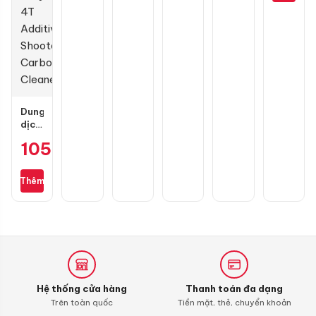
90.000
3D
Blade
135
tại
4val
125-
là:
160
45.000 
chính
hãng
Dung
dịch
vệ
105.000
₫
sinh
buồng
đốt
Thêm
Liqui
Moly
4T
Additive
Shooter,
Carbon
Cleaner
Hệ thống cửa hàng
Thanh toán đa dạng
Trên toàn quốc
Tiền mặt, thẻ, chuyển khoản