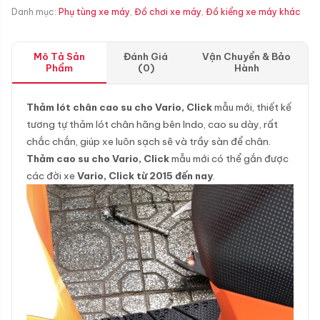
Danh mục:
Phụ tùng xe máy
,
Đồ chơi xe máy
,
Đồ kiểng xe máy khác
Mô Tả Sản
Đánh Giá
Vận Chuyển & Bảo
Phẩm
(0)
Hành
Thảm lót chân cao su cho Vario, Click
mẫu mới, thiết kế
tương tự thảm lót chân hãng bên Indo, cao su dày, rất
chắc chắn, giúp xe luôn sạch sẽ và trầy sàn để chân.
Thảm cao su cho Vario, Click
mẫu mới có thể gắn được
các đời xe
Vario, Click từ 2015 đến nay
.