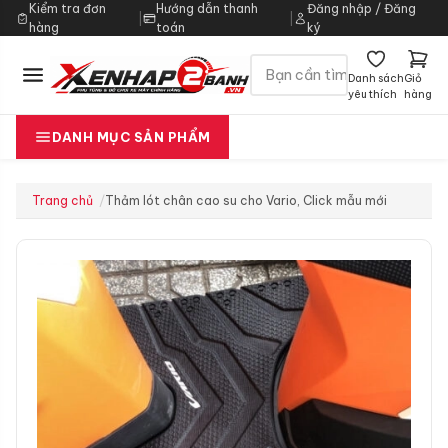
Kiểm tra đơn
Hướng dẫn thanh
Đăng nhập / Đăng
|
|
hàng
toán
ký
Danh sách
Giỏ
yêu thích
hàng
DANH MỤC SẢN PHẨM
Trang chủ
Thảm lót chân cao su cho Vario, Click mẫu mới