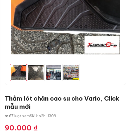
Thảm lót chân cao su cho Vario, Click
mẫu mới
👁 67 lượt xem
SKU: s2b-1309
90.000
₫