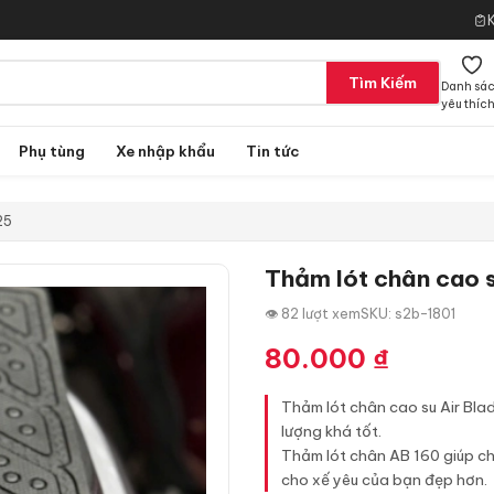
Tìm Kiếm
Danh sá
yêu thíc
Phụ tùng
Xe nhập khẩu
Tin tức
25
Thảm lót chân cao 
👁 82 lượt xem
SKU: s2b-1801
80.000
₫
Thảm lót chân cao su Air Bl
lượng khá tốt.
Thảm lót chân AB 160 giúp ch
cho xế yêu của bạn đẹp hơn.