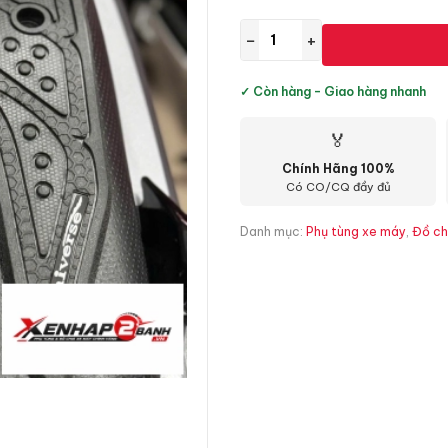
−
+
✓ Còn hàng - Giao hàng nhanh
🏅
Chính Hãng 100%
Có CO/CQ đầy đủ
Danh mục:
Phụ tùng xe máy
,
Đồ ch