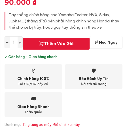
90.000
₫
Tay thắng chính hãng cho Yamaha Exciter, NVX, Sirius,
Jupiter... (thắng đĩa) bên phải, hàng chính hãng Honda thay
thế cho xe bị trày, hoặc gãy tay thắng zin theo xe.
−
+
🛒 Mua Ngay
Thêm Vào Giỏ
✓ Còn hàng - Giao hàng nhanh
🏅
🛡
Chính Hãng 100%
Bảo Hành Uy Tín
Có CO/CQ đầy đủ
Đổi trả dễ dàng
🚚
Giao Hàng Nhanh
Toàn quốc
Danh mục:
Phụ tùng xe máy
,
Đồ chơi xe máy