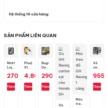
Hệ thống 16 cửa hàng:
SẢN PHẨM LIÊN QUAN
Nhớt
Phuộc
Bugi
Vỏ
Liqui
X1R
Denso
xe
Moly
X
IU22
Dunlop
270.000
4.800.000
₫
290.000
₫
₫
955
Motorbike
Pro
Air
GT601
Scooter
bình
Blade,
size
10W40
dầu
PCX,
110/70-
Thêm
Thêm
Thêm
Thêm
1L
cho
Lead,
17
Air
Future,
Blade
Wave,
Móc
4val
SH
treo
Gù
125-
Mode,
đồ