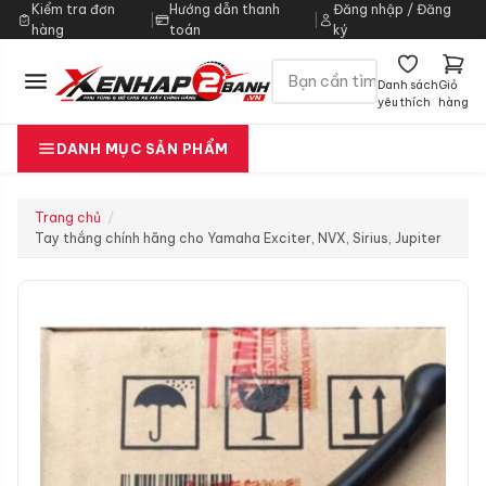
Kiểm tra đơn
Hướng dẫn thanh
Đăng nhập / Đăng
|
|
hàng
toán
ký
Danh sách
Giỏ
yêu thích
hàng
DANH MỤC SẢN PHẨM
Trang chủ
Tay thắng chính hãng cho Yamaha Exciter, NVX, Sirius, Jupiter