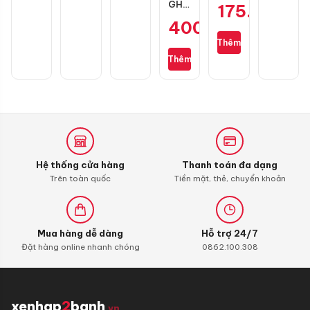
GH
175.000
₫
160
Vario
GH
Racing
chính
400.000
₫
Racing
carbon
hãng
1
sợi
Thêm
càng
cho
Thêm
Honda
SH
Hệ thống cửa hàng
Thanh toán đa dạng
Trên toàn quốc
Tiền mặt, thẻ, chuyển khoản
Mua hàng dễ dàng
Hỗ trợ 24/7
Đặt hàng online nhanh chóng
0862.100.308
xenhap
2
banh
.vn