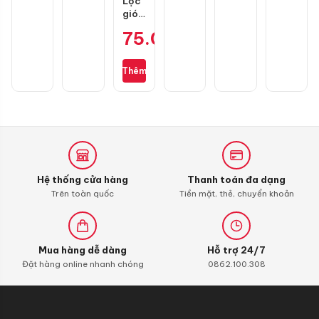
Lọc
gió
zin
75.000
₫
cho
Wave
S110,
Thêm
RSX
110,
Blade
110,
Alpha
110
(bình
xăng
Hệ thống cửa hàng
Thanh toán đa dạng
con)
Trên toàn quốc
Tiền mặt, thẻ, chuyển khoản
Mua hàng dễ dàng
Hỗ trợ 24/7
Đặt hàng online nhanh chóng
0862.100.308