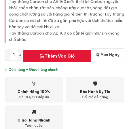
Tay thắng Carbon cho AB 160 mới, thiết kế Carbon nguyên
khối, chắc chắn, rất bền, chống trày cực tốt, hàng đặt gia
công chất lượng so với hàng giá rẻ trên thị trường. Tay thắng
Carbon có nút chỉnh độ xa gần, phù hợp với kích thước nhiều
bàn tay và đỡ mỏi khi đi xa.
Tay thắng Carbon cho AB 160 có bản lề gắn như zin không
chế cháo.
−
+
🛒 Mua Ngay
Thêm Vào Giỏ
✓ Còn hàng - Giao hàng nhanh
🏅
🛡
Chính Hãng 100%
Bảo Hành Uy Tín
Có CO/CQ đầy đủ
Đổi trả dễ dàng
🚚
Giao Hàng Nhanh
Toàn quốc