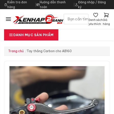
Kiểm tra đơn
Hướng dẫn thanh
Đăng nhập / Đăng
|
|
hàng
toán
ký
Danh sách
Giỏ
yêu thích
hàng
DANH MỤC SẢN PHẨM
Trang chủ
Tay thắng Carbon cho AB160