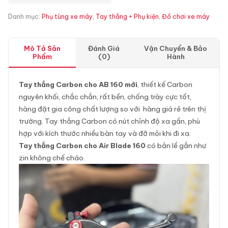
Danh mục:
Phụ tùng xe máy
,
Tay thắng + Phụ kiện
,
Đồ chơi xe máy
Mô Tả Sản
Đánh Giá
Vận Chuyển & Bảo
Phẩm
(0)
Hành
Tay thắng Carbon cho AB 160 mới
, thiết kế Carbon
nguyên khối, chắc chắn, rất bền, chống trày cực tốt,
hàng đặt gia công chất lượng so với hàng giá rẻ trên thị
trường. Tay thắng Carbon có nút chỉnh độ xa gần, phù
hợp với kích thước nhiều bàn tay và đỡ mỏi khi đi xa.
Tay thắng Carbon cho Air Blade 160
có bản lề gắn như
zin không chế cháo.