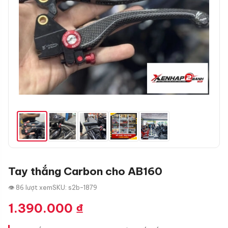
Tay thắng Carbon cho AB160
👁 86 lượt xem
SKU: s2b-1879
1.390.000
₫