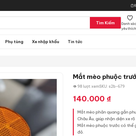
Tìm Kiếm
Danh sá
yêu thíc
Phụ tùng
Xe nhập khẩu
Tin tức
Mắt mèo phuộc trướ
👁 98 lượt xem
SKU: s2b-679
140.000
₫
Mắt mèo phản quang gắn phuộ
Châu Âu, giúp nhận diện xe rõ
Mắt mèo phuộc trước có thể gắ
đỏ.