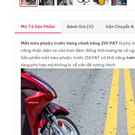
Mô Tả Sản Phẩm
Đánh Giá (0)
Vận Chuyển &
Mắt mèo phuộc trước hàng chính hãng ZHI.PAT
là phụ t
năng nhận diện xe vào ban đêm, đồng thời mang lại vẻ ng
Sản phẩm mắt mèo phuộc trước ZHI.PAT có khả năng
tươn
tùng phù hợp mà không lo về vấn đề tương thích.