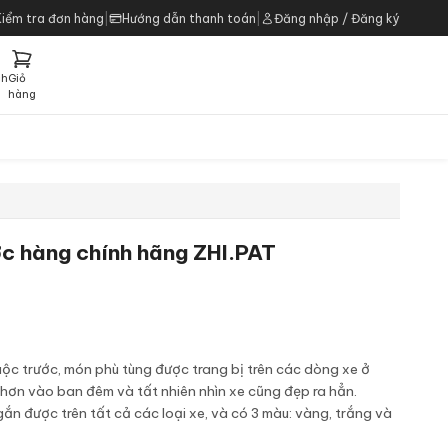
Kiểm tra đơn hàng
|
Hướng dẫn thanh toán
|
Đăng nhập / Đăng ký
ch
Giỏ
h
hàng
c hàng chính hãng ZHI.PAT
c trước, món phù tùng được trang bị trên các dòng xe ở
 hơn vào ban đêm và tất nhiên nhìn xe cũng đẹp ra hẳn.
n được trên tất cả các loại xe, và có 3 màu: vàng, trắng và