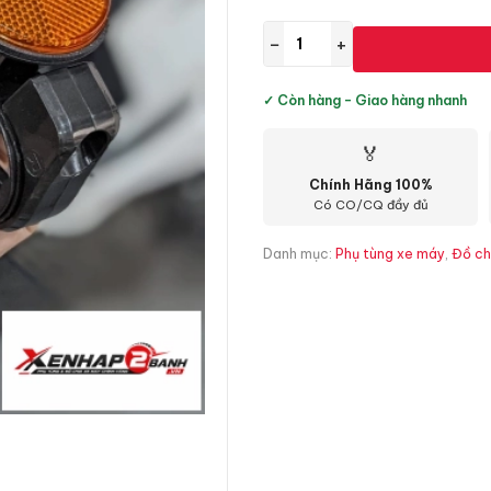
−
+
✓ Còn hàng - Giao hàng nhanh
🏅
Chính Hãng 100%
Có CO/CQ đầy đủ
Danh mục:
Phụ tùng xe máy
,
Đồ ch