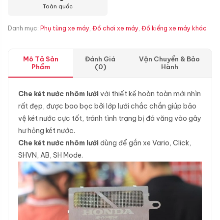
Toàn quốc
Danh mục:
Phụ tùng xe máy
,
Đồ chơi xe máy
,
Đồ kiểng xe máy khác
Mô Tả Sản
Đánh Giá
Vận Chuyển & Bảo
Phẩm
(0)
Hành
Che két nước nhôm lưới
với thiết kế hoàn toàn mới nhìn
rất đẹp, được bao bọc bởi lớp lưới chắc chắn giúp bảo
vệ két nước cực tốt, tránh tình trạng bị đá văng vào gây
hư hỏng két nước.
Che két nước nhôm lưới
dùng để gắn xe Vario, Click,
SHVN, AB, SH Mode.