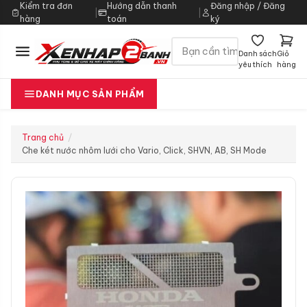
Kiểm tra đơn
Hướng dẫn thanh
Đăng nhập / Đăng
|
|
hàng
toán
ký
Danh sách
Giỏ
yêu thích
hàng
DANH MỤC SẢN PHẨM
Trang chủ
Che két nước nhôm lưới cho Vario, Click, SHVN, AB, SH Mode