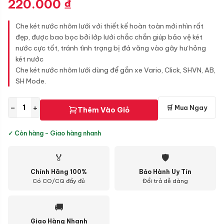
220.000
₫
Che két nước nhôm lưới với thiết kế hoàn toàn mới nhìn rất
đẹp, được bao bọc bởi lớp lưới chắc chắn giúp bảo vệ két
nước cực tốt, tránh tình trạng bị đá văng vào gây hư hỏng
két nước
Che két nước nhôm lưới dùng để gắn xe Vario, Click, SHVN, AB,
SH Mode.
−
+
🛒 Mua Ngay
Thêm Vào Giỏ
✓ Còn hàng - Giao hàng nhanh
🏅
🛡
Chính Hãng 100%
Bảo Hành Uy Tín
Có CO/CQ đầy đủ
Đổi trả dễ dàng
🚚
Giao Hàng Nhanh