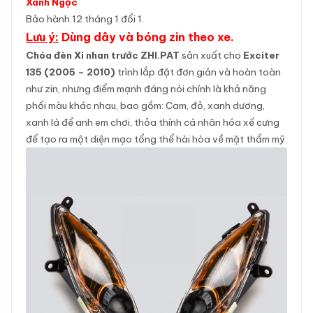
Xanh Ngọc
Bảo hành 12 tháng 1 đổi 1.
Lưu ý:
Dùng dây và bóng zin theo xe.
Chóa đèn Xi nhan trước ZHI.PAT
sản xuất cho
Exciter
135 (2005 – 2010)
trình lắp đặt đơn giản và hoàn toàn
như zin, nhưng điểm mạnh đáng nói chính là khả năng
phối màu khác nhau, bao gồm: Cam, đỏ, xanh dương,
xanh lá để anh em chơi, thỏa thính cá nhân hóa xế cưng
để tạo ra một diện mạo tổng thể hài hòa về mặt thẩm mỹ.