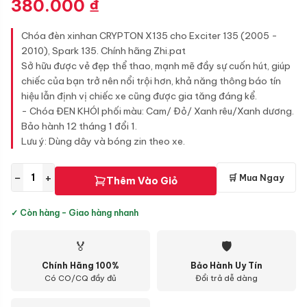
380.000
₫
Chóa đèn xinhan CRYPTON X135 cho Exciter 135 (2005 -
2010), Spark 135. Chính hãng Zhi.pat
Sở hữu được vẻ đẹp thể thao, mạnh mẽ đầy sự cuốn hút, giúp
chiếc của bạn trở nên nổi trội hơn, khả năng thông báo tín
hiệu lẫn định vị chiếc xe cũng được gia tăng đáng kể.
- Chóa ĐEN KHÓI phối màu: Cam/ Đỏ/ Xanh rêu/Xanh dương.
Bảo hành 12 tháng 1 đổi 1.
Lưu ý: Dùng dây và bóng zin theo xe.
−
+
🛒 Mua Ngay
Thêm Vào Giỏ
✓ Còn hàng - Giao hàng nhanh
🏅
🛡
Chính Hãng 100%
Bảo Hành Uy Tín
Có CO/CQ đầy đủ
Đổi trả dễ dàng