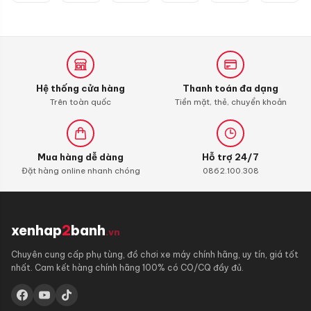
dây
chính
hãng
Hệ thống cửa hàng
Thanh toán đa dạng
Trên toàn quốc
Tiền mặt, thẻ, chuyển khoản
Mua hàng dễ dàng
Hỗ trợ 24/7
Đặt hàng online nhanh chóng
0862.100.308
xenhap
2
banh
.vn
Chuyên cung cấp phụ tùng, đồ chơi xe máy chính hãng, uy tín, giá tốt
nhất. Cam kết hàng chính hãng 100% có CO/CQ đầy đủ.