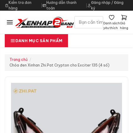
Kiểm tra đơn
Hướng dẫn thanh
Đăng nhập / Đăng
|
|
hàng
toán
ký
Danh sách
Giỏ
yêu thích
hàng
DANH MỤC SẢN PHẨM
Trang chủ
Chóa đen Xinhan Zhi.Pat Crypton cho Exciter 135 (4 số)