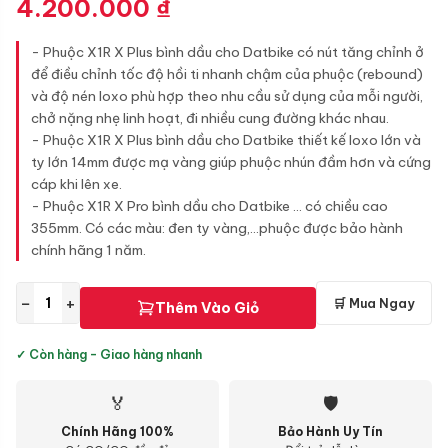
4.200.000
₫
- Phuộc X1R X Plus bình dầu cho Datbike có nút tăng chỉnh ở
để điều chỉnh tốc độ hồi ti nhanh chậm của phuộc (rebound)
và độ nén loxo phù hợp theo nhu cầu sử dụng của mỗi người,
chở nặng nhẹ linh hoạt, đi nhiều cung đường khác nhau.
- Phuộc X1R X Plus bình dầu cho Datbike thiết kế loxo lớn và
ty lớn 14mm được mạ vàng giúp phuộc nhún đầm hơn và cứng
cáp khi lên xe.
- Phuộc X1R X Pro bình dầu cho Datbike ... có chiều cao
355mm. Có các màu: đen ty vàng,...phuộc được bảo hành
chính hãng 1 năm.
−
+
🛒 Mua Ngay
Thêm Vào Giỏ
✓ Còn hàng - Giao hàng nhanh
🏅
🛡
Chính Hãng 100%
Bảo Hành Uy Tín