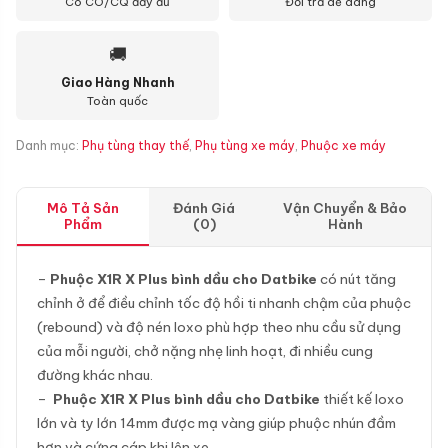
Có CO/CQ đầy đủ
Đổi trả dễ dàng
🚚
Giao Hàng Nhanh
Toàn quốc
Danh mục:
Phụ tùng thay thế
,
Phụ tùng xe máy
,
Phuộc xe máy
Mô Tả Sản
Đánh Giá
Vận Chuyển & Bảo
Phẩm
(0)
Hành
–
Phuộc X1R X Plus bình dầu cho Datbike
có nút tăng
chỉnh ở để điều chỉnh tốc độ hồi ti nhanh chậm của phuộc
(rebound) và độ nén loxo phù hợp theo nhu cầu sử dụng
của mỗi người, chở nặng nhẹ linh hoạt, đi nhiều cung
đường khác nhau.
–
Phuộc X1R X Plus bình dầu cho Datbike
thiết kế loxo
lớn và ty lớn 14mm được mạ vàng giúp phuộc nhún đầm
hơn và cứng cáp khi lên xe.