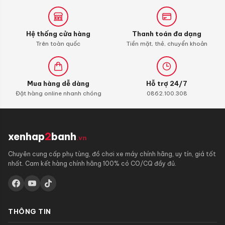
Carbon
Cleaner
Hệ thống cửa hàng
Thanh toán đa dạng
Trên toàn quốc
Tiền mặt, thẻ, chuyển khoản
Mua hàng dễ dàng
Hỗ trợ 24/7
Đặt hàng online nhanh chóng
0862.100.308
xenhap
2
banh
.vn
Chuyên cung cấp phụ tùng, đồ chơi xe máy chính hãng, uy tín, giá tốt
nhất. Cam kết hàng chính hãng 100% có CO/CQ đầy đủ.
THÔNG TIN