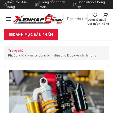
Kiểm tra đơn
Hướng dẫn thanh
Đăng nhập / Đăng
|
|
hàng
toán
ký
Danh sách
Giỏ
yêu thích
hàng
DANH MỤC SẢN PHẨM
Trang chủ
Phuộc X1R X Plus ty vàng bình dầu cho Datbike chính hãng