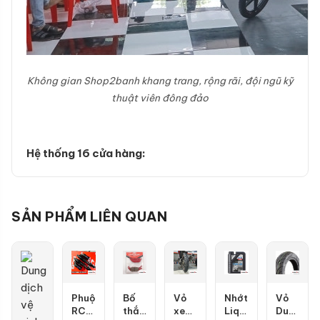
Không gian Shop2banh khang trang, rộng rãi, đội ngũ kỹ
thuật viên đông đảo
Hệ thống 16 cửa hàng:
SẢN PHẨM LIÊN QUAN
Phuộc
Bố
Vỏ
Nhớt
Vỏ
RCB
thắng
xe
Liqui
Dunlop