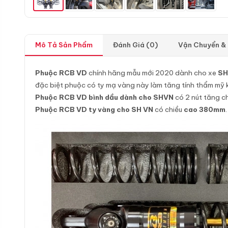
Mô Tả Sản Phẩm
Đánh Giá (0)
Vận Chuyển &
Phuộc RCB VD
chính hãng mẫu mới 2020 dành cho xe
SH
đặc biệt phuộc có ty mạ vàng này làm tăng tính thẩm mỹ 
Phuộc RCB VD bình dầu dành cho SHVN
có 2 nút tăng c
Phuộc RCB VD ty vàng cho SH VN
có chiều
cao 380mm