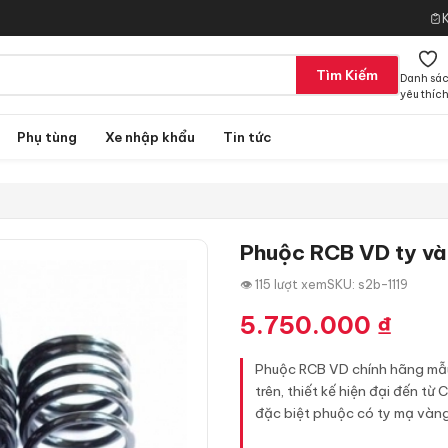
Tìm Kiếm
Danh sá
yêu thíc
Phụ tùng
Xe nhập khẩu
Tin tức
Phuộc RCB VD ty và
👁 115 lượt xem
SKU: s2b-1119
5.750.000
₫
Phuộc RCB VD chính hãng mẫ
trên, thiết kế hiện đại đến t
đặc biệt phuộc có ty mạ vàng