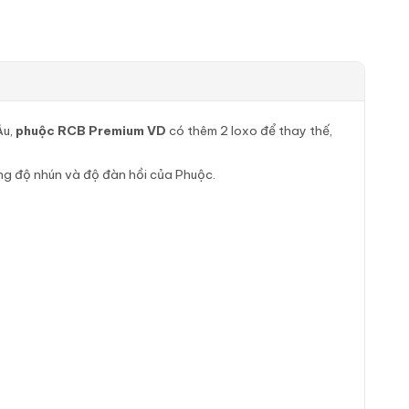
Âu,
phuộc RCB Premium VD
có thêm 2 loxo để thay thế,
ăng độ nhún và độ đàn hồi của Phuộc.