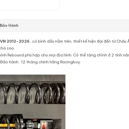
 Bảo Hành
VN 2012-2026
…có bình dầu nằm trên, thiết kế hiện đại đến từ Châu 
khá cao.
hỉnh Rebound phù hợp cho mọi địa hình. Có thể tăng chỉnh ở 2 tính n
. Bảo hành : 12 tháng chính hãng Racingboy.