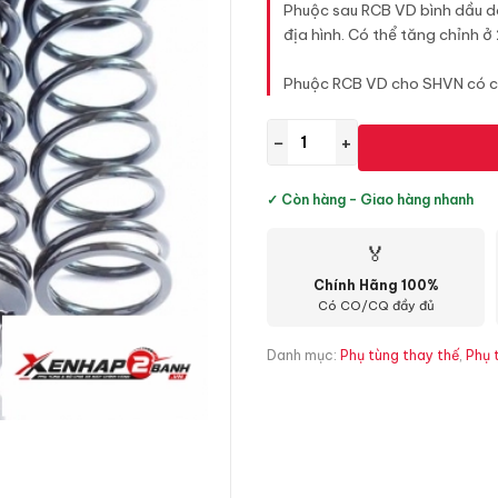
Phuộc sau RCB VD bình dầu d
địa hình. Có thể tăng chỉnh ở
Phuộc RCB VD cho SHVN có ch
−
+
✓ Còn hàng - Giao hàng nhanh
🏅
Chính Hãng 100%
Có CO/CQ đầy đủ
Danh mục:
Phụ tùng thay thế
,
Phụ 