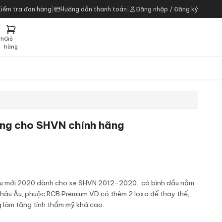
Kiểm tra đơn hàng
|
Hướng dẫn thanh toán
|
Đăng nhập / Đăng ký
ch
Giỏ
h
hàng
ng cho SHVN chính hãng
u mới 2020 dành cho xe SHVN 2012-2020...có bình dầu nằm
ừ Châu Âu, phuộc RCB Premium VD có thêm 2 loxo để thay thế,
 làm tăng tính thẩm mỹ khá cao.