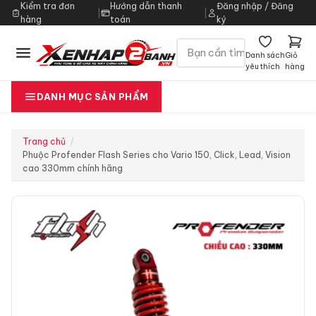
Kiểm tra đơn
Hướng dẫn thanh
Đăng nhập / Đăng
|
|
hàng
toán
ký
Danh sách
Giỏ
yêu thích
hàng
DANH MỤC SẢN PHẨM
Trang chủ
Phuộc Profender Flash Series cho Vario 150, Click, Lead, Vision
cao 330mm chính hãng