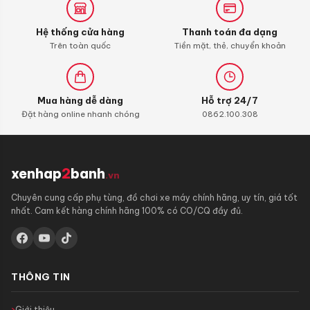
Hệ thống cửa hàng
Thanh toán đa dạng
Trên toàn quốc
Tiền mặt, thẻ, chuyển khoản
Mua hàng dễ dàng
Hỗ trợ 24/7
Đặt hàng online nhanh chóng
0862.100.308
xenhap
2
banh
.vn
Chuyên cung cấp phụ tùng, đồ chơi xe máy chính hãng, uy tín, giá tốt
nhất. Cam kết hàng chính hãng 100% có CO/CQ đầy đủ.
THÔNG TIN
Giới thiệu