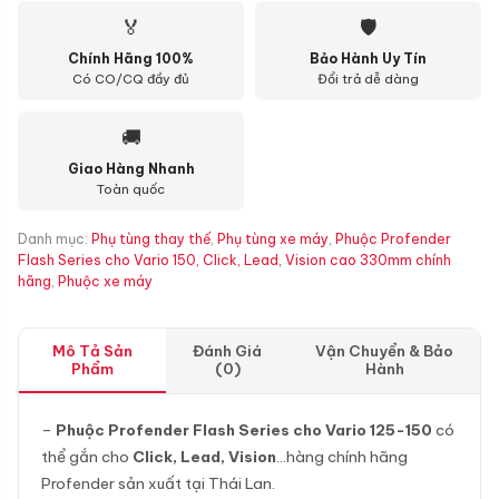
🏅
🛡
Chính Hãng 100%
Bảo Hành Uy Tín
Có CO/CQ đầy đủ
Đổi trả dễ dàng
🚚
Giao Hàng Nhanh
Toàn quốc
Danh mục:
Phụ tùng thay thế
,
Phụ tùng xe máy
,
Phuộc Profender
Flash Series cho Vario 150, Click, Lead, Vision cao 330mm chính
hãng
,
Phuộc xe máy
Mô Tả Sản
Đánh Giá
Vận Chuyển & Bảo
Phẩm
(0)
Hành
–
Phuộc Profender Flash Series cho Vario 125-150
có
thể gắn cho
Click, Lead, Vision
…hàng chính hãng
Profender sản xuất tại Thái Lan.