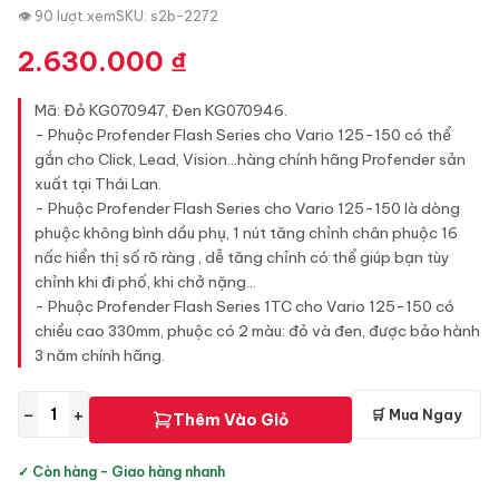
👁 90 lượt xem
SKU: s2b-2272
2.630.000
₫
Mã: Đỏ KG070947, Đen KG070946.
- Phuộc Profender Flash Series cho Vario 125-150 có thể
gắn cho Click, Lead, Vision...hàng chính hãng Profender sản
xuất tại Thái Lan.
- Phuộc Profender Flash Series cho Vario 125-150 là dòng
phuộc không bình dầu phụ, 1 nút tăng chỉnh chân phuộc 16
nấc hiển thị số rõ ràng , dễ tăng chỉnh có thể giúp bạn tùy
chỉnh khi đi phố, khi chở nặng...
- Phuộc Profender Flash Series 1TC cho Vario 125-150 có
chiều cao 330mm, phuộc có 2 màu: đỏ và đen, được bảo hành
3 năm chính hãng.
−
+
🛒 Mua Ngay
Thêm Vào Giỏ
✓ Còn hàng - Giao hàng nhanh