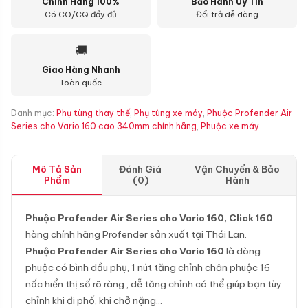
Chính Hãng 100%
Bảo Hành Uy Tín
Có CO/CQ đầy đủ
Đổi trả dễ dàng
🚚
Giao Hàng Nhanh
Toàn quốc
Danh mục:
Phụ tùng thay thế
,
Phụ tùng xe máy
,
Phuộc Profender Air
Series cho Vario 160 cao 340mm chính hãng
,
Phuộc xe máy
Mô Tả Sản
Đánh Giá
Vận Chuyển & Bảo
Phẩm
(0)
Hành
Phuộc Profender Air Series cho Vario 160, Click 160
hàng chính hãng Profender sản xuất tại Thái Lan.
Phuộc Profender Air Series cho Vario 160
là dòng
phuộc có bình dầu phụ, 1 nút tăng chỉnh chân phuộc 16
nấc hiển thị số rõ ràng , dễ tăng chỉnh có thể giúp bạn tùy
chỉnh khi đi phố, khi chở nặng…