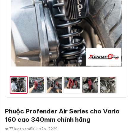
Phuộc Profender Air Series cho Vario
160 cao 340mm chính hãng
👁 77 lượt xem
SKU: s2b-2229