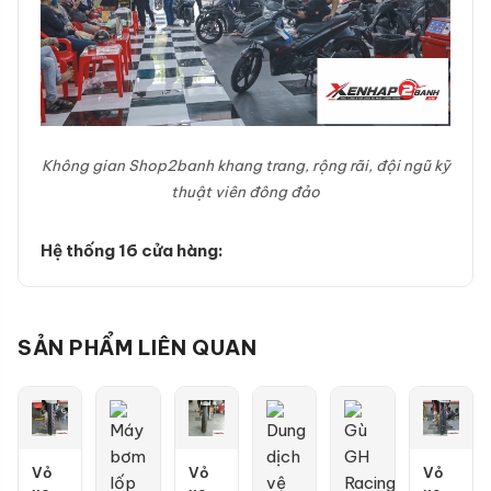
Không gian Shop2banh khang trang, rộng rãi, đội ngũ kỹ
thuật viên đông đảo
Hệ thống 16 cửa hàng:
SẢN PHẨM LIÊN QUAN
Vỏ
Vỏ
Vỏ