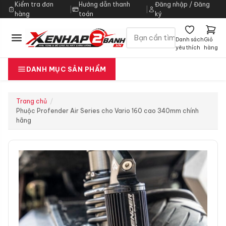
Kiểm tra đơn
Hướng dẫn thanh
Đăng nhập / Đăng
|
|
hàng
toán
ký
Danh sách
Giỏ
yêu thích
hàng
DANH MỤC SẢN PHẨM
Trang chủ
Phuộc Profender Air Series cho Vario 160 cao 340mm chính
hãng