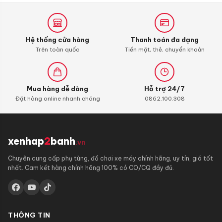
Shooter,
Carbon
Cleaner
Hệ thống cửa hàng
Thanh toán đa dạng
Trên toàn quốc
Tiền mặt, thẻ, chuyển khoản
Mua hàng dễ dàng
Hỗ trợ 24/7
Đặt hàng online nhanh chóng
0862.100.308
xenhap
2
banh
.vn
Chuyên cung cấp phụ tùng, đồ chơi xe máy chính hãng, uy tín, giá tốt
nhất. Cam kết hàng chính hãng 100% có CO/CQ đầy đủ.
THÔNG TIN