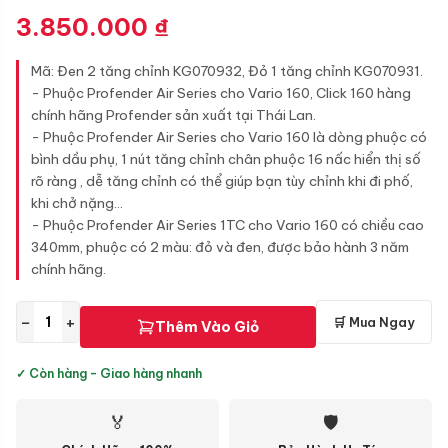
3.850.000
₫
Mã: Đen 2 tăng chỉnh KG070932, Đỏ 1 tăng chỉnh KG070931.
- Phuộc Profender Air Series cho Vario 160, Click 160 hàng
chính hãng Profender sản xuất tại Thái Lan.
- Phuộc Profender Air Series cho Vario 160 là dòng phuộc có
bình dầu phụ, 1 nút tăng chỉnh chân phuộc 16 nấc hiển thị số
rõ ràng , dễ tăng chỉnh có thể giúp bạn tùy chỉnh khi đi phố,
khi chở nặng...
- Phuộc Profender Air Series 1TC cho Vario 160 có chiều cao
340mm, phuộc có 2 màu: đỏ và đen, được bảo hành 3 năm
chính hãng.
−
+
🛒 Mua Ngay
Thêm Vào Giỏ
✓ Còn hàng - Giao hàng nhanh
🏅
🛡