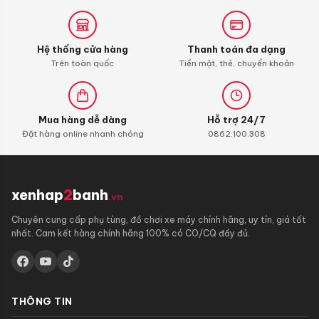
ga
Honda
Hệ thống cửa hàng
Thanh toán đa dạng
Trên toàn quốc
Tiền mặt, thẻ, chuyển khoản
Mua hàng dễ dàng
Hỗ trợ 24/7
Đặt hàng online nhanh chóng
0862.100.308
xenhap
2
banh
.vn
Chuyên cung cấp phụ tùng, đồ chơi xe máy chính hãng, uy tín, giá tốt
nhất. Cam kết hàng chính hãng 100% có CO/CQ đầy đủ.
THÔNG TIN