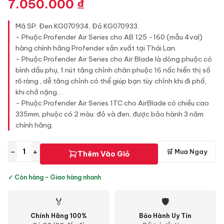
7.050.000
₫
Mã SP: Đen KG070934, Đỏ KG070933.
- Phuộc Profender Air Series cho AB 125 -160 (mẫu 4val)
hàng chính hãng Profender sản xuất tại Thái Lan.
- Phuộc Profender Air Series cho Air Blade là dòng phuộc có
bình dầu phụ, 1 nút tăng chỉnh chân phuộc 16 nấc hiển thị số
rõ ràng , dễ tăng chỉnh có thể giúp bạn tùy chỉnh khi đi phố,
khi chở nặng...
- Phuộc Profender Air Series 1TC cho AirBlade có chiều cao
335mm, phuộc có 2 màu: đỏ và đen, được bảo hành 3 năm
chính hãng.
−
+
🛒 Mua Ngay
Thêm Vào Giỏ
✓ Còn hàng - Giao hàng nhanh
🏅
🛡
Chính Hãng 100%
Bảo Hành Uy Tín