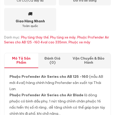
Có CO/CQ đầy đủ
Đổi trả dễ dàng
🚚
Giao Hàng Nhanh
Toàn quốc
Danh mục:
Phụ tùng thay thế
,
Phụ tùng xe máy
,
Phuộc Profender Air
Series cho AB 125 -160 4val cao 335mm
,
Phuộc xe máy
Mô Tả Sản
Đánh Giá
Vận Chuyển & Bảo
Phẩm
(0)
Hành
Phuộc Profender Air Series cho AB 125 -160
(mẫu AB
mới 4val) hàng chính hãng Profender sản xuất tại Thái
Lan.
Phuộc Profender Air Series cho Air Blade
là dòng
phuộc có bình dầu phụ, 1 nút tăng chỉnh chân phuộc 16
nấc hiển thị số rõ ràng , dễ tăng chỉnh có thể giúp bạn tùy
chỉnh khi đi phố, khi chở nặng…