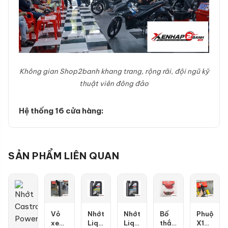
Không gian Shop2banh khang trang, rộng rãi, đội ngũ kỹ
thuật viên đông đảo
Hệ thống 16 cửa hàng:
SẢN PHẨM LIÊN QUAN
Vỏ
Nhớt
Nhớt
Bố
Phuộc
xe
Liqui
Liqui
thắng
X1R