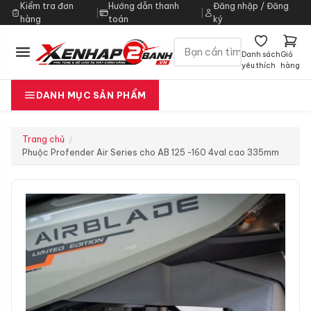
Kiểm tra đơn
Hướng dẫn thanh
Đăng nhập / Đăng
|
|
hàng
toán
ký
Danh sách
Giỏ
yêu thích
hàng
DANH MỤC SẢN PHẨM
Trang chủ
Phuộc Profender Air Series cho AB 125 -160 4val cao 335mm