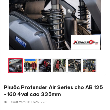
Phuộc Profender Air Series cho AB 125
-160 4val cao 335mm
👁 90 lượt xem
SKU: s2b-2230