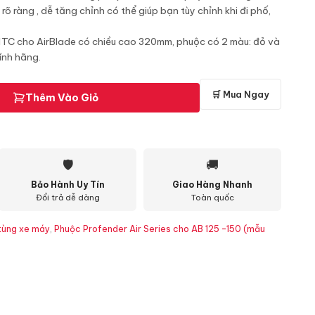
rõ ràng , dễ tăng chỉnh có thể giúp bạn tùy chỉnh khi đi phố,
 1TC cho AirBlade có chiều cao 320mm, phuộc có 2 màu: đỏ và
ính hãng.
🛒 Mua Ngay
Thêm Vào Giỏ
🛡
🚚
Bảo Hành Uy Tín
Giao Hàng Nhanh
Đổi trả dễ dàng
Toàn quốc
tùng xe máy
,
Phuộc Profender Air Series cho AB 125 -150 (mẫu