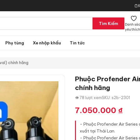
Tìm Kiếm
Danh sá
yêu thíc
Phụ tùng
Xe nhập khẩu
Tin tức
val) chính hãng
Phuộc Profender Air
chính hãng
👁 78 lượt xem
SKU: s2b-2301
7.050.000
₫
- Phuộc Profender Air Series
xuất tại Thái Lan.
- Phuộc Profender Air Series 