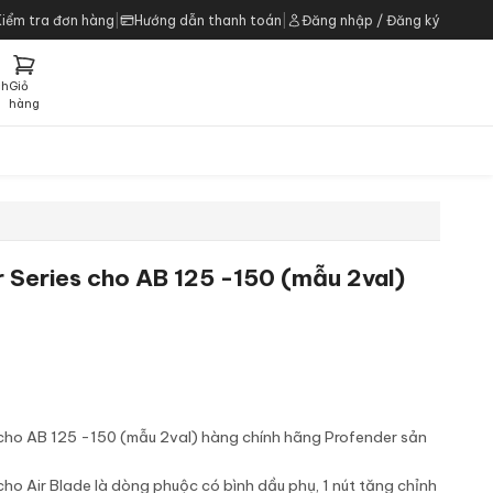
Kiểm tra đơn hàng
|
Hướng dẫn thanh toán
|
Đăng nhập / Đăng ký
ch
Giỏ
h
hàng
 Series cho AB 125 -150 (mẫu 2val)
 cho AB 125 -150 (mẫu 2val) hàng chính hãng Profender sản
cho Air Blade là dòng phuộc có bình dầu phụ, 1 nút tăng chỉnh