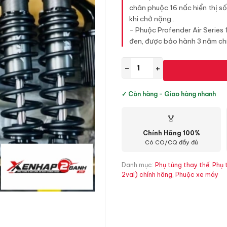
chân phuộc 16 nấc hiển thị số 
khi chở nặng...
- Phuộc Profender Air Series
đen, được bảo hành 3 năm ch
−
+
✓ Còn hàng - Giao hàng nhanh
🏅
Chính Hãng 100%
Có CO/CQ đầy đủ
Danh mục:
Phụ tùng thay thế
,
Phụ 
2val) chính hãng
,
Phuộc xe máy