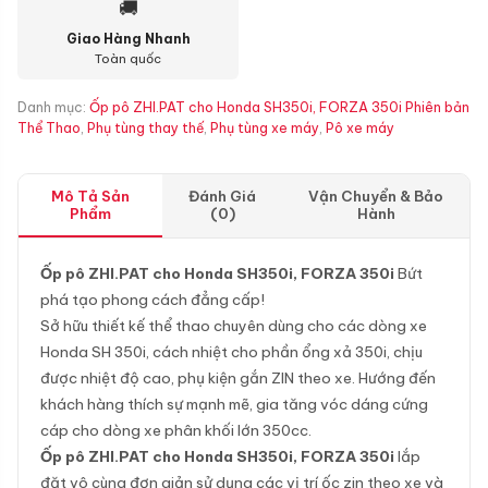
🚚
Giao Hàng Nhanh
Toàn quốc
Danh mục:
Ốp pô ZHI.PAT cho Honda SH350i, FORZA 350i Phiên bản
Thể Thao
,
Phụ tùng thay thế
,
Phụ tùng xe máy
,
Pô xe máy
Mô Tả Sản
Đánh Giá
Vận Chuyển & Bảo
Phẩm
(0)
Hành
Ốp pô ZHI.PAT cho Honda SH350i, FORZA 350i
Bứt
phá tạo phong cách đẳng cấp!
Sở hữu thiết kế thể thao chuyên dùng cho các dòng xe
Honda SH 350i, cách nhiệt cho phần ổng xả 350i, chịu
được nhiệt độ cao, phụ kiện gắn ZIN theo xe. Hướng đến
khách hàng thích sự mạnh mẽ, gia tăng vóc dáng cứng
cáp cho dòng xe phân khối lớn 350cc.
Ốp pô ZHI.PAT cho Honda SH350i, FORZA 350i
lắp
đặt vô cùng đơn giản sử dụng các vị trí ốc zin theo xe và