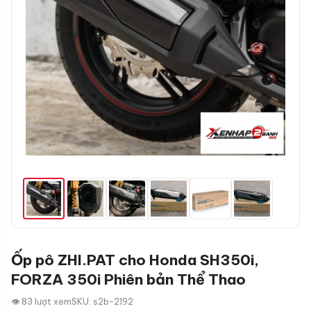
Ốp pô ZHI.PAT cho Honda SH350i,
FORZA 350i Phiên bản Thể Thao
👁 83 lượt xem
SKU: s2b-2192