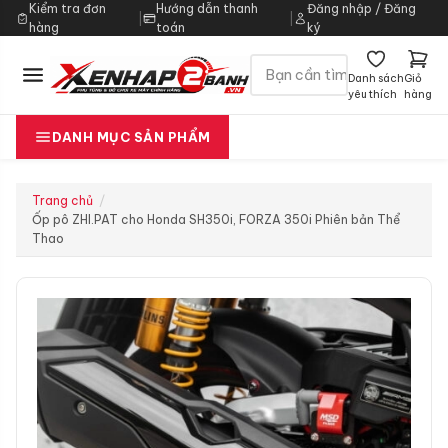
Kiểm tra đơn
Hướng dẫn thanh
Đăng nhập / Đăng
|
|
hàng
toán
ký
Danh sách
Giỏ
yêu thích
hàng
DANH MỤC SẢN PHẨM
Trang chủ
Ốp pô ZHI.PAT cho Honda SH350i, FORZA 350i Phiên bản Thể
Thao