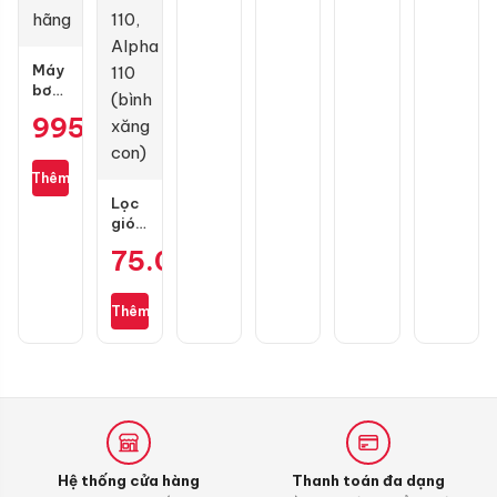
hãng
SH
Mode,
Vario
Máy
bơm
lốp
995.000
₫
mini
Michelin
M3325
Thêm
không
Lọc
dây
gió
chính
zin
hãng
75.000
₫
cho
Wave
S110,
Thêm
RSX
110,
Blade
110,
Alpha
110
(bình
xăng
Hệ thống cửa hàng
Thanh toán đa dạng
con)