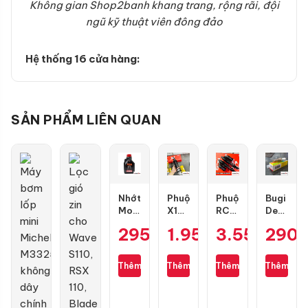
Không gian Shop2banh khang trang, rộng rãi, đội
ngũ kỹ thuật viên đông đảo
Hệ thống 16 cửa hàng:
SẢN PHẨM LIÊN QUAN
Nhớt
Phuộc
Phuộc
Bugi
Motul
X1R
RCB
Denso
7100
X03
Flow
IU22
295.000
1.950.000
₫
3.550.00
₫
290
10W50
bình
S
Air
4T
dầu
cho
Blade,
1L
cho
Air
PCX,
Thêm
Thêm
Thêm
Thêm
Vario
Blade
Lead,
125/150
Future,
chính
Wave,