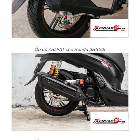
Ốp pô ZHI.PAT cho Honda SH350i