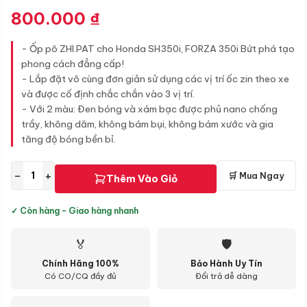
800.000
₫
- Ốp pô ZHI.PAT cho Honda SH350i, FORZA 350i Bứt phá tạo
phong cách đẳng cấp!
- Lắp đặt vô cùng đơn giản sử dụng các vị trí ốc zin theo xe
và được cố định chắc chắn vào 3 vị trí.
- Với 2 màu: Đen bóng và xám bạc được phủ nano chống
trầy, không dăm, không bám bụi, không bám xước và gia
tăng độ bóng bền bỉ.
−
+
🛒 Mua Ngay
Thêm Vào Giỏ
✓ Còn hàng - Giao hàng nhanh
🏅
🛡
Chính Hãng 100%
Bảo Hành Uy Tín
Có CO/CQ đầy đủ
Đổi trả dễ dàng