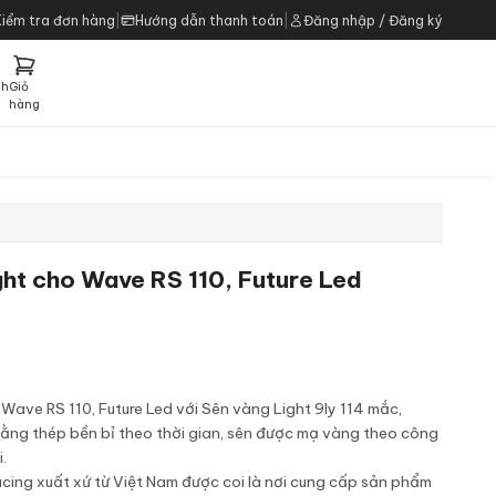
Kiểm tra đơn hàng
|
Hướng dẫn thanh toán
|
Đăng nhập / Đăng ký
ch
Giỏ
h
hàng
ght cho Wave RS 110, Future Led
Wave RS 110, Future Led với Sên vàng Light 9ly 114 mắc,
ằng thép bền bỉ theo thời gian, sên được mạ vàng theo công
.
cing xuất xứ từ Việt Nam được coi là nơi cung cấp sản phẩm