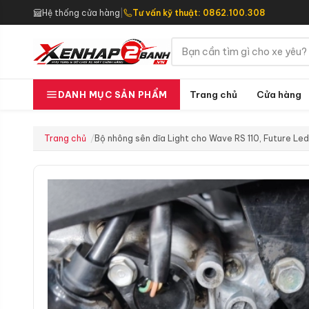
Hệ thống cửa hàng
|
Tư vấn kỹ thuật: 0862.100.308
Trang chủ
Cửa hàng
DANH MỤC SẢN PHẨM
Trang chủ
Bộ nhông sên dĩa Light cho Wave RS 110, Future Led