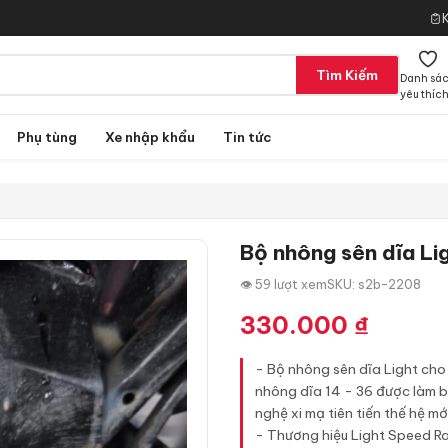
Tìm Kiếm
Danh sá
yêu thíc
Phụ tùng
Xe nhập khẩu
Tin tức
Bộ nhông sên dĩa Li
👁 59 lượt xem
SKU: s2b-2208
330.000
₫
- Bộ nhông sên dĩa Light cho 
nhông dĩa 14 - 36 được làm b
nghệ xi mạ tiên tiến thế hệ mới
- Thương hiệu Light Speed Ra