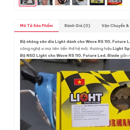
Mô Tả Sản Phẩm
Đánh Giá (0)
Vận Chuyển &
Bộ nhông sên dĩa Light dành cho Wave RS 110, Future 
công nghệ xi mạ tiên tiến thế hệ mới, thương hiệu
Light S
Bộ NSD Light cho Wave RS 110, Future Led, Blade
gắn n