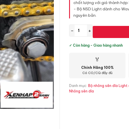
chất lượng với giá thành hợp l
- Bộ NSD Light dành cho Wave
nguyên bản.
−
+
✓ Còn hàng - Giao hàng nhanh
🏅
Chính Hãng 100%
Có CO/CQ đầy đủ
Danh mục:
Bộ nhông sên dĩa Light
Nhông sên dĩa