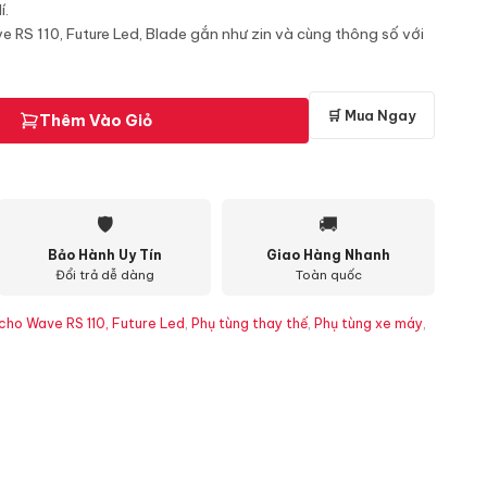
í.
 RS 110, Future Led, Blade gắn như zin và cùng thông số với
🛒 Mua Ngay
Thêm Vào Giỏ
🛡
🚚
Bảo Hành Uy Tín
Giao Hàng Nhanh
Đổi trả dễ dàng
Toàn quốc
 cho Wave RS 110, Future Led
,
Phụ tùng thay thế
,
Phụ tùng xe máy
,