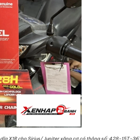
dĩa X1R cho Sirius/ Jupiter xăng cơ có
thông số: 428-15T-36