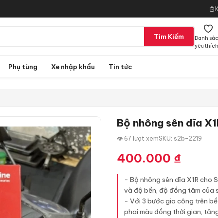
Tìm Kiếm
Danh sá
yêu thíc
Phụ tùng
Xe nhập khẩu
Tin tức
Bộ nhông sên dĩa X1
👁 67 lượt xem
SKU: s2b-2219
400.000
₫
- Bộ nhông sên dĩa X1R cho 
và độ bền, độ đồng tâm của 
- Với 3 bước gia công trên b
phai màu đồng thời gian, tăn