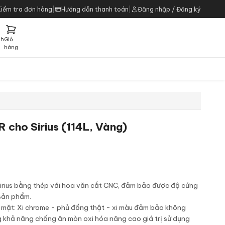
Kiểm tra đơn hàng
|
Hướng dẫn thanh toán
|
Đăng nhập / Đăng ký
ch
Giỏ
h
hàng
R cho Sirius (114L, Vàng)
Sirius bằng thép với hoa văn cắt CNC, đảm bảo được độ cứng
sản phẩm.
ề mặt: Xi chrome - phủ đồng thật - xi màu đảm bảo không
g khả năng chống ăn mòn oxi hóa nâng cao giá trị sử dụng