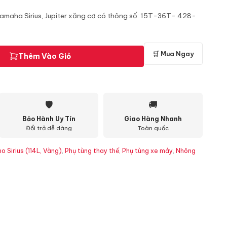
Yamaha Sirius, Jupiter xăng cơ có thông số: 15T-36T- 428-
🛒 Mua Ngay
Thêm Vào Giỏ
🛡
🚚
Bảo Hành Uy Tín
Giao Hàng Nhanh
Đổi trả dễ dàng
Toàn quốc
o Sirius (114L, Vàng)
,
Phụ tùng thay thế
,
Phụ tùng xe máy
,
Nhông