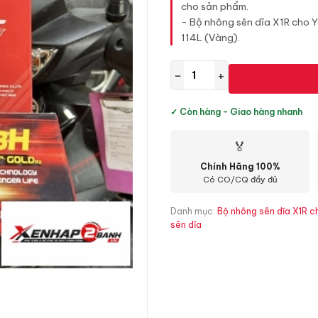
cho sản phẩm.
- Bộ nhông sên dĩa X1R cho 
114L (Vàng).
−
+
✓ Còn hàng - Giao hàng nhanh
🏅
Chính Hãng 100%
Có CO/CQ đầy đủ
Danh mục:
Bộ nhông sên dĩa X1R ch
sên dĩa