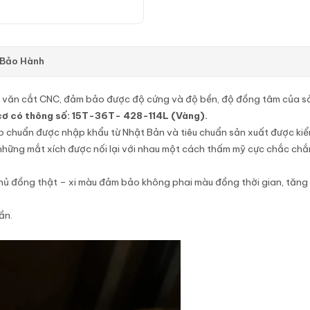
 Bảo Hành
 văn cắt CNC, đảm bảo được độ cứng và độ bền, độ đồng tâm của s
 cơ có thông số: 15T-36T- 428-114L (Vàng).
ép chuẩn được nhập khẩu từ Nhật Bản và tiêu chuẩn sản xuất được ki
ững mắt xích được nối lại với nhau một cách thấm mỹ cực chắc chắn,
phủ đồng thật – xi màu đảm bảo không phai màu đồng thời gian, tăng
ần.