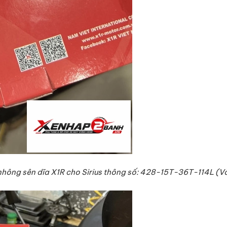
nhông sên dĩa X1R cho Sirius thông số: 428-15T-36T-114L (V