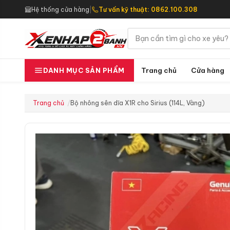
Hệ thống cửa hàng
|
Tư vấn kỹ thuật: 0862.100.308
Trang chủ
Cửa hàng
DANH MỤC SẢN PHẨM
Trang chủ
Bộ nhông sên dĩa X1R cho Sirius (114L, Vàng)