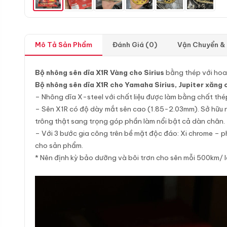
Mô Tả Sản Phẩm
Đánh Giá (0)
Vận Chuyển &
Bộ nhông sên dĩa X1R Vàng cho Sirius
bằng thép với hoa
Bộ nhông sên dĩa X1R cho Yamaha Sirius, Jupiter xăng
– Nhông dĩa X-steel với chất liệu được làm bằng chất th
– Sên X1R có độ dày mắt sên cao (1.85-2.03mm). Sở hữu nh
trông thật sang trọng góp phần làm nổi bật cả dàn chân.
– Với 3 bước gia công trên bề mặt độc đáo: Xi chrome – 
cho sản phẩm.
* Nên định kỳ bảo dưỡng và bôi trơn cho sên mỗi 500km/ l