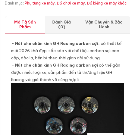
Danh mục:
Phụ tùng xe máy
,
Đồ chơi xe máy
,
Đồ kiểng xe máy khác
Mô Tả Sản
Đánh Giá
Vận Chuyển & Bảo
Phẩm
(0)
Hành
–
Nút che chân kính GH Racing carbon sợi
…có thiết kế
mới 2026 khá đẹp, sắc sảo với chất liệu carbon sợi cao
cấp, độc lạ, bền bỉ theo thời gian dài sử dụng.
–
Nút che chân kính GH Racing carbon sợi
có thể gắn
được nhiều loại xe, sản phẩm đến từ thương hiệu GH
Racing với giá thành vô cùng hợp lí.