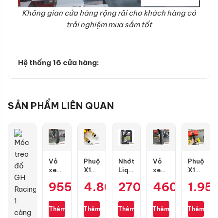
Không gian cửa hàng rộng rãi cho khách hàng có
trải nghiệm mua sắm tốt
Hệ thống 16 cửa hàng:
SẢN PHẨM LIÊN QUAN
Vỏ
Phuộc
Nhớt
Vỏ
Phuộc
xe
X1R
Liqui
xe
X1R
Dunlop
X
Moly
Maxxis
X03
955.000
4.800.000
₫
270.000
₫
460.000
₫
1.95
₫
GT601
Pro
Motorbike
80/90-
bình
size
bình
Scooter
17
dầu
110/70-
dầu
10W40
gai
cho
Thêm
Thêm
Thêm
Thêm
Thêm
17
cho
1L
kim
Vario