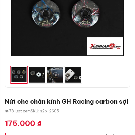
Nút che chân kính GH Racing carbon sợi
👁 78 lượt xem
SKU: s2b-2605
175.000
₫