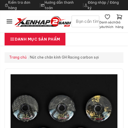
Kiểm tra đơn
Hướng dẫn thanh
Đăng nhập / Đăng
|
|
hàng
toán
ký
Danh sách
Giỏ
yêu thích
hàng
DANH MỤC SẢN PHẨM
Trang chủ
Nút che chân kính GH Racing carbon sợi