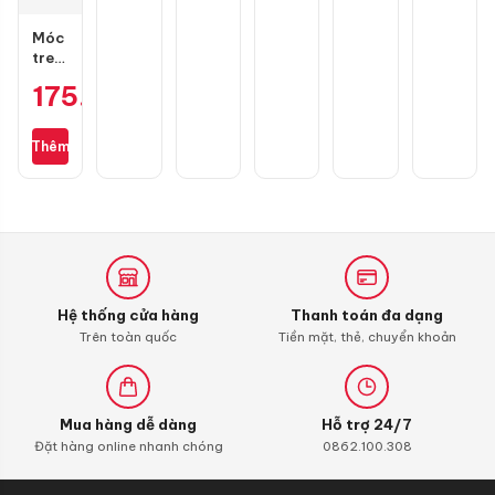
Air
cương
125/150
Blade
3D
chính
Móc
4val
hãng
treo
125-
đồ
175.000
₫
160
GH
chính
Racing
hãng
1
Thêm
càng
Hệ thống cửa hàng
Thanh toán đa dạng
Trên toàn quốc
Tiền mặt, thẻ, chuyển khoản
Mua hàng dễ dàng
Hỗ trợ 24/7
Đặt hàng online nhanh chóng
0862.100.308