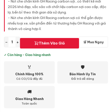
- Nút che chân kính GH Racing carbon sợi...có thiết kế mới
2026 khá đẹp, sắc sảo với chất liệu carbon sợi cao cấp, độc
lạ, bền bỉ theo thời gian dài sử dụng.
- Nút che chân kính GH Racing carbon sợi có thể gắn được
nhiều loại xe, sản phẩm đến từ thương hiệu GH Racing với giá
thành vô cùng hợp lí.
−
+
🛒 Mua Ngay
Thêm Vào Giỏ
✓ Còn hàng - Giao hàng nhanh
🏅
🛡
Chính Hãng 100%
Bảo Hành Uy Tín
Có CO/CQ đầy đủ
Đổi trả dễ dàng
🚚
Giao Hàng Nhanh
Toàn quốc