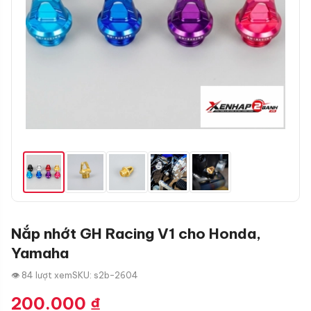
Nắp nhớt GH Racing V1 cho Honda,
Yamaha
👁 84 lượt xem
SKU: s2b-2604
200.000
₫