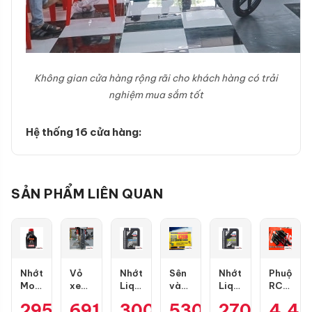
Không gian cửa hàng rộng rãi cho khách hàng có trải
nghiệm mua sắm tốt
Hệ thống 16 cửa hàng:
SẢN PHẨM LIÊN QUAN
Nhớt
Vỏ
Nhớt
Sên
Nhớt
Phuộc
Motul
xe
Liqui
vàng
Liqui
RCB
7100
Dunlop
Moly
DID
Moly
Flow
295.000
691.000
₫
300.000
₫
530.000
₫
270.000
₫
4.4
₫
10W50
TT902
Motorbike
9 ly
Motorbike
Pro