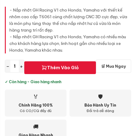
- Nắp nhớt GH Racing V1 cho Honda, Yamaha với thiết kế
nhôm cao cấp T6061 cùng chất lượng CNC 3D cực đẹp, vừa
là món phụ tùng thay thế cho nắp nhớt hư cũ vừa là món
hàng trang trí rất đẹp.
- Nắp nhớt GH Racing V1 cho Honda, Yamaha có nhiều màu
cho khách hàng lựa chọn, linh hoạt gắn cho nhiều loại xe
Honda, Yamaha khác nhau.
−
+
🛒 Mua Ngay
Thêm Vào Giỏ
✓ Còn hàng - Giao hàng nhanh
🏅
🛡
Chính Hãng 100%
Bảo Hành Uy Tín
Có CO/CQ đầy đủ
Đổi trả dễ dàng
🚚
Giao Hàng Nhanh