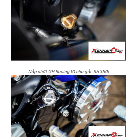
Nắp nhớt GH Racing V1 cho gắn SH350i