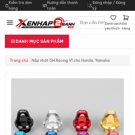
Kiểm tra đơn
Hướng dẫn thanh
Đăng nhập / Đăng
|
|
hàng
toán
ký
Danh sách
Giỏ
yêu thích
hàng
DANH MỤC SẢN PHẨM
Trang chủ
Nắp nhớt GH Racing V1 cho Honda, Yamaha