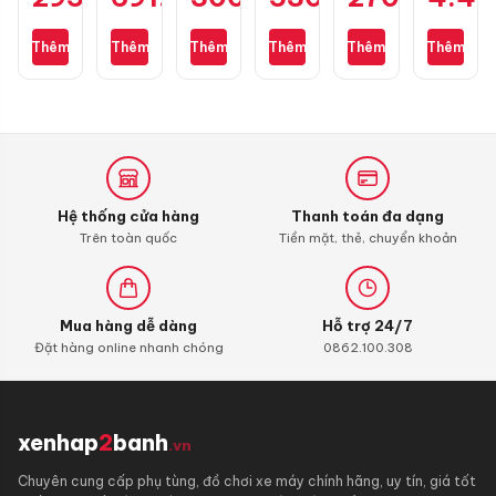
4T
size
Street
428D
Scooter
cho
1L
80/90-
4T
(chính
10W40
Air
Thêm
Thêm
Thêm
Thêm
Thêm
Thêm
17
10W40
hãng)
1L
Blade
1L
130
mắc
Hệ thống cửa hàng
Thanh toán đa dạng
Trên toàn quốc
Tiền mặt, thẻ, chuyển khoản
Mua hàng dễ dàng
Hỗ trợ 24/7
Đặt hàng online nhanh chóng
0862.100.308
xenhap
2
banh
.vn
Chuyên cung cấp phụ tùng, đồ chơi xe máy chính hãng, uy tín, giá tốt