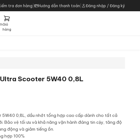
Kiểm tra đơn hàng
|
Hướng dẫn thanh toán
|
Đăng nhập / Đăng ký
ch
Giỏ
h
hàng
 Ultra Scooter 5W40 0,8L
er 5W40 0,8L, dầu nhớt tổng hợp cao cấp dành cho tất cả
i. Bảo vệ tối ưu và khả năng vận hành đáng tin cậy, tăng độ
ng động và giảm tiếng ồn.
ổng hợp 100%