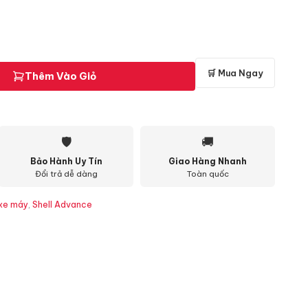
🛒 Mua Ngay
Thêm Vào Giỏ
🛡
🚚
Bảo Hành Uy Tín
Giao Hàng Nhanh
Đổi trả dễ dàng
Toàn quốc
 xe máy
,
Shell Advance