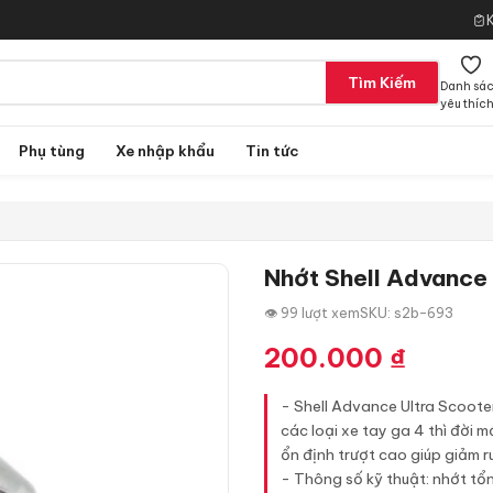
Tìm Kiếm
Danh sá
yêu thíc
Phụ tùng
Xe nhập khẩu
Tin tức
Nhớt Shell Advance
👁 99 lượt xem
SKU: s2b-693
200.000
₫
- Shell Advance Ultra Scoot
các loại xe tay ga 4 thì đời mớ
ổn định trượt cao giúp giảm ru
- Thông số kỹ thuật: nhớt t