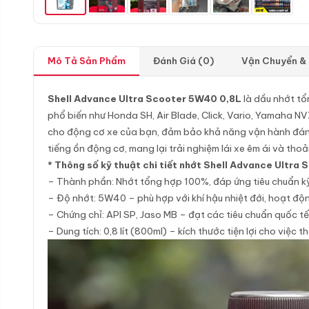
Mô Tả Sản Phẩm
Đánh Giá (0)
Vận Chuyển &
Shell Advance Ultra Scooter 5W40 0,8L
là dầu nhớt tổ
phổ biến như Honda SH, Air Blade, Click, Vario, Yamaha NV
cho động cơ xe của bạn, đảm bảo khả năng vận hành đáng 
tiếng ồn động cơ, mang lại trải nghiệm lái xe êm ái và thoả
* Thông số kỹ thuật chi tiết nhớt Shell Advance Ultra
– Thành phần: Nhớt tổng hợp 100%, đáp ứng tiêu chuẩn k
– Độ nhớt: 5W40 – phù hợp với khí hậu nhiệt đới, hoạt độn
– Chứng chỉ: API SP, Jaso MB – đạt các tiêu chuẩn quốc tế
– Dung tích: 0,8 lít (800ml) – kích thước tiện lợi cho việc 