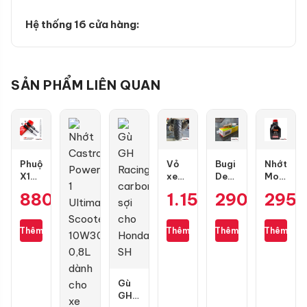
Hệ thống 16 cửa hàng:
SẢN PHẨM LIÊN QUAN
Phuộc
Vỏ
Bugi
Nhớt
X1R
xe
Denso
Motul
Nice
Dunlop
IU22
7100
880.000
₫
1.154.000
290.000
₫
295
₫
màu
Scoot
Air
10W50
đen
Smart
Blade,
4T
mới
130/70-
PCX,
1L
Thêm
Thêm
Thêm
Thêm
cho
13
Lead,
Wave,
Future,
Dream,
Wave,
Future
SH
Gù
chính
Mode,
GH
hãng
Vario