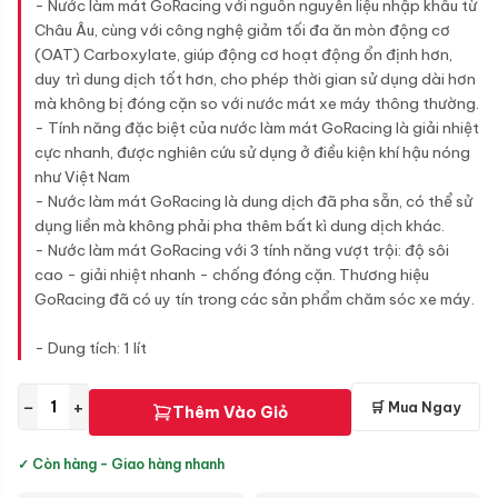
- Nước làm mát GoRacing với nguồn nguyên liệu nhập khẩu từ
Châu Âu, cùng với công nghệ giảm tối đa ăn mòn động cơ
(OAT) Carboxylate, giúp động cơ hoạt động ổn định hơn,
duy trì dung dịch tốt hơn, cho phép thời gian sử dụng dài hơn
mà không bị đóng cặn so với nước mát xe máy thông thường.
- Tính năng đặc biệt của nước làm mát GoRacing là giải nhiệt
cực nhanh, được nghiên cứu sử dụng ở điều kiện khí hậu nóng
như Việt Nam
- Nước làm mát GoRacing là dung dịch đã pha sẵn, có thể sử
dụng liền mà không phải pha thêm bất kì dung dịch khác.
- Nước làm mát GoRacing với 3 tính năng vượt trội: độ sôi
cao - giải nhiệt nhanh - chống đóng cặn. Thương hiệu
GoRacing đã có uy tín trong các sản phẩm chăm sóc xe máy.
- Dung tích: 1 lít
−
+
🛒 Mua Ngay
Thêm Vào Giỏ
✓ Còn hàng - Giao hàng nhanh