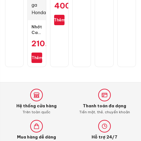
Racing
400.000
₫
carbon
sợi
cho
Thêm
Honda
Nhớt
SH
Castrol
Power
210.000
₫
1
Ultimate
Scooter
Thêm
10W30
0,8L
dành
cho
xe
ga
Honda
Hệ thống cửa hàng
Thanh toán đa dạng
Trên toàn quốc
Tiền mặt, thẻ, chuyển khoản
Mua hàng dễ dàng
Hỗ trợ 24/7