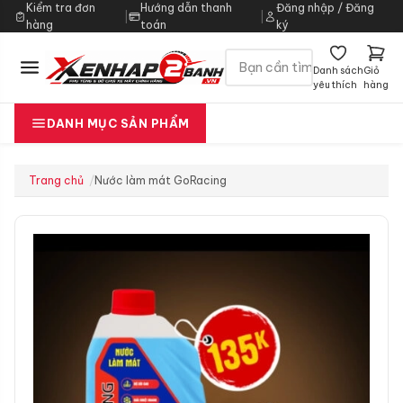
Kiểm tra đơn
Hướng dẫn thanh
Đăng nhập / Đăng
|
|
hàng
toán
ký
Danh sách
Giỏ
yêu thích
hàng
DANH MỤC SẢN PHẨM
Trang chủ
Nước làm mát GoRacing