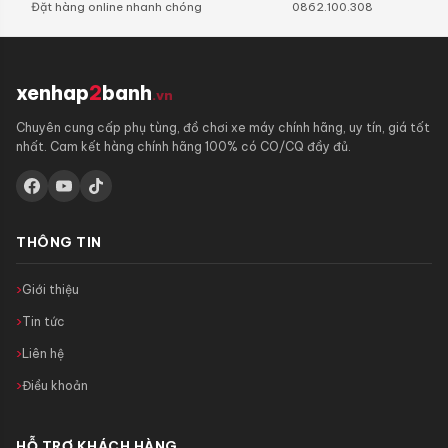
Đặt hàng online nhanh chóng
0862.100.308
xenhap
2
banh
.vn
Chuyên cung cấp phụ tùng, đồ chơi xe máy chính hãng, uy tín, giá tốt
nhất. Cam kết hàng chính hãng 100% có CO/CQ đầy đủ.
THÔNG TIN
Giới thiệu
Tin tức
Liên hệ
Điều khoản
HỖ TRỢ KHÁCH HÀNG