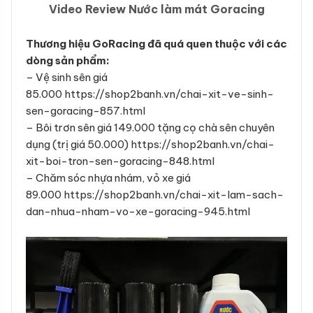
Video Review Nước làm mát Goracing
Thương hiệu GoRacing đã quá quen thuộc với các
dòng sản phẩm:
– Vệ sinh sên giá
85.000
https://shop2banh.vn/chai-xit-ve-sinh-
sen-goracing-857.html
– Bôi trơn sên giá 149.000 tặng cọ chà sên chuyên
dụng (trị giá 50.000)
https://shop2banh.vn/chai-
xit-boi-tron-sen-goracing-848.html
– Chăm sóc nhựa nhám, vỏ xe giá
89.000
https://shop2banh.vn/chai-xit-lam-sach-
dan-nhua-nham-vo-xe-goracing-945.html