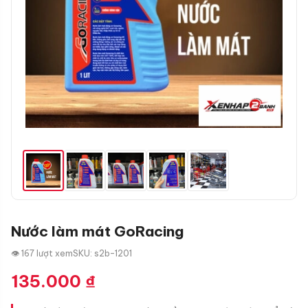
Nước làm mát GoRacing
👁 167 lượt xem
SKU: s2b-1201
135.000
₫