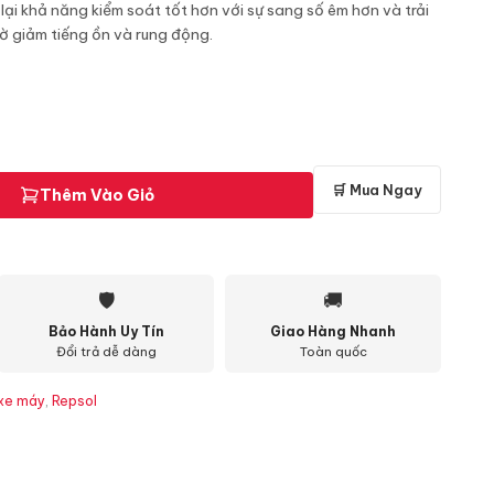
ại khả năng kiểm soát tốt hơn với sự sang số êm hơn và trải
̀ giảm tiếng ồn và rung động.
🛒 Mua Ngay
Thêm Vào Giỏ
🛡
🚚
Bảo Hành Uy Tín
Giao Hàng Nhanh
Đổi trả dễ dàng
Toàn quốc
 xe máy
,
Repsol