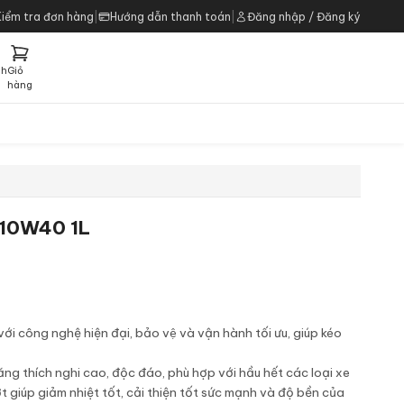
Kiểm tra đơn hàng
|
Hướng dẫn thanh toán
|
Đăng nhập / Đăng ký
ch
Giỏ
h
hàng
 10W40 1L
 công nghệ hiện đại, bảo vệ và vận hành tối ưu, giúp kéo
ng thích nghi cao, độc đáo, phù hợp với hầu hết các loại xe
ớt giúp giảm nhiệt tốt, cải thiện tốt sức mạnh và độ bền của