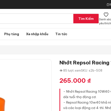
Tìm Kiếm
Danh sá
yêu thíc
Phụ tùng
Xe nhập khẩu
Tin tức
Nhớt Repsol Racing
👁 85 lượt xem
SKU: s2b-508
265.000
₫
- Nhớt Repsol Racing 10W40 với
dài tuổi thọ động cơ.
- Repsol Racing 10w40 khả nă
và các loại động cơ 4 thì. Nh