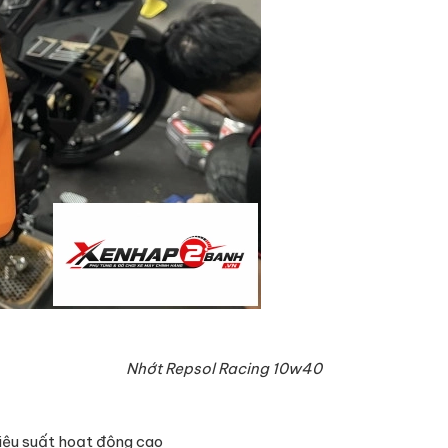
Nhớt Repsol Racing 10w40
iệu suất hoạt động cao