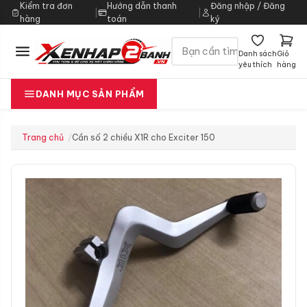
Kiểm tra đơn
Hướng dẫn thanh
Đăng nhập / Đăng
|
|
hàng
toán
ký
Danh sách
Giỏ
yêu thích
hàng
DANH MỤC SẢN PHẨM
Trang chủ
Cần số 2 chiều X1R cho Exciter 150