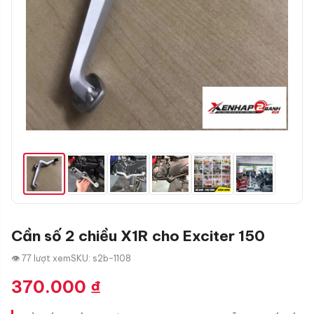
Cần số 2 chiều X1R cho Exciter 150
👁 77 lượt xem
SKU: s2b-1108
370.000
₫