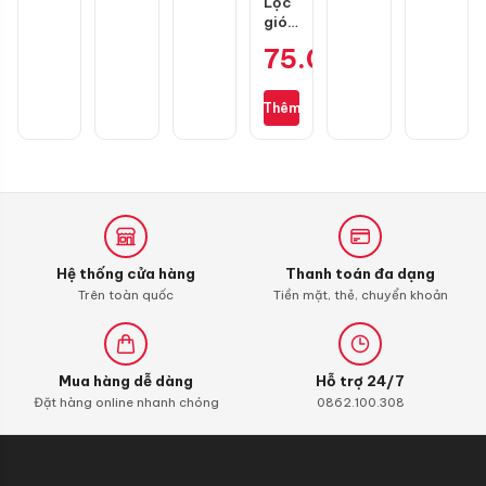
Lọc
gió
zin
75.000
₫
cho
Wave
S110,
Thêm
RSX
110,
Blade
110,
Alpha
110
(bình
xăng
Hệ thống cửa hàng
Thanh toán đa dạng
con)
Trên toàn quốc
Tiền mặt, thẻ, chuyển khoản
Mua hàng dễ dàng
Hỗ trợ 24/7
Đặt hàng online nhanh chóng
0862.100.308