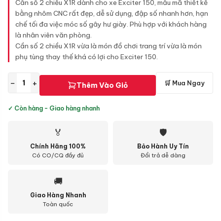
Cần số 2 chiều X1R dành cho xe Exciter 150, mẫu mã thiết kế
bằng nhôm CNC rất đẹp, dễ sử dụng, đập số nhanh hơn, hạn
chế tối đa việc móc số gây hư giày. Phù hợp với khách hàng
là nhân viên văn phòng.
Cần số 2 chiều X1R vừa là món đồ chơi trang trí vừa là món
phụ tùng thay thế khá có lợi cho Exciter 150.
−
+
🛒 Mua Ngay
Thêm Vào Giỏ
✓ Còn hàng - Giao hàng nhanh
🏅
🛡
Chính Hãng 100%
Bảo Hành Uy Tín
Có CO/CQ đầy đủ
Đổi trả dễ dàng
🚚
Giao Hàng Nhanh
Toàn quốc