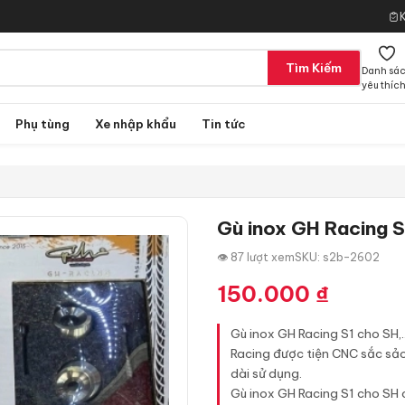
Tìm Kiếm
Danh sá
yêu thíc
Phụ tùng
Xe nhập khẩu
Tin tức
Gù inox GH Racing S
👁 87 lượt xem
SKU: s2b-2602
150.000
₫
Gù inox GH Racing S1 cho SH,..
Racing được tiện CNC sắc sảo 
dài sử dụng.
Gù inox GH Racing S1 cho SH có