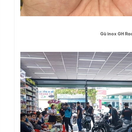
Gù inox GH Rac