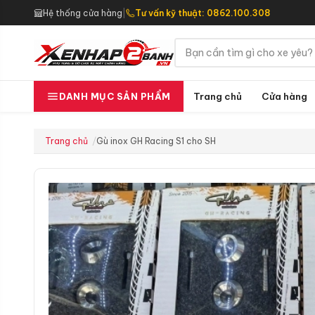
Hệ thống cửa hàng
|
Tư vấn kỹ thuật: 0862.100.308
Trang chủ
Cửa hàng
DANH MỤC SẢN PHẨM
Trang chủ
Gù inox GH Racing S1 cho SH