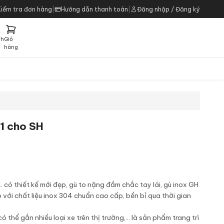
Kiểm tra đơn hàng
|
Hướng dẫn thanh toán
|
Đăng nhập / Đăng ký
ch
Giỏ
h
hàng
1 cho SH
. có thiết kế mới đẹp, gù to nặng đầm chắc tay lái, gù inox GH
với chất liệu inox 304 chuẩn cao cấp, bền bỉ qua thời gian
 thể gắn nhiều loại xe trên thị trường,... là sản phẩm trang trì