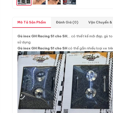
Mô Tả Sản Phẩm
Đánh Giá (0)
Vận Chuyển &
Gù inox GH Racing S1 cho SH
,… có thiết kế mới đẹp, gù 
sử dụng.
Gù inox GH Racing S1 cho SH
có thể gắn nhiều loại xe trê