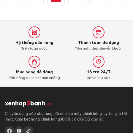
Moly
4T
Additive
Shooter,
Carbon
Cleaner
Hệ thống cửa hàng
Thanh toán đa dạng
Trên toàn quốc
Tiền mặt, thẻ, chuyển khoản
Mua hàng dễ dàng
Hỗ trợ 24/7
Đặt hàng online nhanh chóng
0862.100.308
xenhap
2
banh
.vn
Chuyên cung cấp phụ tùng, đồ chơi xe máy chính hãng, uy tín, giá tốt
nhất. Cam kết hàng chính hãng 100% có CO/CQ đầy đủ.