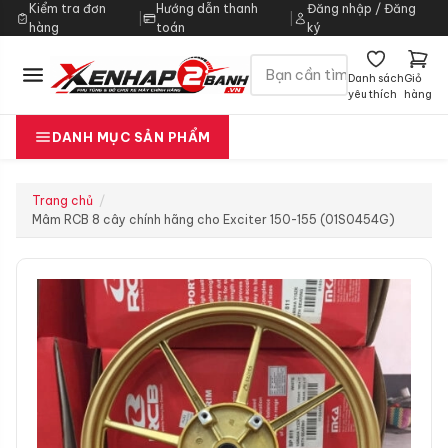
Kiểm tra đơn
Hướng dẫn thanh
Đăng nhập / Đăng
|
|
hàng
toán
ký
Danh sách
Giỏ
yêu thích
hàng
DANH MỤC SẢN PHẨM
Trang chủ
Mâm RCB 8 cây chính hãng cho Exciter 150-155 (01S0454G)