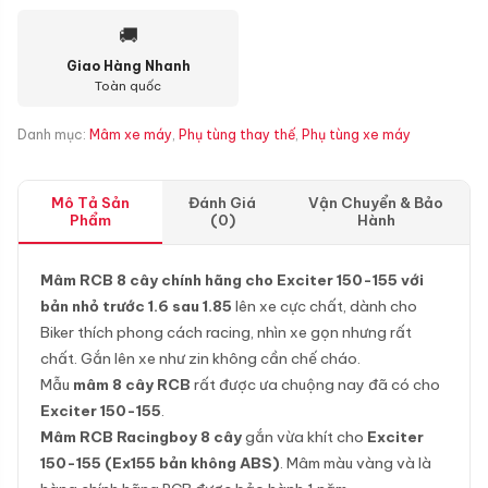
🚚
Giao Hàng Nhanh
Toàn quốc
Danh mục:
Mâm xe máy
,
Phụ tùng thay thế
,
Phụ tùng xe máy
Mô Tả Sản
Đánh Giá
Vận Chuyển & Bảo
Phẩm
(0)
Hành
Mâm RCB 8 cây chính hãng cho Exciter 150-155 với
bản nhỏ trước 1.6 sau 1.85
lên xe cực chất, dành cho
Biker thích phong cách racing, nhìn xe gọn nhưng rất
chất. Gắn lên xe như zin không cần chế cháo.
Mẫu
mâm 8 cây RCB
rất được ưa chuộng nay đã có cho
Exciter 150-155
.
Mâm RCB Racingboy 8 cây
gắn vừa khít cho
Exciter
150-155 (Ex155 bản không ABS)
. Mâm màu vàng và là