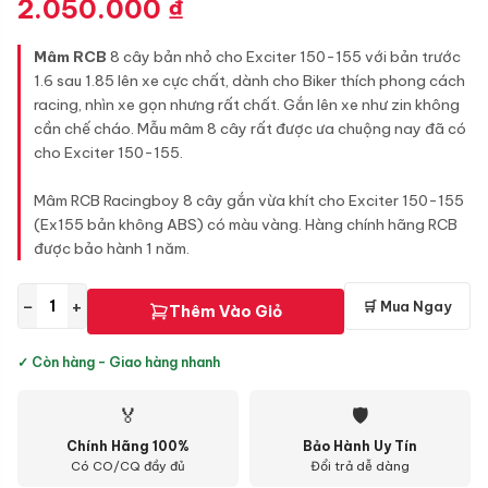
2.050.000
₫
Mâm RCB
8 cây bản nhỏ cho Exciter 150-155 với bản trước
1.6 sau 1.85 lên xe cực chất, dành cho Biker thích phong cách
racing, nhìn xe gọn nhưng rất chất. Gắn lên xe như zin không
cần chế cháo. Mẫu mâm 8 cây rất được ưa chuộng nay đã có
cho Exciter 150-155.
Mâm RCB Racingboy 8 cây gắn vừa khít cho Exciter 150-155
(Ex155 bản không ABS) có màu vàng. Hàng chính hãng RCB
được bảo hành 1 năm.
−
+
🛒 Mua Ngay
Thêm Vào Giỏ
✓ Còn hàng - Giao hàng nhanh
🏅
🛡
Chính Hãng 100%
Bảo Hành Uy Tín
Có CO/CQ đầy đủ
Đổi trả dễ dàng