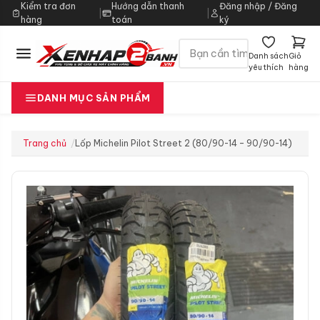
Kiểm tra đơn
Hướng dẫn thanh
Đăng nhập / Đăng
|
|
hàng
toán
ký
Danh sách
Giỏ
yêu thích
hàng
DANH MỤC SẢN PHẨM
Trang chủ
Lốp Michelin Pilot Street 2 (80/90-14 – 90/90-14)