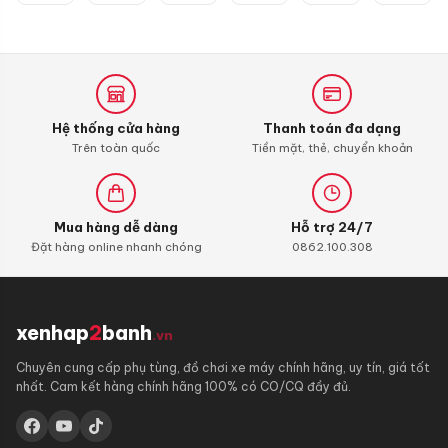
Hệ thống cửa hàng
Thanh toán đa dạng
Trên toàn quốc
Tiền mặt, thẻ, chuyển khoản
Mua hàng dễ dàng
Hỗ trợ 24/7
Đặt hàng online nhanh chóng
0862.100.308
xenhap
2
banh
.vn
Chuyên cung cấp phụ tùng, đồ chơi xe máy chính hãng, uy tín, giá tốt
nhất. Cam kết hàng chính hãng 100% có CO/CQ đầy đủ.