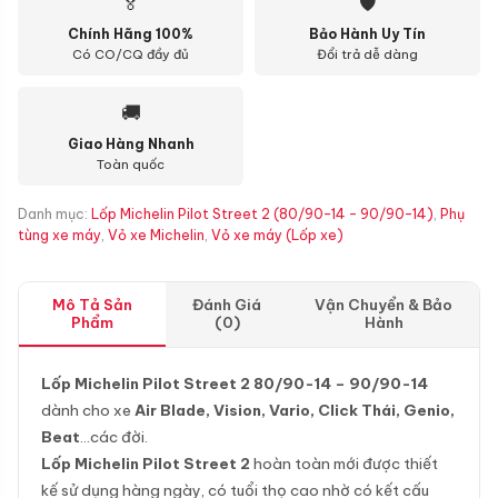
🏅
🛡
Chính Hãng 100%
Bảo Hành Uy Tín
Có CO/CQ đầy đủ
Đổi trả dễ dàng
🚚
Giao Hàng Nhanh
Toàn quốc
Danh mục:
Lốp Michelin Pilot Street 2 (80/90-14 - 90/90-14)
,
Phụ
tùng xe máy
,
Vỏ xe Michelin
,
Vỏ xe máy (Lốp xe)
Mô Tả Sản
Đánh Giá
Vận Chuyển & Bảo
Phẩm
(0)
Hành
Lốp Michelin Pilot Street 2 80/90-14 – 90/90-14
dành cho xe
Air Blade, Vision, Vario, Click Thái, Genio,
Beat
…các đời.
Lốp Michelin Pilot Street 2
hoàn toàn mới được thiết
kế sử dụng hàng ngày, có tuổi thọ cao nhờ có kết cấu