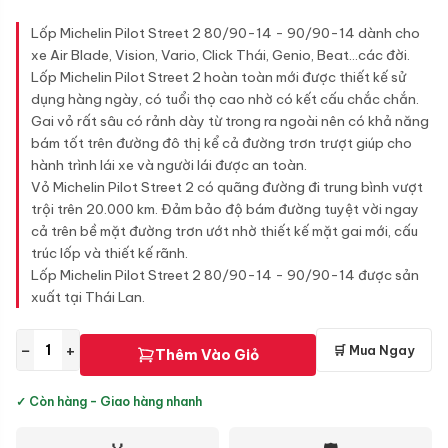
Lốp Michelin Pilot Street 2 80/90-14 - 90/90-14 dành cho
xe Air Blade, Vision, Vario, Click Thái, Genio, Beat...các đời.
Lốp Michelin Pilot Street 2 hoàn toàn mới được thiết kế sử
dụng hàng ngày, có tuổi thọ cao nhờ có kết cấu chắc chắn.
Gai vỏ rất sâu có rảnh dày từ trong ra ngoài nên có khả năng
bám tốt trên đường đô thị kể cả đường trơn trượt giúp cho
hành trình lái xe và người lái được an toàn.
Vỏ Michelin Pilot Street 2 có quãng đường đi trung bình vượt
trội trên 20.000 km. Đảm bảo độ bám đường tuyệt vời ngay
cả trên bề mặt đường trơn ướt nhờ thiết kế mặt gai mới, cấu
trúc lốp và thiết kế rãnh.
Lốp Michelin Pilot Street 2 80/90-14 - 90/90-14 được sản
xuất tại Thái Lan.
−
+
🛒 Mua Ngay
Thêm Vào Giỏ
✓ Còn hàng - Giao hàng nhanh