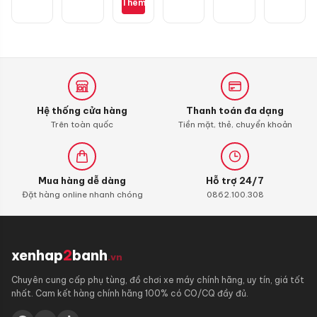
là:
Thêm
Exciter
Future,
Wave,
1L
hiện
90.000 ₫.
135
Wave,
Dream,
tại
SH
Future
Mode,
chính
là:
Vario
hãng
45.000 ₫.
Hệ thống cửa hàng
Thanh toán đa dạng
Trên toàn quốc
Tiền mặt, thẻ, chuyển khoản
Mua hàng dễ dàng
Hỗ trợ 24/7
Đặt hàng online nhanh chóng
0862.100.308
xenhap
2
banh
.vn
Chuyên cung cấp phụ tùng, đồ chơi xe máy chính hãng, uy tín, giá tốt
nhất. Cam kết hàng chính hãng 100% có CO/CQ đầy đủ.