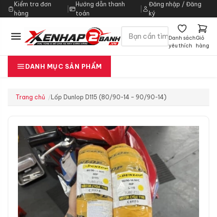
Kiểm tra đơn
Hướng dẫn thanh
Đăng nhập / Đăng
|
|
hàng
toán
ký
Danh sách
Giỏ
yêu thích
hàng
DANH MỤC SẢN PHẨM
Trang chủ
Lốp Dunlop D115 (80/90-14 – 90/90-14)