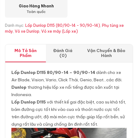
Giao Hàng Nhanh
Toàn quốc
Danh mục:
Lốp Dunlop D115 (80/90-14 - 90/90-14)
,
Phụ tùng xe
máy
,
Vỏ xe Dunlop
,
Vỏ xe máy (Lốp xe)
Mô Tả Sản
Đánh Giá
Vận Chuyển & Bảo
Phẩm
(0)
Hành
Lốp Dunlop D115 80/90-14 – 90/90-14
dành cho xe
Air Blade, Vision, Vario, Click Thái, Genio, Beat…các đời.
Dunlop
thương hiệu lốp xe nổi tiếng được sản xuất tại
Indonesia.
Lốp Dunlop D115
với thiết kế gai đặc biệt, cao su khá tốt,
bám đường cực tốt khi vào cua và thoát nước cực tốt
trên đường ướt, độ mài mòn cực thấp giúp lốp rất bền, sử
dụng rất lâu và cũng chống ăn đinh rất tốt.