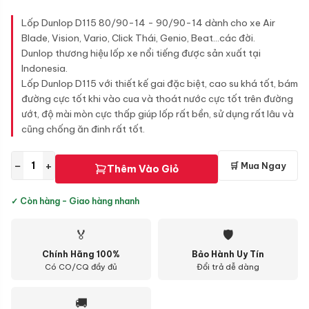
Lốp Dunlop D115 80/90-14 - 90/90-14 dành cho xe Air
Blade, Vision, Vario, Click Thái, Genio, Beat...các đời.
Dunlop thương hiệu lốp xe nổi tiếng được sản xuất tại
Indonesia.
Lốp Dunlop D115 với thiết kế gai đặc biệt, cao su khá tốt, bám
đường cực tốt khi vào cua và thoát nước cực tốt trên đường
ướt, độ mài mòn cực thấp giúp lốp rất bền, sử dụng rất lâu và
cũng chống ăn đinh rất tốt.
−
+
🛒 Mua Ngay
Thêm Vào Giỏ
✓ Còn hàng - Giao hàng nhanh
🏅
🛡
Chính Hãng 100%
Bảo Hành Uy Tín
Có CO/CQ đầy đủ
Đổi trả dễ dàng
🚚