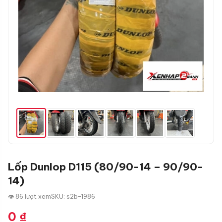
Lốp Dunlop D115 (80/90-14 – 90/90-
14)
👁 86 lượt xem
SKU: s2b-1986
0
₫