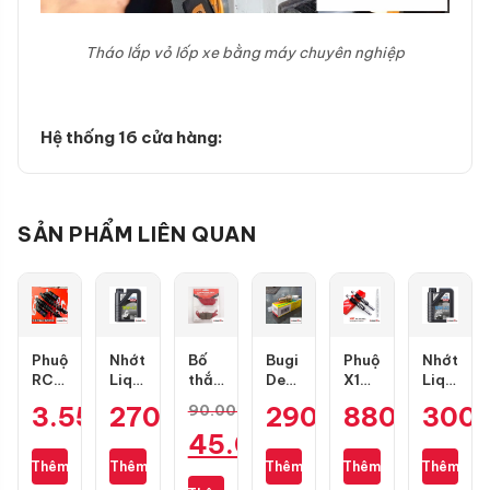
Tháo lắp vỏ lốp xe bằng máy chuyên nghiệp
Hệ thống 16 cửa hàng:
SẢN PHẨM LIÊN QUAN
Phuộc
Nhớt
Bố
Bugi
Phuộc
Nhớt
RCB
Liqui
thắng
Denso
X1R
Liqui
Flow
Moly
đĩa
IU22
Nice
Moly
3.550.000
270.000
₫
₫
290.000
880.000
₫
300
₫
90.000
₫
S
Motorbike
RCB
Air
màu
Motorbik
Giá
45.000
₫
cho
Scooter
trước
Blade,
đen
Street
Air
10W40
1 pis
PCX,
mới
4T
gốc
Thêm
Thêm
Thêm
Thêm
Thêm
Giá
Blade
1L
cho
Lead,
cho
10W40