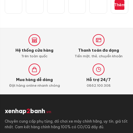
đốt
Thêm
Liqui
Moly
4T
Additive
Shooter,
Carbon
Cleaner
Hệ thống cửa hàng
Thanh toán đa dạng
Trên toàn quốc
Tiền mặt, thẻ, chuyển khoản
Mua hàng dễ dàng
Hỗ trợ 24/7
Đặt hàng online nhanh chóng
0862.100.308
xenhap
2
banh
.vn
Chuyên cung cấp phụ tùng, đồ chơi xe máy chính hãng, uy tín, giá tốt
nhất. Cam kết hàng chính hãng 100% có CO/CQ đầy đủ.