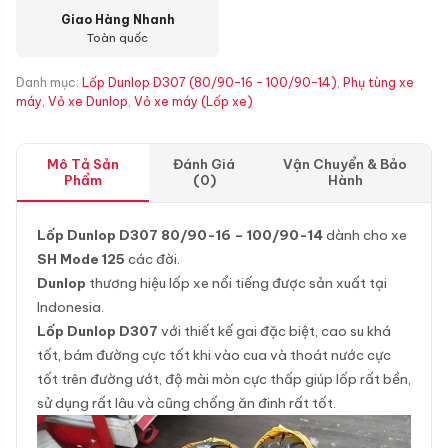
Giao Hàng Nhanh
Toàn quốc
Danh mục:
Lốp Dunlop D307 (80/90-16 - 100/90-14)
,
Phụ tùng xe
máy
,
Vỏ xe Dunlop
,
Vỏ xe máy (Lốp xe)
Mô Tả Sản
Đánh Giá
Vận Chuyển & Bảo
Phẩm
(0)
Hành
Lốp Dunlop D307 80/90-16 – 100/90-14
dành cho xe
SH Mode 125
các đời.
Dunlop
thương hiệu lốp xe nổi tiếng được sản xuất tại
Indonesia.
Lốp Dunlop D307
với thiết kế gai đặc biệt, cao su khá
tốt, bám đường cực tốt khi vào cua và thoát nước cực
tốt trên đường ướt, độ mài mòn cực thấp giúp lốp rất bền,
sử dụng rất lâu và cũng chống ăn đinh rất tốt.