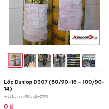
Lốp Dunlop D307 (80/90-16 – 100/90-
14)
👁 88 lượt xem
SKU: s2b-2008
0
₫