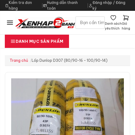
Kiểm tra đơn
Hướng dẫn thanh
Đăng nhập / Đăng
|
|
hàng
toán
ký
Danh sách
Giỏ
yêu thích
hàng
DANH MỤC SẢN PHẨM
Trang chủ
Lốp Dunlop D307 (80/90-16 – 100/90-14)