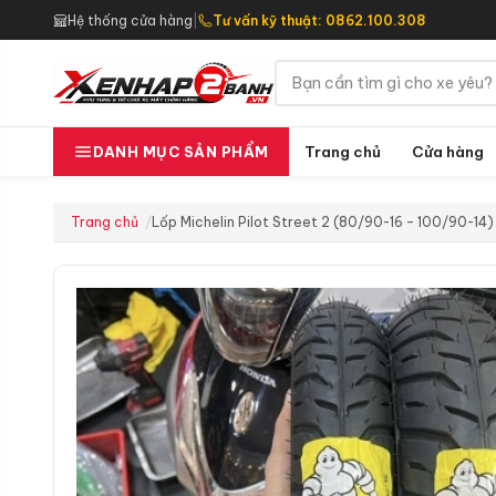
Hệ thống cửa hàng
|
Tư vấn kỹ thuật: 0862.100.308
Trang chủ
Cửa hàng
DANH MỤC SẢN PHẨM
Trang chủ
Lốp Michelin Pilot Street 2 (80/90-16 – 100/90-14)