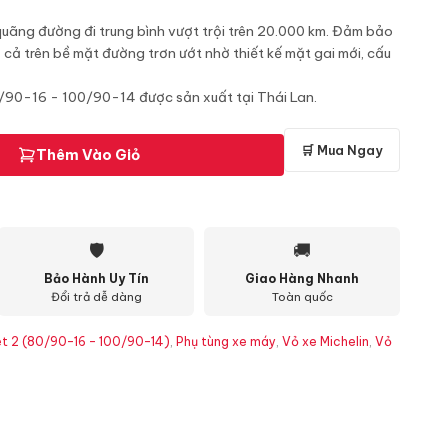
 quãng đường đi trung bình vượt trội trên 20.000 km. Đảm bảo
cả trên bề mặt đường trơn ướt nhờ thiết kế mặt gai mới, cấu
80/90-16 - 100/90-14 được sản xuất tại Thái Lan.
🛒 Mua Ngay
Thêm Vào Giỏ
🛡
🚚
Bảo Hành Uy Tín
Giao Hàng Nhanh
Đổi trả dễ dàng
Toàn quốc
eet 2 (80/90-16 - 100/90-14)
,
Phụ tùng xe máy
,
Vỏ xe Michelin
,
Vỏ