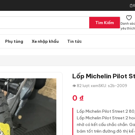
Tìm Kiếm
Danh sá
yêu thíc
Phụ tùng
Xe nhập khẩu
Tin tức
Lốp Michelin Pilot 
👁 82 lượt xem
SKU: s2b-2009
0
₫
Lốp Michelin Pilot Street 2 
Lốp Michelin Pilot Street 2 h
nhờ có kết cấu chắc chắn. Gai
bám tốt trên đường đô thị kể c