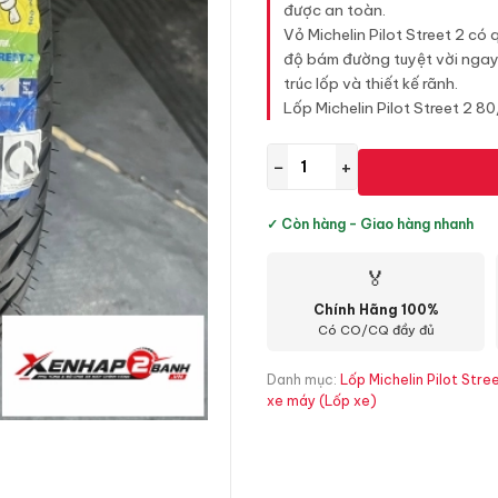
được an toàn.
Vỏ Michelin Pilot Street 2 có
độ bám đường tuyệt vời ngay 
trúc lốp và thiết kế rãnh.
Lốp Michelin Pilot Street 2 
−
+
✓ Còn hàng - Giao hàng nhanh
🏅
Chính Hãng 100%
Có CO/CQ đầy đủ
Danh mục:
Lốp Michelin Pilot Str
xe máy (Lốp xe)