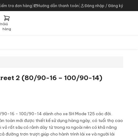
Kiểm tra đơn hàng
|
Hướng dẫn thanh toán
|
Đăng nhập / Đăng ký
ch
Giỏ
h
hàng
Street 2 (80/90-16 – 100/90-14)
80/90-16 - 100/90-14 dành cho xe SH Mode 125 các đời.
oàn toàn mới được thiết kế sử dụng hàng ngày, có tuổi thọ cao
 vỏ rất sâu có rảnh dày từ trong ra ngoài nên có khả năng
ả đường trơn trượt giúp cho hành trình lái xe và người lái