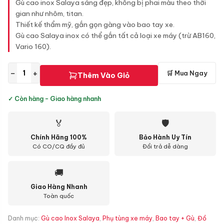
Gù cao inox Salaya sáng đẹp, không bị phai màu theo thời
gian như nhôm, titan.
Thiết kế thẩm mỹ, gắn gọn gàng vào bao tay xe.
Gù cao Salaya inox có thể gắn tất cả loại xe máy (trừ AB160,
Vario 160).
−
+
🛒 Mua Ngay
Thêm Vào Giỏ
✓ Còn hàng - Giao hàng nhanh
🏅
🛡
Chính Hãng 100%
Bảo Hành Uy Tín
Có CO/CQ đầy đủ
Đổi trả dễ dàng
🚚
Giao Hàng Nhanh
Toàn quốc
Danh mục:
Gù cao Inox Salaya
,
Phụ tùng xe máy
,
Bao tay + Gù
,
Đồ