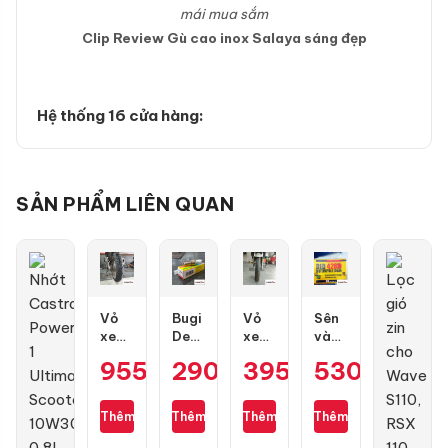
mái mua sắm
Clip Review Gù cao inox Salaya sáng đẹp
Hệ thống 16 cửa hàng:
SẢN PHẨM LIÊN QUAN
Vỏ
Bugi
Vỏ
Sên
xe
Denso
xe
vàng
Dunlop
IU22
Maxxis
DID
955.000
290.000
₫
395.000
₫
530.000
₫
₫
GT601
Air
70/90-
9 ly
size
Blade,
17
428D
110/70-
PCX,
gai
(chính
Thêm
Thêm
Thêm
Thêm
17
Lead,
kim
hãng)
Future,
cương
130