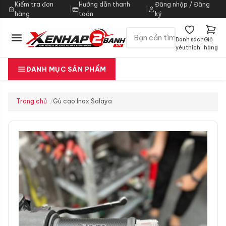
Kiểm tra đơn
Hướng dẫn thanh
Đăng nhập / Đăng
|
|
hàng
toán
ký
Danh sách
Giỏ
yêu thích
hàng
DANH MỤC SẢN PHẨM
Trang chủ
Gù cao Inox Salaya