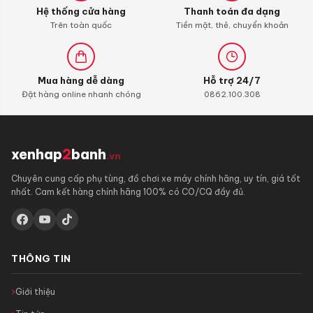
Hệ thống cửa hàng
Thanh toán đa dạng
con)
Trên toàn quốc
Tiền mặt, thẻ, chuyển khoản
Mua hàng dễ dàng
Hỗ trợ 24/7
Đặt hàng online nhanh chóng
0862.100.308
xenhap
2
banh
.vn
Chuyên cung cấp phụ tùng, đồ chơi xe máy chính hãng, uy tín, giá tốt
nhất. Cam kết hàng chính hãng 100% có CO/CQ đầy đủ.
THÔNG TIN
Giới thiệu