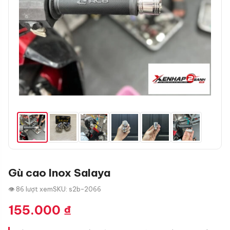
Gù cao Inox Salaya
👁 86 lượt xem
SKU: s2b-2066
155.000
₫