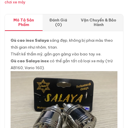
chơi xe máy
Mô Tả Sản
Đánh Giá
Vận Chuyển & Bảo
Phẩm
(0)
Hành
Gù cao inox Salaya
sáng đẹp, không bị phai màu theo
thời gian như nhôm, titan.
Thiết kế thẩm mỹ, gắn gọn gàng vào bao tay xe.
Gù cao Salaya inox
có thể gắn tất cả loại xe máy (trừ
AB160, Vario 160).