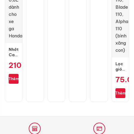
Wave,
3D
mắc
SH
Mode,
Vario
Nhớt
Castrol
Power
210.000
₫
Lọc
1
gió
Ultimate
zin
Scooter
75.
Thêm
cho
10W30
Wave
0,8L
S110,
dành
Thêm
RSX
cho
110,
xe
Blade
ga
110,
Honda
Alpha
110
(bình
xăng