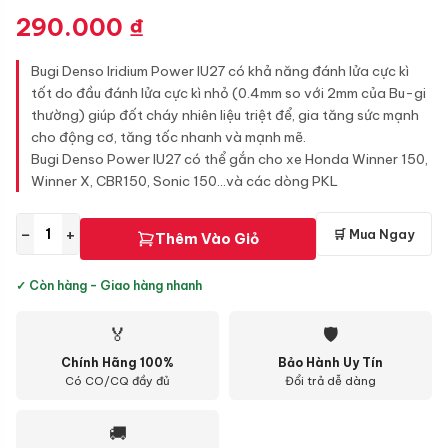
290.000
₫
Bugi Denso Iridium Power IU27 có khả năng đánh lửa cực kì
tốt do đầu đánh lửa cực kì nhỏ (0.4mm so với 2mm của Bu-gi
thường) giúp đốt cháy nhiên liệu triệt để, gia tăng sức mạnh
cho động cơ, tăng tốc nhanh và mạnh mẽ.
Bugi Denso Power IU27 có thể gắn cho xe Honda Winner 150,
Winner X, CBR150, Sonic 150...và các dòng PKL
−
+
🛒 Mua Ngay
Thêm Vào Giỏ
✓ Còn hàng - Giao hàng nhanh
🏅
🛡
Chính Hãng 100%
Bảo Hành Uy Tín
Có CO/CQ đầy đủ
Đổi trả dễ dàng
🚚