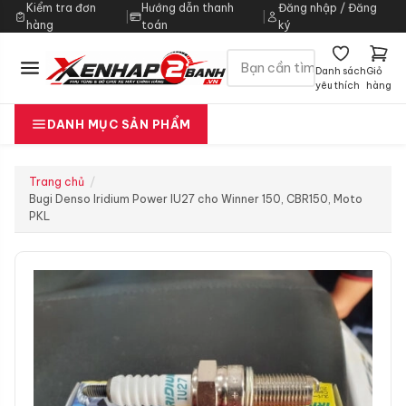
Kiểm tra đơn
Hướng dẫn thanh
Đăng nhập / Đăng
|
|
hàng
toán
ký
Danh sách
Giỏ
yêu thích
hàng
DANH MỤC SẢN PHẨM
Trang chủ
Bugi Denso Iridium Power IU27 cho Winner 150, CBR150, Moto
PKL