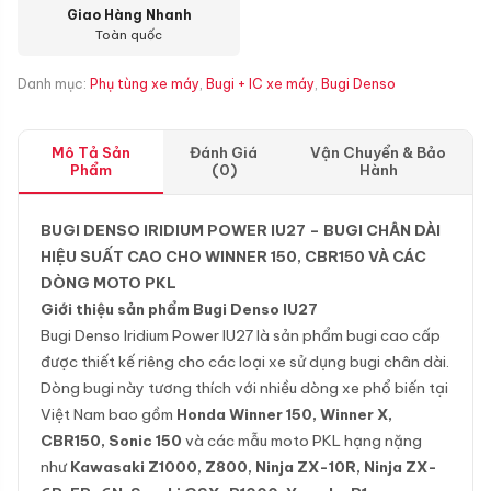
Giao Hàng Nhanh
Toàn quốc
Danh mục:
Phụ tùng xe máy
,
Bugi + IC xe máy
,
Bugi Denso
Mô Tả Sản
Đánh Giá
Vận Chuyển & Bảo
Phẩm
(0)
Hành
BUGI DENSO IRIDIUM POWER IU27 – BUGI CHÂN DÀI
HIỆU SUẤT CAO CHO WINNER 150, CBR150 VÀ CÁC
DÒNG MOTO PKL
Giới thiệu sản phẩm Bugi Denso IU27
Bugi Denso Iridium Power IU27 là sản phẩm bugi cao cấp
được thiết kế riêng cho các loại xe sử dụng bugi chân dài.
Dòng bugi này tương thích với nhiều dòng xe phổ biến tại
Việt Nam bao gồm
Honda Winner 150, Winner X,
CBR150, Sonic 150
và các mẫu moto PKL hạng nặng
như
Kawasaki Z1000, Z800, Ninja ZX-10R, Ninja ZX-