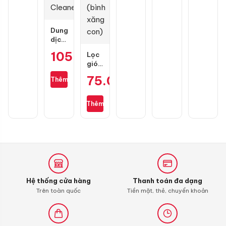
Dung
dịch
vệ
105.000
₫
Lọc
sinh
gió
buồng
zin
đốt
75.000
₫
Thêm
cho
Liqui
Wave
Moly
S110,
4T
Thêm
RSX
Additive
110,
Shooter,
Blade
Carbon
110,
Cleaner
Alpha
110
(bình
xăng
Hệ thống cửa hàng
Thanh toán đa dạng
con)
Trên toàn quốc
Tiền mặt, thẻ, chuyển khoản