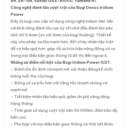
6R, ER-6N, Suzuki GSX-R1000, Yamaha R1
.
Công nghệ đánh lửa vượt trội của Bugi Denso Iridium
Power
Đây là bugi cao cấp sử dụng công nghệ Iridium tiên tiến
với khả năng đánh lửa cực kỳ tốt nhờ đầu đánh lửa siêu
nhỏ chỉ 0.4mm (so với 2mm của bugi thường). Thiết kế
này cho phép tia lửa mạnh hơn, đốt cháy nhiên liệu triệt
để và hiệu quả hơn, giúp tối ưu hóa hiệu năng động cơ xe
trong mọi điều kiện giao thông từ đô thị đến ngoại ô.
Những ưu điểm nổi bật của Bugi Iridium Power IU27:
– Đánh lửa ổn định và mạnh mẽ, cải thiện đáng kể chất
lượng tuổi thọ của bugi
– Động cơ xe bốc hơn với tăng tốc nhanh chóng và
mạnh mẽ
– Tiết kiệm nhiên liệu hiệu quả, giảm chi phí xăng dùng
hàng tháng
– Thời gian sử dụng vượt trội trên 50.000km, đảm bảo độ
bền cao
– Phù hợp với mọi điều kiện giao thông và thời tiết khác