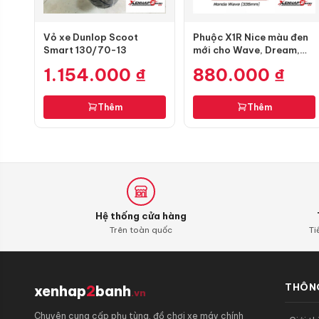
Vỏ xe Dunlop Scoot
Phuộc X1R Nice màu đen
Smart 130/70-13
mới cho Wave, Dream,
Future chính hãng
1.154.000
₫
880.000
₫
Thêm
Thêm
Hệ thống cửa hàng
Trên toàn quốc
Ti
THÔNG
xenhap
2
banh
.vn
Chuyên cung cấp phụ tùng, đồ chơi xe máy chính