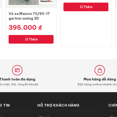
Thêm
Vỏ xe Maxxis 70/90-17
gai kim cương 3D
395.000
₫
Thêm
Thanh toán đa dạng
Mua hàng dễ dàng
ền mặt, thẻ, chuyển khoản
Đặt hàng online nhanh c
 TIN
HỖ TRỢ KHÁCH HÀNG
CHÍ