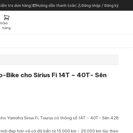
Kiểm tra đơn hàng
|
Hướng dẫn thanh toán
|
Đăng nhập / Đăng ký
ch
Giỏ
h
hàng
o-Bike cho Sirius Fi 14T – 40T- Sên
cho Yamaha Sirius Fi, Taurus có thông số 14T - 40T- Sên 428
ế mới đẹp hơn và có độ bền từ 15.000 km - 25.000 km tùy theo