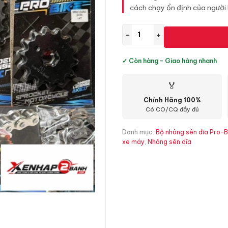
cách chạy ổn định của người l
−
+
✓ Còn hàng - Giao hàng nhanh
🏅
Chính Hãng 100%
Có CO/CQ đầy đủ
Danh mục:
Bộ nhông sên dĩa Pro-B
xe máy
,
Nhông sên dĩa