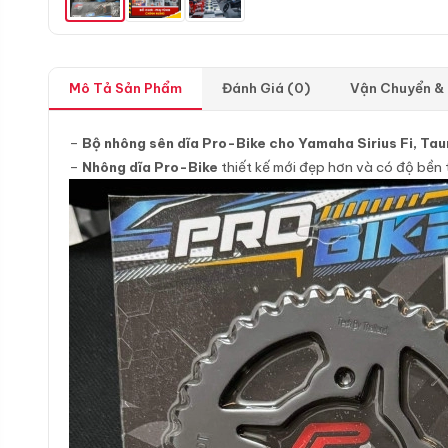
Mô Tả Sản Phẩm
Đánh Giá (0)
Vận Chuyển &
–
Bộ nhông sên dĩa Pro-Bike cho Yamaha Sirius Fi, Tau
–
Nhông dĩa Pro-Bike
thiết kế mới đẹp hơn và có độ bền t