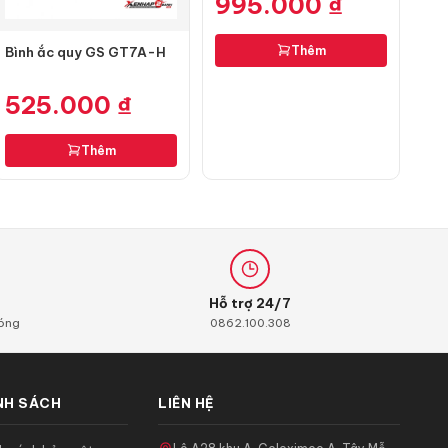
995.000
₫
Thêm
Bình ắc quy GS GT7A-H
525.000
₫
Thêm
Hỗ trợ 24/7
hóng
0862.100.308
NH SÁCH
LIÊN HỆ