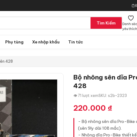
Tìm Kiếm
Danh sá
yêu thíc
Phụ tùng
Xe nhập khẩu
Tin tức
Sên 428
Bộ nhông sên dĩa Pr
428
👁 71 lượt xem
SKU: s2b-2323
220.000
₫
- Bộ nhông sên dĩa Pro-Bike 
(sên 9ly dài 108 mắc).
- Nhông dĩa Pro-Bike thiết k