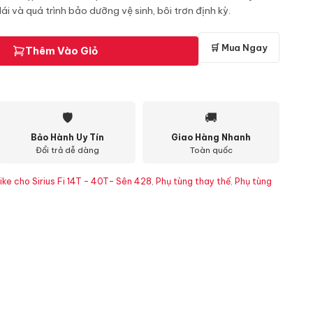
ái và quá trình bảo dưỡng vệ sinh, bôi trơn định kỳ.
🛒 Mua Ngay
Thêm Vào Giỏ
🛡
🚚
Bảo Hành Uy Tín
Giao Hàng Nhanh
Đổi trả dễ dàng
Toàn quốc
ike cho Sirius Fi 14T - 40T- Sên 428
,
Phụ tùng thay thế
,
Phụ tùng