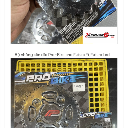
Bộ nhông sên dĩa Pro-Bike cho Future Fi, Future Led,…