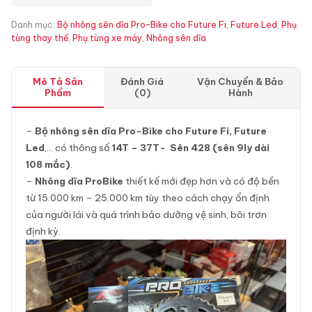
Danh mục:
Bộ nhông sên dĩa Pro-Bike cho Future Fi, Future Led
,
Phụ
tùng thay thế
,
Phụ tùng xe máy
,
Nhông sên dĩa
Mô Tả Sản
Đánh Giá
Vận Chuyển & Bảo
Phẩm
(0)
Hành
–
Bộ nhông sên dĩa Pro-Bike cho Future Fi, Future
Led
,… có thông số
14T – 37T- Sên 428 (sên 9ly dài
108 mắc)
.
–
Nhông dĩa ProBike
thiết kế mới đẹp hơn và có độ bền
từ 15.000 km – 25.000 km tùy theo cách chạy ổn định
của người lái và quá trình bảo dưỡng vệ sinh, bôi trơn
định kỳ.