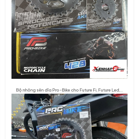
Bộ nhông sên dĩa Pro-Bike cho Future Fi, Future Led,…