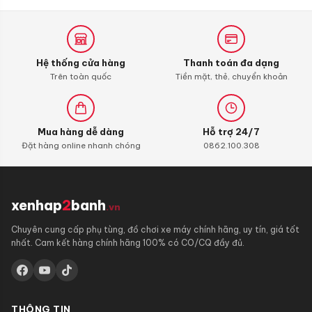
Hệ thống cửa hàng
Thanh toán đa dạng
Trên toàn quốc
Tiền mặt, thẻ, chuyển khoản
Mua hàng dễ dàng
Hỗ trợ 24/7
Đặt hàng online nhanh chóng
0862.100.308
xenhap
2
banh
.vn
Chuyên cung cấp phụ tùng, đồ chơi xe máy chính hãng, uy tín, giá tốt
nhất. Cam kết hàng chính hãng 100% có CO/CQ đầy đủ.
THÔNG TIN