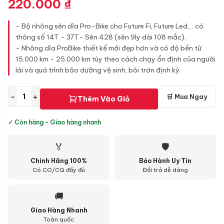
220.000
₫
- Bộ nhông sên dĩa Pro-Bike cho Future Fi, Future Led,… có
thông số 14T - 37T- Sên 428 (sên 9ly dài 108 mắc).
- Nhông dĩa ProBike thiết kế mới đẹp hơn và có độ bền từ
15.000 km - 25.000 km tùy theo cách chạy ổn định của người
lái và quá trình bảo dưỡng vệ sinh, bôi trơn định kỳ.
−
+
🛒 Mua Ngay
Thêm Vào Giỏ
✓ Còn hàng - Giao hàng nhanh
🏅
🛡
Chính Hãng 100%
Bảo Hành Uy Tín
Có CO/CQ đầy đủ
Đổi trả dễ dàng
🚚
Giao Hàng Nhanh
Toàn quốc