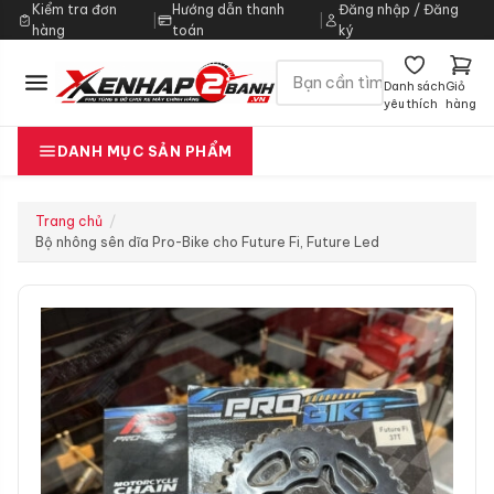
Kiểm tra đơn
Hướng dẫn thanh
Đăng nhập / Đăng
|
|
hàng
toán
ký
Danh sách
Giỏ
yêu thích
hàng
DANH MỤC SẢN PHẨM
Trang chủ
Bộ nhông sên dĩa Pro-Bike cho Future Fi, Future Led