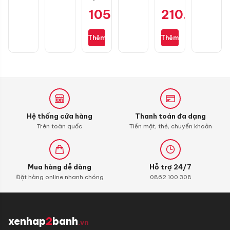
vệ
Power
105.000
₫
210.000
₫
sinh
1
buồng
Ultimate
đốt
Scooter
Thêm
Thêm
Liqui
10W30
Moly
0,8L
4T
dành
Additive
cho
Shooter,
xe
Carbon
ga
Cleaner
Honda
Hệ thống cửa hàng
Thanh toán đa dạng
Trên toàn quốc
Tiền mặt, thẻ, chuyển khoản
Mua hàng dễ dàng
Hỗ trợ 24/7
Đặt hàng online nhanh chóng
0862.100.308
xenhap
2
banh
.vn