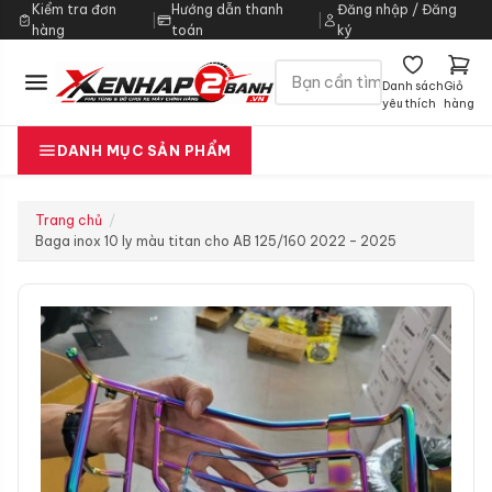
Kiểm tra đơn
Hướng dẫn thanh
Đăng nhập / Đăng
|
|
hàng
toán
ký
Danh sách
Giỏ
yêu thích
hàng
DANH MỤC SẢN PHẨM
Trang chủ
Baga inox 10 ly màu titan cho AB 125/160 2022 – 2025