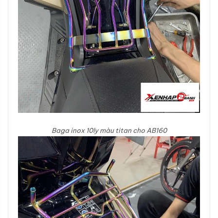
Baga inox 10ly màu titan cho AB160