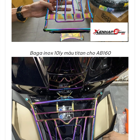
Baga inox 10ly màu titan cho AB160