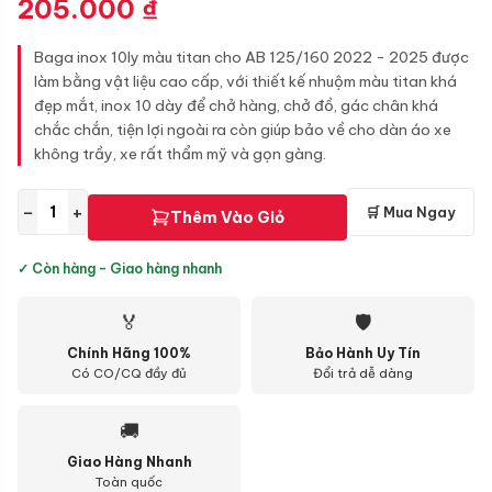
205.000
₫
Baga inox 10ly màu titan cho AB 125/160 2022 - 2025 được
làm bằng vật liệu cao cấp, với thiết kế nhuộm màu titan khá
đẹp mắt, inox 10 dày để chở hàng, chở đồ, gác chân khá
chắc chắn, tiện lợi ngoài ra còn giúp bảo về cho dàn áo xe
không trầy, xe rất thẩm mỹ và gọn gàng.
−
+
🛒 Mua Ngay
Thêm Vào Giỏ
✓ Còn hàng - Giao hàng nhanh
🏅
🛡
Chính Hãng 100%
Bảo Hành Uy Tín
Có CO/CQ đầy đủ
Đổi trả dễ dàng
🚚
Giao Hàng Nhanh
Toàn quốc