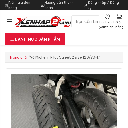
Kiểm tra đơn
Hướng dẫn thanh
Đăng nhập / Đăng
|
|
hàng
toán
ký
Danh sách
Giỏ
yêu thích
hàng
DANH MỤC SẢN PHẨM
Trang chủ
Vỏ Michelin Pilot Street 2 size 120/70-17