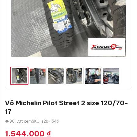
Vỏ Michelin Pilot Street 2 size 120/70-
17
👁 90 lượt xem
SKU: s2b-1549
1.544.000
₫