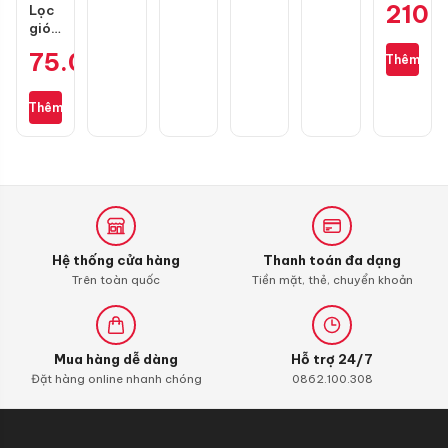
210.
Lọc
1
gió
Ultimate
zin
Scooter
75.000
₫
Thêm
cho
10W30
Wave
0,8L
S110,
dành
Thêm
RSX
cho
110,
xe
Blade
ga
110,
Honda
Alpha
110
(bình
xăng
Hệ thống cửa hàng
Thanh toán đa dạng
con)
Trên toàn quốc
Tiền mặt, thẻ, chuyển khoản
Mua hàng dễ dàng
Hỗ trợ 24/7
Đặt hàng online nhanh chóng
0862.100.308