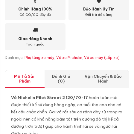
🏅
🛡
Chính Hãng 100%
Bảo Hành Uy Tín
Có CO/CQ đầy đủ
Đổi trả dễ dàng
🚚
Giao Hàng Nhanh
Toàn quốc
Danh mục:
Phụ tùng xe máy
,
Vỏ xe Michelin
,
Vỏ xe máy (Lốp xe)
Mô Tả Sản
Đánh Giá
Vận Chuyển & Bảo
Phẩm
(0)
Hành
Vỏ Michelin Pilot Street 2
120/70-17
hoàn toàn mới
được thiết kế sử dụng hàng ngày, có tuổi thọ cao nhờ có
kết cấu chắc chắn. Gai vỏ rất sâu có rảnh dày từ trong ra
ngoài nên có khả năng bám tốt trên đường đô thị kể cả
đường trơn trượt giúp cho hành trình lái xe và người lái
được an toàn.