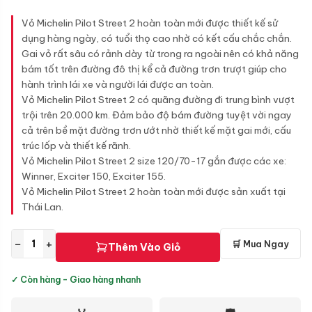
Vỏ Michelin Pilot Street 2 hoàn toàn mới được thiết kế sử
dụng hàng ngày, có tuổi thọ cao nhờ có kết cấu chắc chắn.
Gai vỏ rất sâu có rảnh dày từ trong ra ngoài nên có khả năng
bám tốt trên đường đô thị kể cả đường trơn trượt giúp cho
hành trình lái xe và người lái được an toàn.
Vỏ Michelin Pilot Street 2 có quãng đường đi trung bình vượt
trội trên 20.000 km. Đảm bảo độ bám đường tuyệt vời ngay
cả trên bề mặt đường trơn ướt nhờ thiết kế mặt gai mới, cấu
trúc lốp và thiết kế rãnh.
Vỏ Michelin Pilot Street 2 size 120/70-17 gắn được các xe:
Winner, Exciter 150, Exciter 155.
Vỏ Michelin Pilot Street 2 hoàn toàn mới được sản xuất tại
Thái Lan.
−
+
🛒 Mua Ngay
Thêm Vào Giỏ
✓ Còn hàng - Giao hàng nhanh