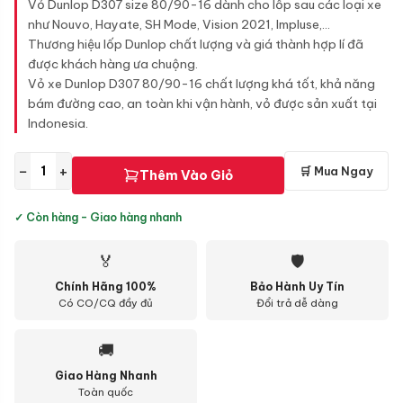
Vỏ Dunlop D307 size 80/90-16 dành cho lốp sau các loại xe
như Nouvo, Hayate, SH Mode, Vision 2021, Impluse,...
Thương hiệu lốp Dunlop chất lượng và giá thành hợp lí đã
được khách hàng ưa chuộng.
Vỏ xe Dunlop D307 80/90-16 chất lượng khá tốt, khả năng
bám đường cao, an toàn khi vận hành, vỏ được sản xuất tại
Indonesia.
−
+
🛒 Mua Ngay
Thêm Vào Giỏ
✓ Còn hàng - Giao hàng nhanh
🏅
🛡
Chính Hãng 100%
Bảo Hành Uy Tín
Có CO/CQ đầy đủ
Đổi trả dễ dàng
🚚
Giao Hàng Nhanh
Toàn quốc