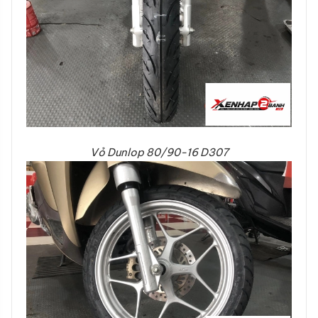
Vỏ Dunlop 80/90-16 D307