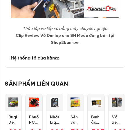
Tháo lắp vỏ lốp xe bằng máy chuyên nghiệp
Clip Review Vỏ Dunlop cho SH Mode đang bán tại
Shop2banh.vn
Hệ thống 16 cửa hàng:
SẢN PHẨM LIÊN QUAN
Bugi
Phuộc
Nhớt
Sên
Bình
Vỏ
Denso
RCB
Liqui
vàng
ắc
xe
IU22
Flow
Moly
DID
quy
Maxxis