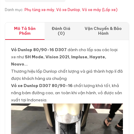
Danh mục:
Phụ tùng xe máy
,
Vỏ xe Dunlop
,
Vỏ xe máy (Lốp xe)
Mô Tả Sản
Đánh Giá
Vận Chuyển & Bảo
Phẩm
(0)
Hành
Vỏ Dunlop 80/90-16 D307
dành cho lốp sau các loại
xe như
SH Mode, Vision 2021, Impluse, Hayate,
Nouvo…
Thương hiệu lốp Dunlop chất lượng và giá thành hợp lí đã
được khách hàng ưa chuộng
Vỏ xe Dunlop D307 80/90-16
chất lượng khá tốt, khả
năng bám đường cao, an toàn khi vận hành, vỏ được sản
xuất tại Indonesia.