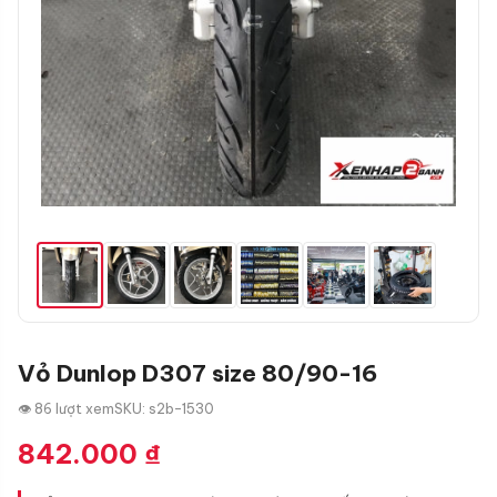
Vỏ Dunlop D307 size 80/90-16
👁 86 lượt xem
SKU: s2b-1530
842.000
₫