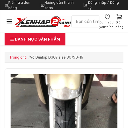
Kiểm tra đơn
Hướng dẫn thanh
Đăng nhập / Đăng
|
|
hàng
toán
ký
Danh sách
Giỏ
yêu thích
hàng
DANH MỤC SẢN PHẨM
Trang chủ
Vỏ Dunlop D307 size 80/90-16