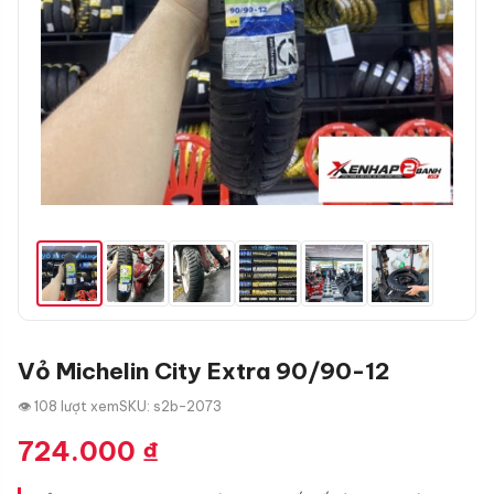
Vỏ Michelin City Extra 90/90-12
👁 108 lượt xem
SKU: s2b-2073
724.000
₫