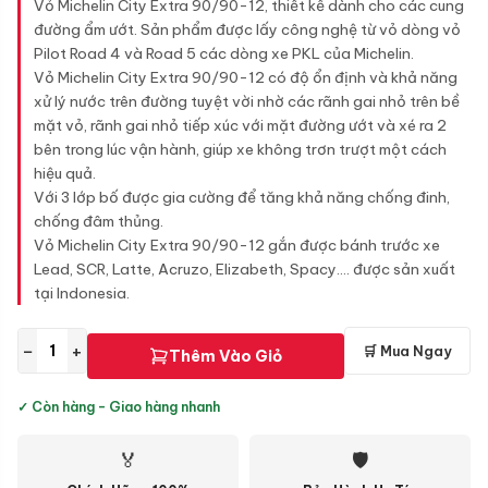
Vỏ Michelin City Extra 90/90-12, thiết kế dành cho các cung
đường ẩm ướt. Sản phẩm được lấy công nghệ từ vỏ dòng vỏ
Pilot Road 4 và Road 5 các dòng xe PKL của Michelin.
Vỏ Michelin City Extra 90/90-12 có độ ổn định và khả năng
xử lý nước trên đường tuyệt vời nhờ các rãnh gai nhỏ trên bề
mặt vỏ, rãnh gai nhỏ tiếp xúc với mặt đường ướt và xé ra 2
bên trong lúc vận hành, giúp xe không trơn trượt một cách
hiệu quả.
Với 3 lớp bố được gia cường để tăng khả năng chống đinh,
chống đâm thủng.
Vỏ Michelin City Extra 90/90-12 gắn được bánh trước xe
Lead, SCR, Latte, Acruzo, Elizabeth, Spacy.... được sản xuất
tại Indonesia.
−
+
🛒 Mua Ngay
Thêm Vào Giỏ
✓ Còn hàng - Giao hàng nhanh
🏅
🛡