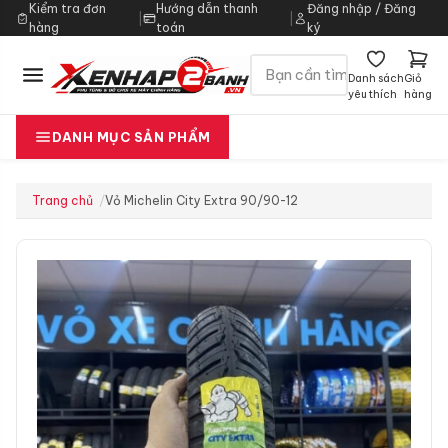
Kiểm tra đơn
Hướng dẫn thanh
Đăng nhập / Đăng
|
|
hàng
toán
ký
Danh sách
Giỏ
yêu thích
hàng
DANH MỤC SẢN PHẨM
Trang chủ
Vỏ Michelin City Extra 90/90-12