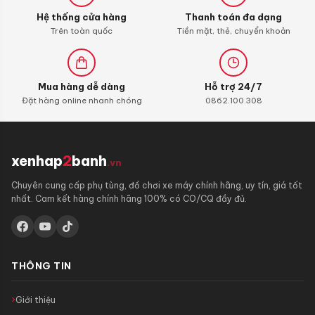
Hệ thống cửa hàng
Thanh toán đa dạng
Trên toàn quốc
Tiền mặt, thẻ, chuyển khoản
Mua hàng dễ dàng
Hỗ trợ 24/7
Đặt hàng online nhanh chóng
0862.100.308
xenhap
2
banh
.vn
Chuyên cung cấp phụ tùng, đồ chơi xe máy chính hãng, uy tín, giá tốt
nhất. Cam kết hàng chính hãng 100% có CO/CQ đầy đủ.
THÔNG TIN
Giới thiệu