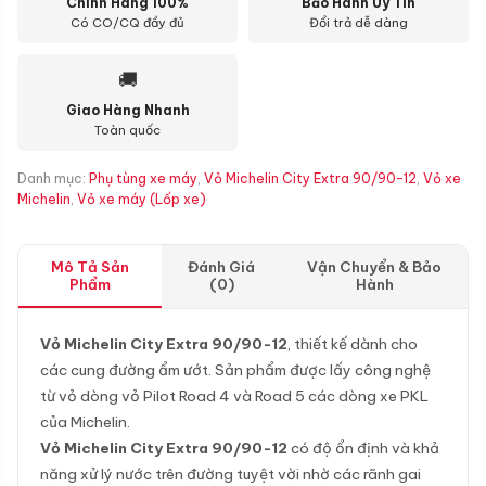
Chính Hãng 100%
Bảo Hành Uy Tín
Có CO/CQ đầy đủ
Đổi trả dễ dàng
🚚
Giao Hàng Nhanh
Toàn quốc
Danh mục:
Phụ tùng xe máy
,
Vỏ Michelin City Extra 90/90-12
,
Vỏ xe
Michelin
,
Vỏ xe máy (Lốp xe)
Mô Tả Sản
Đánh Giá
Vận Chuyển & Bảo
Phẩm
(0)
Hành
Vỏ Michelin City Extra 90/90-12
, thiết kế dành cho
các cung đường ẩm ướt. Sản phẩm được lấy công nghệ
từ vỏ dòng vỏ Pilot Road 4 và Road 5 các dòng xe PKL
của Michelin.
Vỏ Michelin City Extra 90/90-12
có độ ổn định và khả
năng xử lý nước trên đường tuyệt vời nhờ các rãnh gai