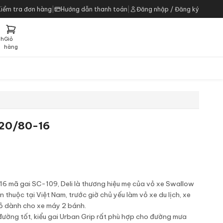
Kiểm tra đơn hàng
|
Hướng dẫn thanh toán
|
Đăng nhập / Đăng ký
ch
Giỏ
h
hàng
 120/80-16
16 mã gai SC-109, Deli là thương hiệu mẹ của vỏ xe Swallow
 thuộc tại Việt Nam, trước giờ chủ yếu làm vỏ xe du lịch, xe
vỏ dành cho xe máy 2 bánh.
 đường tốt, kiểu gai Urban Grip rất phù hợp cho đường mưa