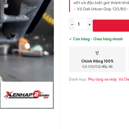
ướt và đặc biệt giá thành khá
- Vỏ Deli Urban Grip 120/80-
−
+
✓ Còn hàng - Giao hàng nhanh
🏅
Chính Hãng 100%
Có CO/CQ đầy đủ
Danh mục:
Phụ tùng xe máy
,
Vỏ De