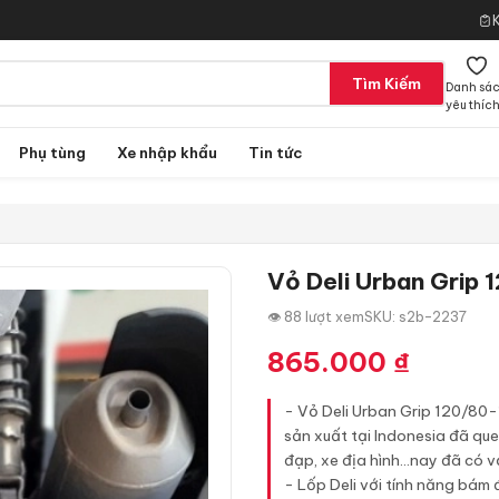
Tìm Kiếm
Danh sá
yêu thíc
Phụ tùng
Xe nhập khẩu
Tin tức
Vỏ Deli Urban Grip
👁 88 lượt xem
SKU: s2b-2237
865.000
₫
- Vỏ Deli Urban Grip 120/80-
sản xuất tại Indonesia đã quen
đạp, xe địa hình...nay đã có 
- Lốp Deli với tính năng bám