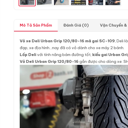
Mô Tả Sản Phẩm
Đánh Giá (0)
Vận Chuyển &
Vỏ xe Deli Urban Grip 120/80-16 mã gai SC-109
, Deli 
đạp, xe địa hình…nay đã có vỏ dành cho xe máy 2 bánh.
Lốp Deli
với tính năng bám đường tốt,
kiểu gai Urban Gr
Vỏ Deli Urban Grip
120/80-16
gắn được cho dòng xe: SH