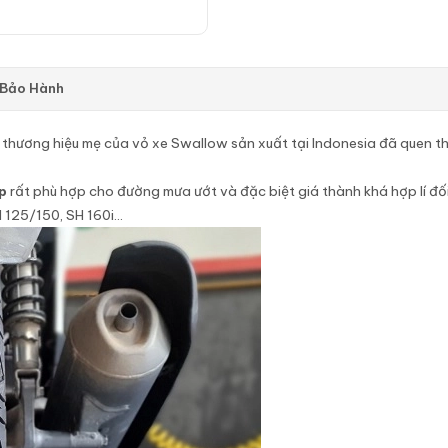
 Bảo Hành
là thương hiệu mẹ của vỏ xe Swallow sản xuất tại Indonesia đã quen thu
ip
rất phù hợp cho đường mưa ướt và đặc biệt giá thành khá hợp lí đối
 125/150, SH 160i…