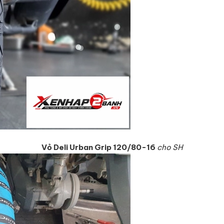
Vỏ Deli Urban Grip
120/80-16
cho SH