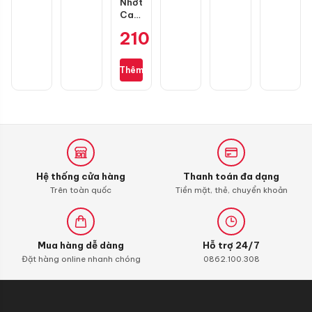
Nhớt
SH
Castrol
Power
210.000
₫
1
Ultimate
Scooter
Thêm
10W30
0,8L
dành
cho
xe
ga
Honda
Hệ thống cửa hàng
Thanh toán đa dạng
Trên toàn quốc
Tiền mặt, thẻ, chuyển khoản
Mua hàng dễ dàng
Hỗ trợ 24/7
Đặt hàng online nhanh chóng
0862.100.308