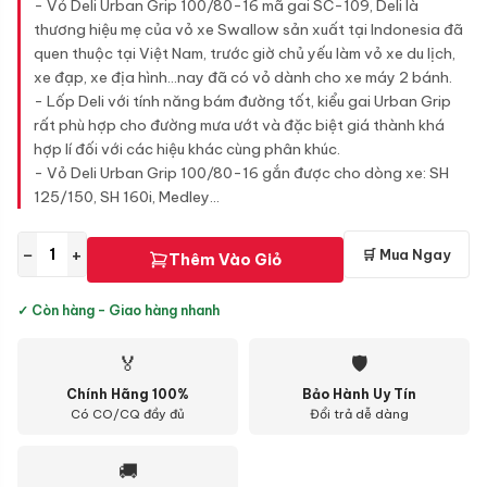
- Vỏ Deli Urban Grip 100/80-16 mã gai SC-109, Deli là
thương hiệu mẹ của vỏ xe Swallow sản xuất tại Indonesia đã
quen thuộc tại Việt Nam, trước giờ chủ yếu làm vỏ xe du lịch,
xe đạp, xe địa hình...nay đã có vỏ dành cho xe máy 2 bánh.
- Lốp Deli với tính năng bám đường tốt, kiểu gai Urban Grip
rất phù hợp cho đường mưa ướt và đặc biệt giá thành khá
hợp lí đối với các hiệu khác cùng phân khúc.
- Vỏ Deli Urban Grip 100/80-16 gắn được cho dòng xe: SH
125/150, SH 160i, Medley...
−
+
🛒 Mua Ngay
Thêm Vào Giỏ
✓ Còn hàng - Giao hàng nhanh
🏅
🛡
Chính Hãng 100%
Bảo Hành Uy Tín
Có CO/CQ đầy đủ
Đổi trả dễ dàng
🚚