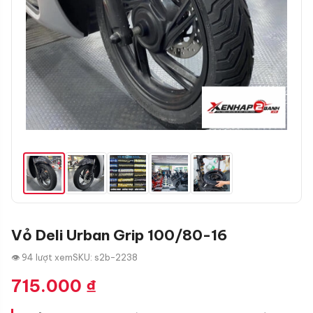
Vỏ Deli Urban Grip 100/80-16
👁 94 lượt xem
SKU: s2b-2238
715.000
₫