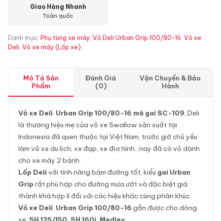
Giao Hàng Nhanh
Toàn quốc
Danh mục:
Phụ tùng xe máy
,
Vỏ Deli Urban Grip 100/80-16
,
Vỏ xe
Deli
,
Vỏ xe máy (Lốp xe)
Mô Tả Sản
Đánh Giá
Vận Chuyển & Bảo
Phẩm
(0)
Hành
Vỏ xe Deli Urban Grip 100/80-16 mã gai SC-109
, Deli
là thương hiệu mẹ của vỏ xe Swallow sản xuất tại
Indonesia đã quen thuộc tại Việt Nam, trước giờ chủ yếu
làm vỏ xe du lịch, xe đạp, xe địa hình…nay đã có vỏ dành
cho xe máy 2 bánh.
Lốp Deli
với tính năng bám đường tốt, kiểu
gai Urban
Grip
rất phù hợp cho đường mưa ướt và đặc biệt giá
thành khá hợp lí đối với các hiệu khác cùng phân khúc.
Vỏ xe Deli Urban Grip 100/80-16
gắn được cho dòng
xe:
SH 125/150, SH 160i, Medley
…