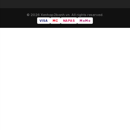
© 2026 Xenhap2banh.vn. All rights reserved.
VISA
MC
NAPAS
MoMo