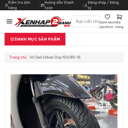
Kiểm tra đơn
Hướng dẫn thanh
Đăng nhập / Đăng
|
|
hàng
toán
ký
Danh sách
Giỏ
yêu thích
hàng
DANH MỤC SẢN PHẨM
Trang chủ
Vỏ Deli Urban Grip 100/80-16