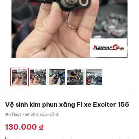
Vệ sinh kim phun xăng Fi xe Exciter 155
👁 71 lượt xem
SKU: s2b-2318
130.000
₫