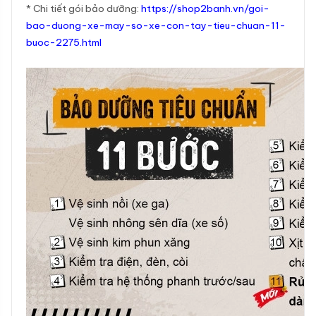
* Chi tiết gói bảo dưỡng:
https://shop2banh.vn/goi-
bao-duong-xe-may-so-xe-con-tay-tieu-chuan-11-
buoc-2275.html