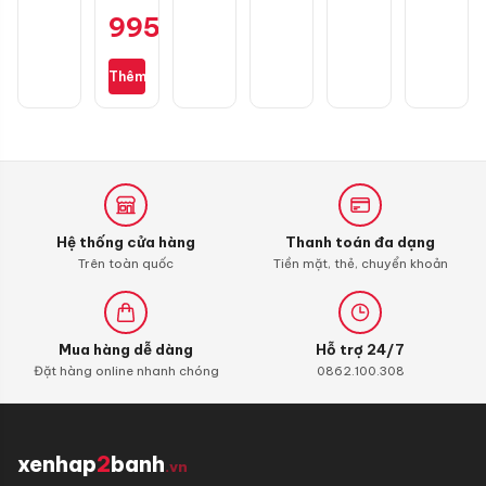
lốp
995.000
₫
mini
Michelin
M3325
Thêm
không
dây
chính
hãng
Hệ thống cửa hàng
Thanh toán đa dạng
Trên toàn quốc
Tiền mặt, thẻ, chuyển khoản
Mua hàng dễ dàng
Hỗ trợ 24/7
Đặt hàng online nhanh chóng
0862.100.308
xenhap
2
banh
.vn