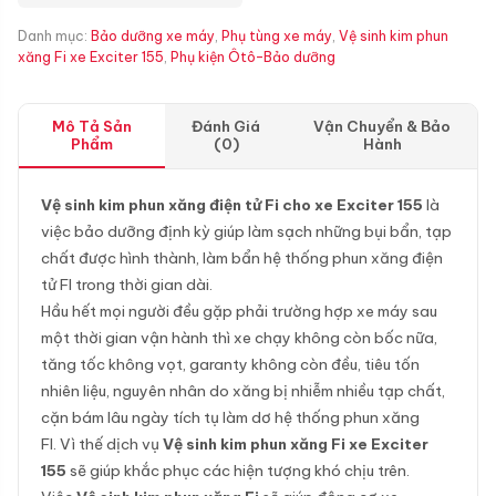
Danh mục:
Bảo dưỡng xe máy
,
Phụ tùng xe máy
,
Vệ sinh kim phun
xăng Fi xe Exciter 155
,
Phụ kiện Ôtô-Bảo dưỡng
Mô Tả Sản
Đánh Giá
Vận Chuyển & Bảo
Phẩm
(0)
Hành
Vệ sinh kim phun xăng điện tử Fi cho xe Exciter 155
là
việc bảo dưỡng định kỳ giúp làm sạch những bụi bẩn, tạp
chất được hình thành, làm bẩn hệ thống phun xăng điện
tử FI trong thời gian dài.
Hầu hết mọi người đều gặp phải trường hợp xe máy sau
một thời gian vận hành thì xe chạy không còn bốc nữa,
tăng tốc không vọt, garanty không còn đều, tiêu tốn
nhiên liệu, nguyên nhân do xăng bị nhiễm nhiều tạp chất,
cặn bám lâu ngày tích tụ làm dơ hệ thống phun xăng
FI. Vì thế dịch vụ
Vệ sinh kim phun xăng Fi xe Exciter
155
sẽ giúp khắc phục các hiện tượng khó chịu trên.