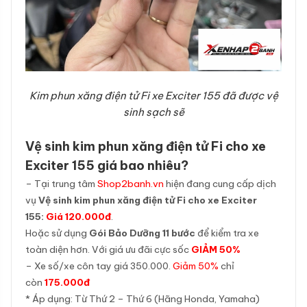
Kim phun xăng điện tử Fi xe Exciter 155 đã được vệ
sinh sạch sẽ
Vệ sinh kim phun xăng điện tử Fi cho xe
Exciter 155 giá bao nhiêu?
– Tại trung tâm
Shop2banh.vn
hiện đang cung cấp dịch
vụ
Vệ sinh kim phun xăng điện tử Fi cho xe Exciter
155:
Giá 120.000đ
.
Hoặc sử dụng
Gói Bảo Dưỡng 11 bước
để kiểm tra xe
toàn diện hơn. Với giá ưu đãi cực sốc
GIẢM 50%
– Xe số/xe côn tay giá 350.000.
Giảm 50%
chỉ
còn
175.000đ
* Áp dụng: Từ Thứ 2 – Thứ 6 (Hãng Honda, Yamaha)