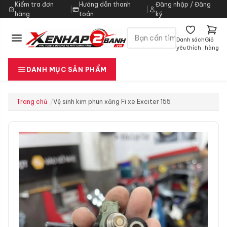
Kiểm tra đơn
Hướng dẫn thanh
Đăng nhập / Đăng
|
|
hàng
toán
ký
Danh sách
Giỏ
yêu thích
hàng
DANH MỤC SẢN PHẨM
Trang chủ
Vệ sinh kim phun xăng Fi xe Exciter 155