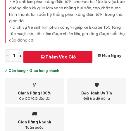
- Vệ sinh kim phun xăng điện tử Fi cho Exciter 155 là việc bảo
dưỡng định kỳ giúp làm sạch những bụi bẩn, tạp chất được
hình thành, làm bẩn hệ thống phun xăng điện tử FI trong thời
gian dài.
- Dịch vụ Vệ sinh kim phun xăng Fi giúp xe Exciter 155 tăng
tốc mượt mà, tiết kiệm được nhiên liệu, gia tăng được tuổi thọ
của động cơ.
−
+
🛒 Mua Ngay
Thêm Vào Giỏ
✓ Còn hàng - Giao hàng nhanh
🏅
🛡
Chính Hãng 100%
Bảo Hành Uy Tín
Có CO/CQ đầy đủ
Đổi trả dễ dàng
🚚
Giao Hàng Nhanh
Toàn quốc