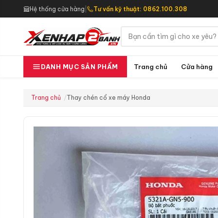
Hệ thống cửa hàng
|
Tư vấn kỹ thuật: 0862.100.308
Trang chủ
Cửa hàng
DANH MỤC SẢN PHẨM
Trang chủ
Thay chén cổ xe máy Honda