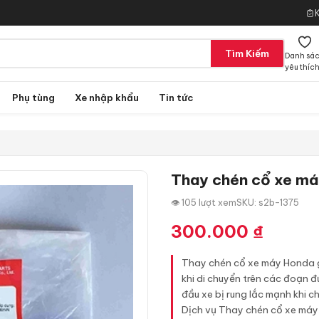
Tìm Kiếm
Danh sá
yêu thíc
Phụ tùng
Xe nhập khẩu
Tin tức
Thay chén cổ xe m
👁 105 lượt xem
SKU: s2b-1375
300.000
₫
Thay chén cổ xe máy Honda giú
khi di chuyển trên các đoạn đ
đầu xe bị rung lắc mạnh khi c
Dịch vụ Thay chén cổ xe máy H