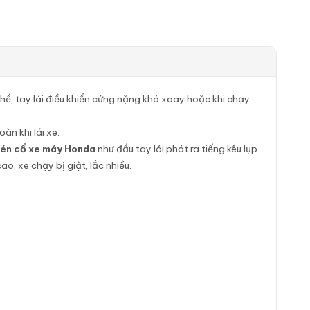
hề, tay lái điều khiển cứng nặng khó xoay hoặc khi chạy
àn khi lái xe.
hén cổ xe máy Honda
như đầu tay lái phát ra tiếng kêu lụp
o, xe chạy bị giật, lắc nhiều.