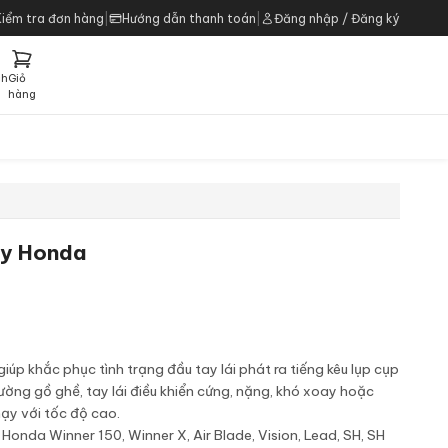
Kiểm tra đơn hàng
|
Hướng dẫn thanh toán
|
Đăng nhập / Đăng ký
ch
Giỏ
h
hàng
áy Honda
p khắc phục tình trạng đầu tay lái phát ra tiếng kêu lụp cụp
ường gồ ghề, tay lái điều khiển cứng, nặng, khó xoay hoặc
hạy với tốc độ cao.
onda Winner 150, Winner X, Air Blade, Vision, Lead, SH, SH