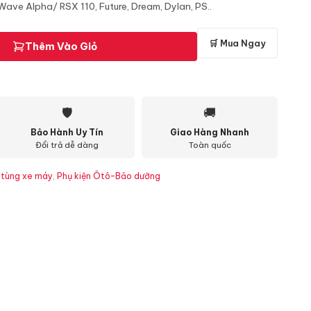
 Wave Alpha/ RSX 110, Future, Dream, Dylan, PS..
🛒 Mua Ngay
Thêm Vào Giỏ
🛡
🚚
Bảo Hành Uy Tín
Giao Hàng Nhanh
Đổi trả dễ dàng
Toàn quốc
 tùng xe máy
,
Phụ kiện Ôtô-Bảo dưỡng