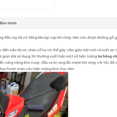
 Bảo Hành
ng đầu tay lái có tiếng kêu lụp cụp khi chạy trên các đoạn đường gồ g
ến việc lái xe, chén cổ hư có thể gây cảm giác mệt mỏi và mất an to
i gian dài sử dụng thì thường xuất hiện một số hiện tượng
hư hỏng c
iển cứng nặng khó xoay, đầu xe bị rung lắc mạnh khi chạy với tốc độ ca
hục hoàn toàn các hiện tượng khó chịu trên.