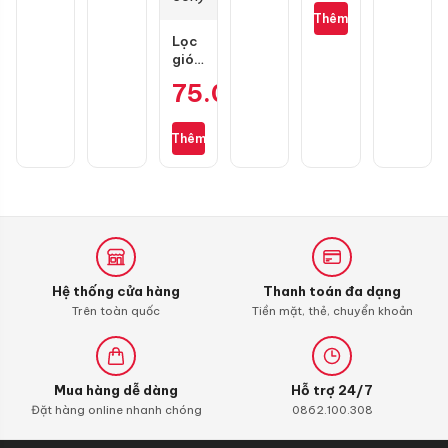
M3325
Thêm
không
Lọc
dây
gió
chính
zin
hãng
75.000
₫
cho
Wave
S110,
Thêm
RSX
110,
Blade
110,
Alpha
110
(bình
xăng
Hệ thống cửa hàng
Thanh toán đa dạng
con)
Trên toàn quốc
Tiền mặt, thẻ, chuyển khoản
Mua hàng dễ dàng
Hỗ trợ 24/7
Đặt hàng online nhanh chóng
0862.100.308