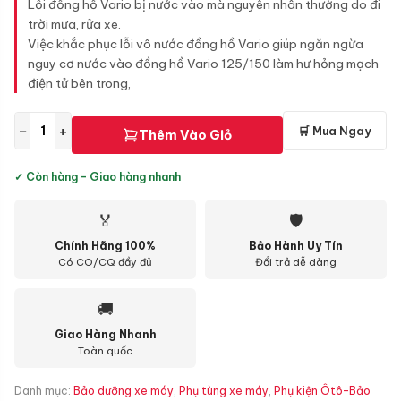
Lỗi đồng hồ Vario bị nước vào mà nguyên nhân thường do đi
trời mưa, rửa xe.
Việc khắc phục lỗi vô nước đồng hồ Vario giúp ngăn ngừa
nguy cơ nước vào đồng hồ Vario 125/150 làm hư hỏng mạch
điện tử bên trong,
−
+
🛒 Mua Ngay
Thêm Vào Giỏ
✓ Còn hàng - Giao hàng nhanh
🏅
🛡
Chính Hãng 100%
Bảo Hành Uy Tín
Có CO/CQ đầy đủ
Đổi trả dễ dàng
🚚
Giao Hàng Nhanh
Toàn quốc
Danh mục:
Bảo dưỡng xe máy
,
Phụ tùng xe máy
,
Phụ kiện Ôtô-Bảo