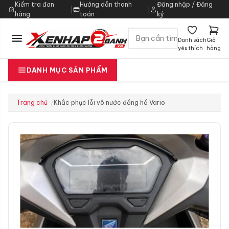
Kiểm tra đơn
Hướng dẫn thanh
Đăng nhập / Đăng
|
|
hàng
toán
ký
Danh sách
Giỏ
yêu thích
hàng
DANH MỤC SẢN PHẨM
Trang chủ
Khắc phục lỗi vô nước đồng hồ Vario