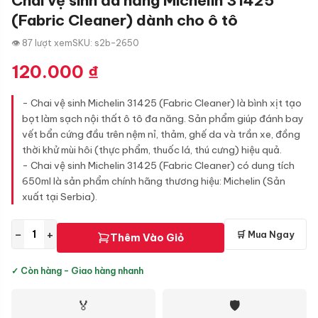
Chai vệ sinh đa năng Michelin 31425
(Fabric Cleaner) dành cho ô tô
👁 87 lượt xem
SKU: s2b-2650
120.000
₫
- Chai vệ sinh Michelin 31425 (Fabric Cleaner) là bình xịt tạo
bọt làm sạch nội thất ô tô đa năng. Sản phẩm giúp đánh bay
vết bẩn cứng đầu trên nệm nỉ, thảm, ghế da và trần xe, đồng
thời khử mùi hôi (thực phẩm, thuốc lá, thú cưng) hiệu quả.
- Chai vệ sinh Michelin 31425 (Fabric Cleaner) có dung tích
650ml là sản phẩm chính hãng thương hiệu: Michelin (Sản
xuất tại Serbia).
−
+
🛒 Mua Ngay
Thêm Vào Giỏ
✓ Còn hàng - Giao hàng nhanh
🏅
🛡