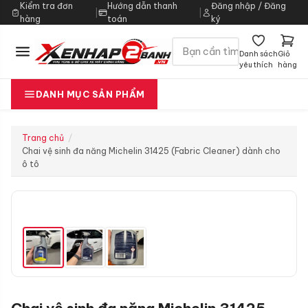
Kiểm tra đơn
Hướng dẫn thanh
Đăng nhập / Đăng
|
|
hàng
toán
ký
Danh sách
Giỏ
yêu thích
hàng
DANH MỤC SẢN PHẨM
Trang chủ
Chai vệ sinh đa năng Michelin 31425 (Fabric Cleaner) dành cho
ô tô