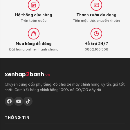
Hệ thống cửa hàng
Thanh toán đa dạng
Trên toàn quốc
Tiền mặt, thẻ, chuyển khoản
Mua hàng dễ dàng
Hỗ trợ 24/7
Đặt hàng online nhanh chóng
0862.100.308
xenhap
2
banh
.vn
Chuyên cung cấp phụ tùng, đồ chơi xe máy chính hãng, uy tín, giá tốt
nhất. Cam kết hàng chính hãng 100% có CO/CQ đầy đủ.
THÔNG TIN