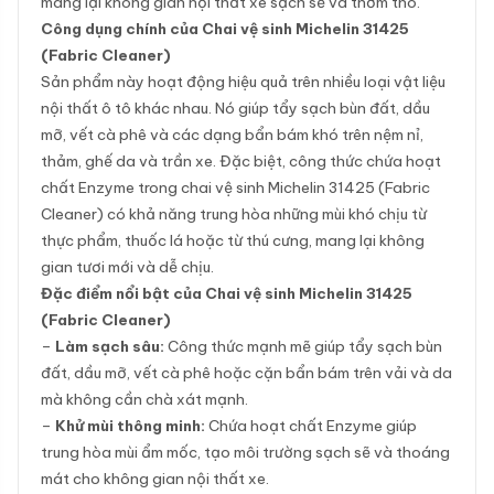
mang lại không gian nội thất xe sạch sẽ và thơm tho.
Công dụng chính của Chai vệ sinh Michelin 31425
(Fabric Cleaner)
Sản phẩm này hoạt động hiệu quả trên nhiều loại vật liệu
nội thất ô tô khác nhau. Nó giúp tẩy sạch bùn đất, dầu
mỡ, vết cà phê và các dạng bẩn bám khó trên nệm nỉ,
thảm, ghế da và trần xe. Đặc biệt, công thức chứa hoạt
chất Enzyme trong chai vệ sinh Michelin 31425 (Fabric
Cleaner) có khả năng trung hòa những mùi khó chịu từ
thực phẩm, thuốc lá hoặc từ thú cưng, mang lại không
gian tươi mới và dễ chịu.
Đặc điểm nổi bật của Chai vệ sinh Michelin 31425
(Fabric Cleaner)
–
Làm sạch sâu:
Công thức mạnh mẽ giúp tẩy sạch bùn
đất, dầu mỡ, vết cà phê hoặc cặn bẩn bám trên vải và da
mà không cần chà xát mạnh.
–
Khử mùi thông minh:
Chứa hoạt chất Enzyme giúp
trung hòa mùi ẩm mốc, tạo môi trường sạch sẽ và thoáng
mát cho không gian nội thất xe.