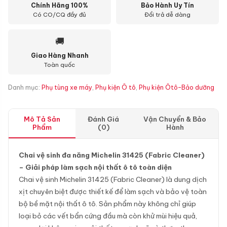
Chính Hãng 100%
Bảo Hành Uy Tín
Có CO/CQ đầy đủ
Đổi trả dễ dàng
🚚
Giao Hàng Nhanh
Toàn quốc
Danh mục:
Phụ tùng xe máy
,
Phụ kiện Ô tô
,
Phụ kiện Ôtô-Bảo dưỡng
Mô Tả Sản
Đánh Giá
Vận Chuyển & Bảo
Phẩm
(0)
Hành
Chai vệ sinh đa năng Michelin 31425 (Fabric Cleaner)
– Giải pháp làm sạch nội thất ô tô toàn diện
Chai vệ sinh Michelin 31425 (Fabric Cleaner) là dung dịch
xịt chuyên biệt được thiết kế để làm sạch và bảo vệ toàn
bộ bề mặt nội thất ô tô. Sản phẩm này không chỉ giúp
loại bỏ các vết bẩn cứng đầu mà còn khử mùi hiệu quả,