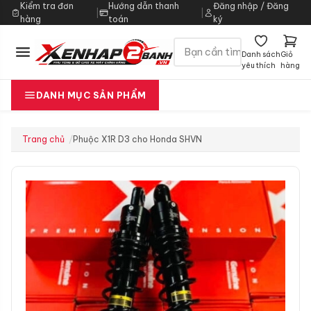
Kiểm tra đơn
Hướng dẫn thanh
Đăng nhập / Đăng
|
|
hàng
toán
ký
Danh sách
Giỏ
yêu thích
hàng
DANH MỤC SẢN PHẨM
Trang chủ
Phuộc X1R D3 cho Honda SHVN