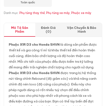
Toàn quốc
Danh mục:
Phụ tùng thay thế
,
Phụ tùng xe máy
,
Phuộc xe máy
Mô Tả Sản
Đánh Giá
Vận Chuyển & Bảo
Phẩm
(0)
Hành
Phuộc X1R D3 cho Honda SHVN
là dòng sản phẩm được
thiết kế và gia công tỉ mỉ từ khâu thiết kế đến hoàn thiện
cuối cùng, đảm bảo chất lượng và độ hoàn thiện cao
nhất. Mỗi chi tiết của phuộc đều được kiểm tra kỹ lưỡng
để mang đến trải nghiệm chất lượng cho người sử dụng.
Phuộc X1R D3 cho Honda SHVN
được trang bị hệ thống
nút tăng chỉnh Rebound (độ giảm xóc) và khả năng canh
chỉnh độ nén loxo (độ cứng của phuộc). Điều này cho
phép người dùng có rất nhiều tuỳ chọn để điều chỉnh
phuộc sao cho phù hợp nhất với phong cách lái xe và
điều kiện đường xá của bạn. Bạn có thể tùy biến để đạt