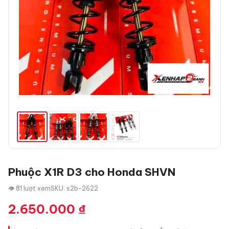
Phuộc X1R D3 cho Honda SHVN
👁 81 lượt xem
SKU: s2b-2622
2.650.000
₫