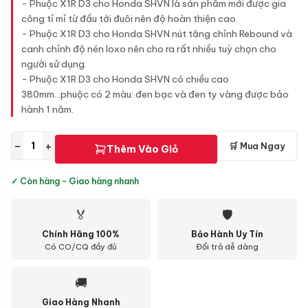
- Phuộc X1R D3 cho Honda SHVN là sản phẩm mới được gia
công tỉ mỉ từ đầu tới đuôi nên độ hoàn thiện cao.
- Phuộc X1R D3 cho Honda SHVN nút tăng chỉnh Rebound và
canh chỉnh độ nén loxo nên cho ra rất nhiều tuỳ chọn cho
người sử dụng.
- Phuộc X1R D3 cho Honda SHVN có chiều cao
380mm...phuộc có 2 màu: đen bạc và đen ty vàng được bảo
hành 1 năm.
−
+
🛒 Mua Ngay
Thêm Vào Giỏ
✓ Còn hàng - Giao hàng nhanh
🏅
🛡
Chính Hãng 100%
Bảo Hành Uy Tín
Có CO/CQ đầy đủ
Đổi trả dễ dàng
🚚
Giao Hàng Nhanh