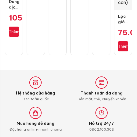
Dung
SH
dịch
vệ
105.000
₫
Lọc
sinh
gió
buồng
zin
đốt
75.
Thêm
cho
Liqui
Wave
Moly
S110,
4T
Thêm
RSX
Additive
110,
Shooter,
Blade
Carbon
110,
Cleaner
Alpha
110
(bình
xăng
Hệ thống cửa hàng
Thanh toán đa dạng
con)
Trên toàn quốc
Tiền mặt, thẻ, chuyển khoản
Mua hàng dễ dàng
Hỗ trợ 24/7
Đặt hàng online nhanh chóng
0862.100.308