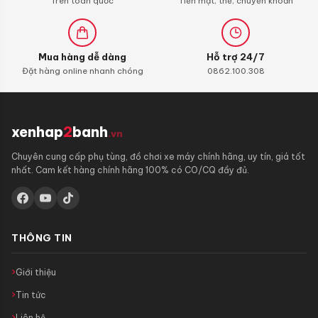
Trên toàn quốc
Tiền mặt, thẻ, chuyển khoản
Mua hàng dễ dàng
Hỗ trợ 24/7
Đặt hàng online nhanh chóng
0862.100.308
xenhap
2
banh
.vn
Chuyên cung cấp phụ tùng, đồ chơi xe máy chính hãng, uy tín, giá tốt
nhất. Cam kết hàng chính hãng 100% có CO/CQ đầy đủ.
THÔNG TIN
Giới thiệu
Tin tức
Liên hệ