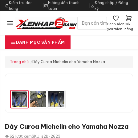
Kiểm tra đơn
Hướng dẫn thanh
Đăng nhập / Đăng
|
|
hàng
toán
ký
Danh sách
Giỏ
yêu thích
hàng
DANH MỤC SẢN PHẨM
Trang chủ
Dây Curoa Michelin cho Yamaha Nozza
Dây Curoa Michelin cho Yamaha Nozza
👁 62 lượt xem
SKU: s2b-2623