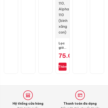
125-
là:
160
45.000 
chính
hãng
Lọc
gió
zin
75.000
₫
cho
Wave
S110,
Thêm
RSX
110,
Blade
110,
Alpha
110
(bình
xăng
Hệ thống cửa hàng
Thanh toán đa dạng
con)