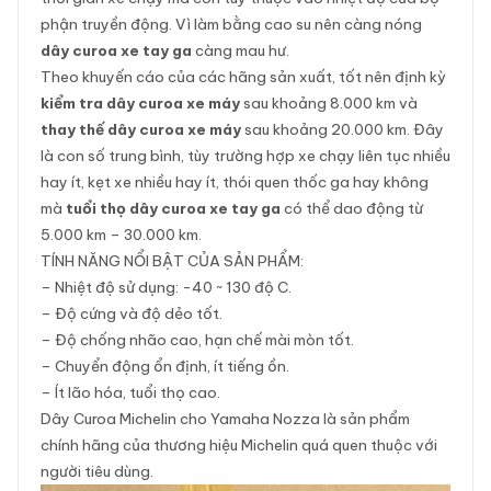
phận truyền động. Vì làm bằng cao su nên càng nóng
dây curoa xe tay ga
càng mau hư.
Theo khuyến cáo của các hãng sản xuất, tốt nên định kỳ
kiểm tra dây curoa xe máy
sau khoảng 8.000 km và
thay thế dây curoa xe máy
sau khoảng 20.000 km. Đây
là con số trung bình, tùy trường hợp xe chạy liên tục nhiều
hay ít, kẹt xe nhiều hay ít, thói quen thốc ga hay không
mà
tuổi thọ dây curoa xe tay ga
có thể dao động từ
5.000 km – 30.000 km.
TÍNH NĂNG NỔI BẬT CỦA SẢN PHẨM:
– Nhiệt độ sử dụng: -40 ~ 130 độ C.
– Độ cứng và độ dẻo tốt.
– Độ chống nhão cao, hạn chế mài mòn tốt.
– Chuyển động ổn định, ít tiếng ồn.
– Ít lão hóa, tuổi thọ cao.
Dây Curoa Michelin cho Yamaha Nozza là sản phẩm
chính hãng của thương hiệu Michelin quá quen thuộc với
người tiêu dùng.