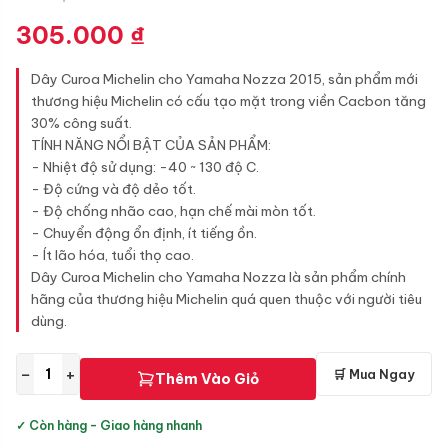
305.000
₫
Dây Curoa Michelin cho Yamaha Nozza 2015, sản phẩm mới
thương hiệu Michelin có cấu tạo mặt trong viền Cacbon tăng
30% công suất.
TÍNH NĂNG NỔI BẬT CỦA SẢN PHẨM:
- Nhiệt độ sử dụng: -40 ~ 130 độ C.
- Độ cứng và độ dẻo tốt.
- Độ chống nhão cao, hạn chế mài mòn tốt.
- Chuyển động ổn định, ít tiếng ồn.
- Ít lão hóa, tuổi thọ cao.
Dây Curoa Michelin cho Yamaha Nozza là sản phẩm chính
hãng của thương hiệu Michelin quá quen thuộc với người tiêu
dùng.
−
+
🛒 Mua Ngay
Thêm Vào Giỏ
✓ Còn hàng - Giao hàng nhanh