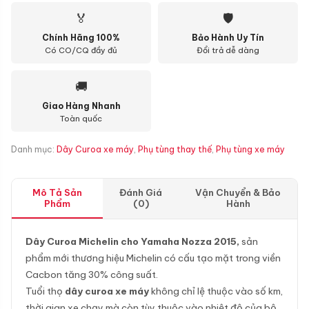
🏅
🛡
Chính Hãng 100%
Bảo Hành Uy Tín
Có CO/CQ đầy đủ
Đổi trả dễ dàng
🚚
Giao Hàng Nhanh
Toàn quốc
Danh mục:
Dây Curoa xe máy
,
Phụ tùng thay thế
,
Phụ tùng xe máy
Mô Tả Sản
Đánh Giá
Vận Chuyển & Bảo
Phẩm
(0)
Hành
Dây Curoa Michelin cho Yamaha Nozza 2015,
sản
phẩm mới thương hiệu Michelin có cấu tạo mặt trong viền
Cacbon tăng 30% công suất.
Tuổi thọ
dây curoa xe máy
không chỉ lệ thuộc vào số km,
thời gian xe chạy mà còn tùy thuộc vào nhiệt độ của bộ