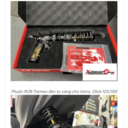
Phuộc RCB Tarmax đen ty vàng cho Vario, Click 125/150