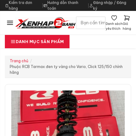
Kiểm tra đơn
Hướng dẫn thanh
Đăng nhập / Đăng
|
|
hàng
toán
ký
Danh sách
Giỏ
yêu thích
hàng
DANH MỤC SẢN PHẨM
Trang chủ
Phuộc RCB Tarmax đen ty vàng cho Vario, Click 125/150 chính
hãng