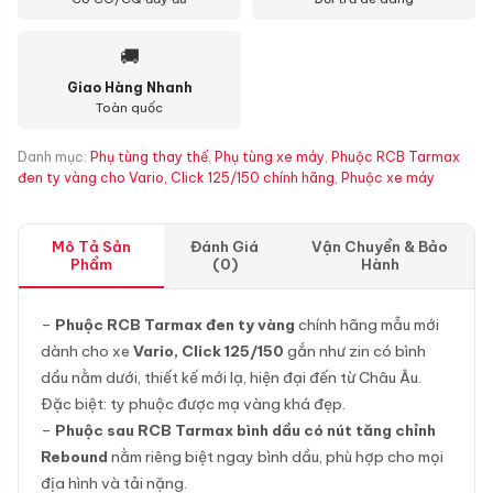
🚚
Giao Hàng Nhanh
Toàn quốc
Danh mục:
Phụ tùng thay thế
,
Phụ tùng xe máy
,
Phuộc RCB Tarmax
đen ty vàng cho Vario, Click 125/150 chính hãng
,
Phuộc xe máy
Mô Tả Sản
Đánh Giá
Vận Chuyển & Bảo
Phẩm
(0)
Hành
–
Phuộc RCB Tarmax đen ty vàng
chính hãng mẫu mới
dành cho xe
Vario, Click 125/150
gắn như zin có bình
dầu nằm dưới, thiết kế mới lạ, hiện đại đến từ Châu Âu.
Đặc biệt: ty phuộc được mạ vàng khá đẹp.
–
Phuộc sau RCB Tarmax bình dầu có nút tăng chỉnh
Rebound
nằm riêng biệt ngay bình dầu, phù hợp cho mọi
địa hình và tải nặng.