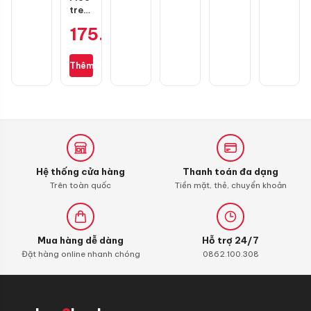
SH
treo
Mode,
đồ
175.000
₫
Vario
GH
Racing
1
Thêm
càng
Hệ thống cửa hàng
Thanh toán đa dạng
Trên toàn quốc
Tiền mặt, thẻ, chuyển khoản
Mua hàng dễ dàng
Hỗ trợ 24/7
Đặt hàng online nhanh chóng
0862.100.308