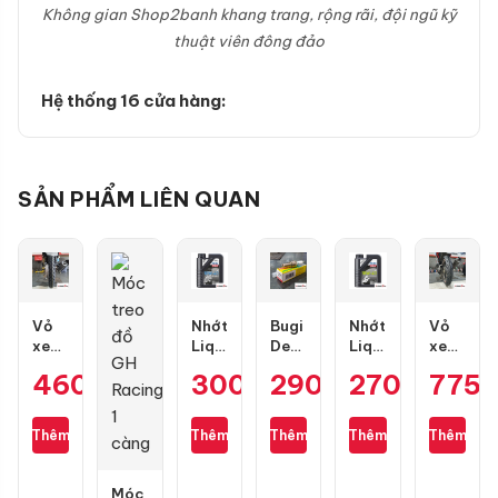
Không gian Shop2banh khang trang, rộng rãi, đội ngũ kỹ
thuật viên đông đảo
Hệ thống 16 cửa hàng:
SẢN PHẨM LIÊN QUAN
Vỏ
Nhớt
Bugi
Nhớt
Vỏ
xe
Liqui
Denso
Liqui
xe
Maxxis
Moly
IU22
Moly
Dunlop
460.000
₫
300.000
290.000
₫
270.000
₫
775
₫
80/90-
Motorbike
Air
Motorbike
TT902
17
Street
Blade,
Scooter
size
gai
4T
PCX,
10W40
100/70-
Thêm
Thêm
Thêm
Thêm
Thêm
kim
10W40
Lead,
1L
17
cương
1L
Future,
3D
Wave,
Móc