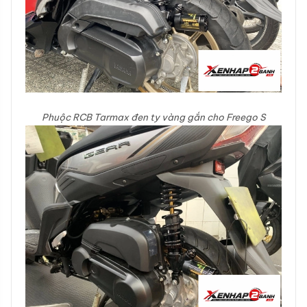
Phuộc RCB Tarmax đen ty vàng gắn cho Freego S