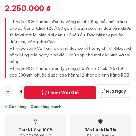
2.250.000
₫
- Phuộc RCB Tarmax đen ty vàng chính hãng mẫu mới dành
cho xe Vario, Click 125/150 gắn như zin có bình dầu nằm dưới,
thiết kế mới lạ, hiện đại đến từ Châu Âu. Đặc biệt: ty phuộc
được mạ vàng khá đẹp.
- Phuộc sau RCB Tarmax bình dầu có nút tăng chỉnh Rebound
nằm riêng biệt ngay bình dầu, phù hợp cho mọi địa hình và tải
nặng.
- Phuộc RCB Tarmax đen ty vàng cho Vario, Click 125/150
cao 330mm, phuộc được bảo hành: 12 tháng chính hãng RCB.
−
+
🛒 Mua Ngay
Thêm Vào Giỏ
✓ Còn hàng - Giao hàng nhanh
🏅
🛡
Chính Hãng 100%
Bảo Hành Uy Tín
Có CO/CQ đầy đủ
Đổi trả dễ dàng