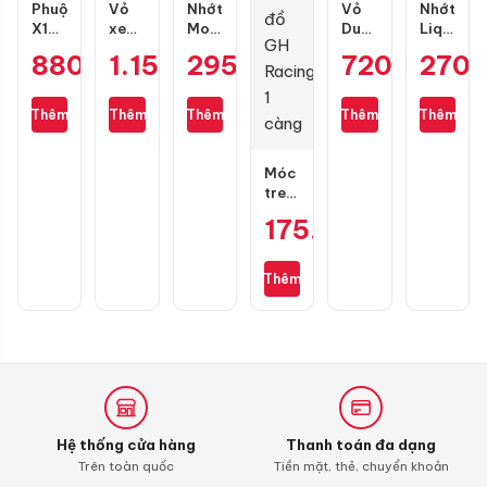
Phuộc
Vỏ
Nhớt
Vỏ
Nhớt
X1R
xe
Motul
Dunlop
Liqui
Nice
Dunlop
7100
D307
Moly
880.000
1.154.000
₫
295.000
₫
₫
720.000
270
₫
màu
Scoot
10W50
size
Motorbik
đen
Smart
4T
100/90-
Scooter
mới
130/70-
1L
10
10W40
Thêm
Thêm
Thêm
Thêm
Thêm
cho
13
1L
Wave,
Dream,
Móc
Future
treo
chính
đồ
175.000
₫
hãng
GH
Racing
1
Thêm
càng
Hệ thống cửa hàng
Thanh toán đa dạng
Trên toàn quốc
Tiền mặt, thẻ, chuyển khoản