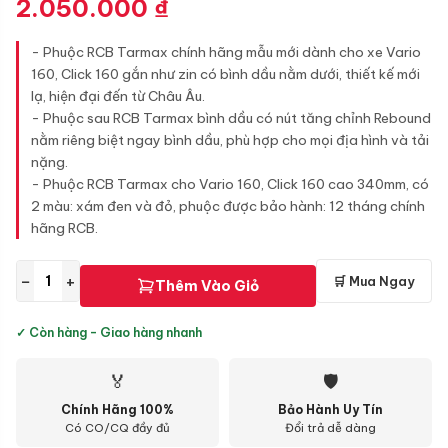
2.050.000
₫
- Phuộc RCB Tarmax chính hãng mẫu mới dành cho xe Vario
160, Click 160 gắn như zin có bình dầu nằm dưới, thiết kế mới
lạ, hiện đại đến từ Châu Âu.
- Phuộc sau RCB Tarmax bình dầu có nút tăng chỉnh Rebound
nằm riêng biệt ngay bình dầu, phù hợp cho mọi địa hình và tải
nặng.
- Phuộc RCB Tarmax cho Vario 160, Click 160 cao 340mm, có
2 màu: xám đen và đỏ, phuộc được bảo hành: 12 tháng chính
hãng RCB.
−
+
🛒 Mua Ngay
Thêm Vào Giỏ
✓ Còn hàng - Giao hàng nhanh
🏅
🛡
Chính Hãng 100%
Bảo Hành Uy Tín
Có CO/CQ đầy đủ
Đổi trả dễ dàng