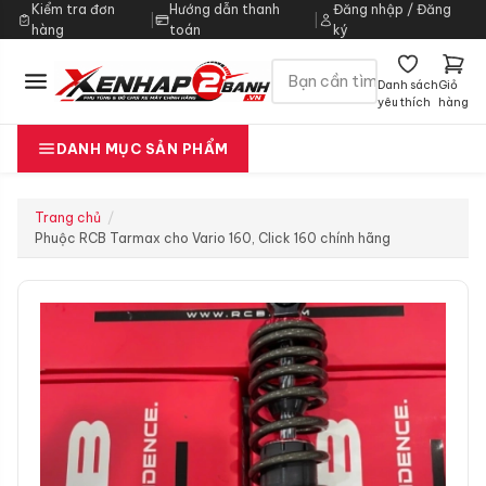
Kiểm tra đơn
Hướng dẫn thanh
Đăng nhập / Đăng
|
|
hàng
toán
ký
Danh sách
Giỏ
yêu thích
hàng
DANH MỤC SẢN PHẨM
Trang chủ
Phuộc RCB Tarmax cho Vario 160, Click 160 chính hãng