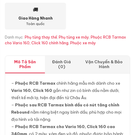
🚚
Giao Hàng Nhanh
Toàn quốc
Danh mục:
Phụ tùng thay thế
,
Phụ tùng xe máy
,
Phuộc RCB Tarmax
cho Vario 160, Click 160 chính hãng
,
Phuộc xe máy
Mô Tả Sản
Đánh Giá
Vận Chuyển & Bảo
Phẩm
(0)
Hành
–
Phuộc RCB Tarmax
chính hãng mẫu mới dành cho xe
Vario 160, Click 160
gắn như zin có bình dầu nằm dưới,
thiết kế mới lạ, hiện đại đến từ Châu Âu.
–
Phuộc sau RCB Tarmax bình dầu có nút tăng chỉnh
Rebound
nằm riêng biệt ngay bình dầu, phù hợp cho mọi
địa hình và tải nặng.
–
Phuộc RCB Tarmax cho Vario 160, Click 160 cao
340mm
, có 2 màu: xám đen và đỏ, phuộc được bảo hành: