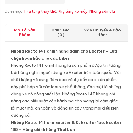
Danh mục:
Phụ tùng thay thế
,
Phụ tùng xe máy
,
Nhông sên dĩa
Mô Tả Sản
Đánh Giá
Vận Chuyển & Bảo
Phẩm
(0)
Hành
Nhông Recto 14T chính hãng dành cho Exciter – Lựa
chọn hoàn hảo cho các biker
Nhông Recto 14T chính hãng là sản phẩm được tin tưởng
bởi hàng nghìn người dùng xe Exciter trên toàn quốc. Với
chất lượng vô cùng đảm bảo và độ bền cao, sản phẩm
này phù hợp với các loại xe phổ thông, đặc biệt là những
dòng xe có công suất lớn. Nhông Recto 14T không chỉ
nâng cao hiệu suất vận hành mà còn mang lại cảm giác
lái mượt mà, an toàn và đáng tin cậy trong mọi điều kiện
đường xá.
Nhông Recto 14T cho Exciter 150, Exciter 155, Exciter
135 – Hàng chính hãng Thái Lan