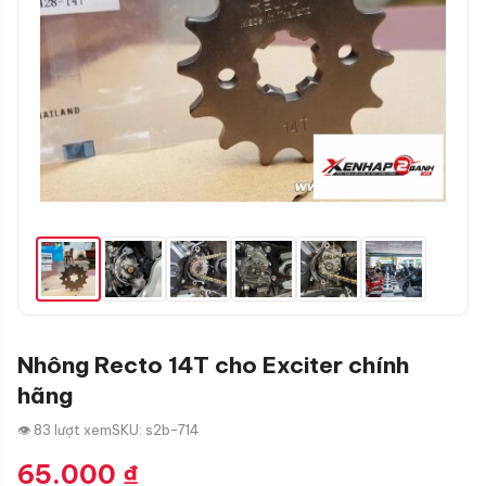
Nhông Recto 14T cho Exciter chính
hãng
👁 83 lượt xem
SKU: s2b-714
65.000
₫