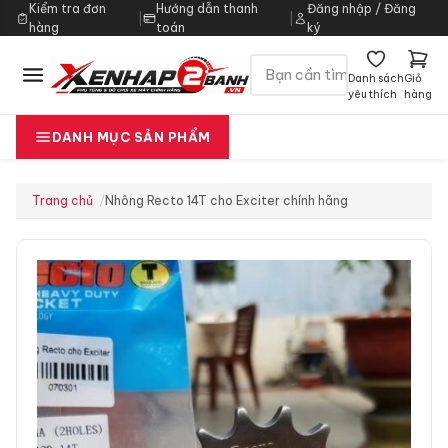
Kiểm tra đơn
Hướng dẫn thanh
Đăng nhập / Đăng
|
|
hàng
toán
ký
Danh sách
Giỏ
yêu thích
hàng
DANH MỤC SẢN PHẨM
Trang chủ
Nhông Recto 14T cho Exciter chính hãng