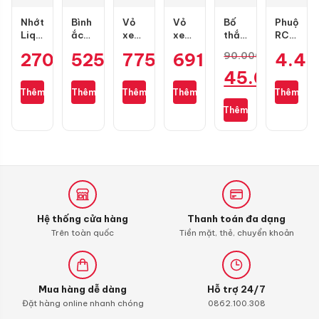
Nhớt
Bình
Vỏ
Vỏ
Bố
Phuộc
Liqui
ắc
xe
xe
thắng
RCB
Moly
quy
Dunlop
Dunlop
đĩa
Flow
270.000
525.000
₫
775.000
₫
691.000
₫
₫
4.4
90.000
₫
Motorbike
GS
TT902
TT902
RCB
Pro
Giá
45.000
₫
Scooter
GT7A-
size
size
trước
cho
10W40
H
100/70-
80/90-
1 pis
Air
gốc
Thêm
Thêm
Thêm
Thêm
Thêm
Giá
1L
17
17
cho
Blade
là:
Thêm
Exciter
hiện
90.000 ₫.
135
tại
là:
45.000 ₫.
Hệ thống cửa hàng
Thanh toán đa dạng
Trên toàn quốc
Tiền mặt, thẻ, chuyển khoản
Mua hàng dễ dàng
Hỗ trợ 24/7
Đặt hàng online nhanh chóng
0862.100.308