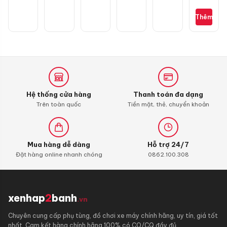
Wave
S110,
Thêm
RSX
110,
Blade
110,
Alpha
110
(bình
xăng
Hệ thống cửa hàng
Thanh toán đa dạng
con)
Trên toàn quốc
Tiền mặt, thẻ, chuyển khoản
Mua hàng dễ dàng
Hỗ trợ 24/7
Đặt hàng online nhanh chóng
0862.100.308
xenhap
2
banh
.vn
Chuyên cung cấp phụ tùng, đồ chơi xe máy chính hãng, uy tín, giá tốt
nhất. Cam kết hàng chính hãng 100% có CO/CQ đầy đủ.