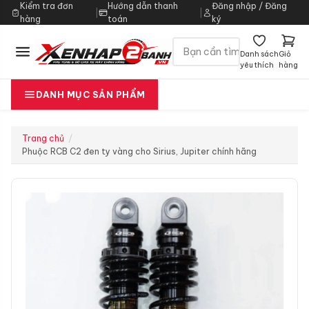
Kiểm tra đơn
Hướng dẫn thanh
Đăng nhập / Đăng
|
|
hàng
toán
ký
Danh sách
Giỏ
yêu thích
hàng
DANH MỤC SẢN PHẨM
Trang chủ
Phuộc RCB C2 đen ty vàng cho Sirius, Jupiter chính hãng