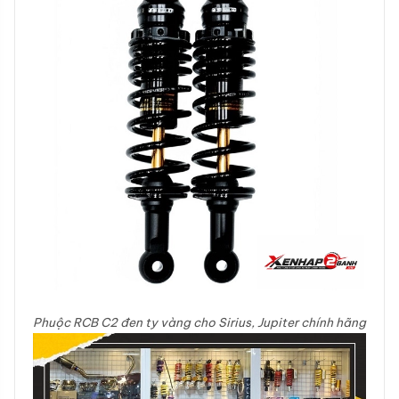
Phuộc RCB C2 đen ty vàng cho Sirius, Jupiter chính hãng