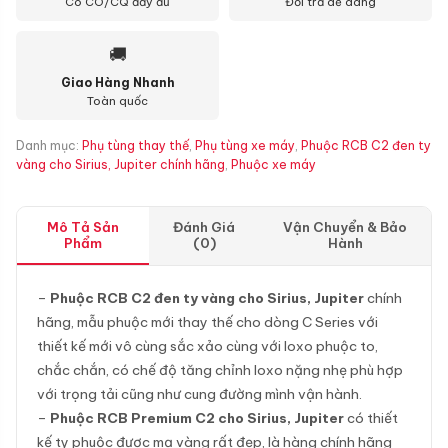
Có CO/CQ đầy đủ
Đổi trả dễ dàng
🚚
Giao Hàng Nhanh
Toàn quốc
Danh mục:
Phụ tùng thay thế
,
Phụ tùng xe máy
,
Phuộc RCB C2 đen ty
vàng cho Sirius, Jupiter chính hãng
,
Phuộc xe máy
Mô Tả Sản
Đánh Giá
Vận Chuyển & Bảo
Phẩm
(0)
Hành
–
Phuộc RCB C2 đen ty vàng cho Sirius, Jupiter
chính
hãng, mẫu phuộc mới thay thế cho dòng C Series với
thiết kế mới vô cùng sắc xảo cùng với loxo phuộc to,
chắc chắn, có chế độ tăng chỉnh loxo nặng nhẹ phù hợp
với trọng tải cũng như cung đường mình vận hành.
–
Phuộc RCB Premium C2 cho Sirius, Jupiter
có thiết
kế ty phuộc được mạ vàng rất đẹp, là hàng chính hãng