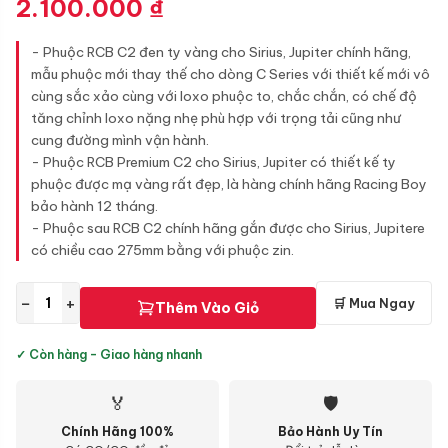
2.100.000
₫
- Phuộc RCB C2 đen ty vàng cho Sirius, Jupiter chính hãng,
mẫu phuộc mới thay thế cho dòng C Series với thiết kế mới vô
cùng sắc xảo cùng với loxo phuộc to, chắc chắn, có chế độ
tăng chỉnh loxo nặng nhẹ phù hợp với trọng tải cũng như
cung đường mình vận hành.
- Phuộc RCB Premium C2 cho Sirius, Jupiter có thiết kế ty
phuộc được mạ vàng rất đẹp, là hàng chính hãng Racing Boy
bảo hành 12 tháng.
- Phuộc sau RCB C2 chính hãng gắn được cho Sirius, Jupitere
có chiều cao 275mm bằng với phuộc zin.
−
+
🛒 Mua Ngay
Thêm Vào Giỏ
✓ Còn hàng - Giao hàng nhanh
🏅
🛡
Chính Hãng 100%
Bảo Hành Uy Tín